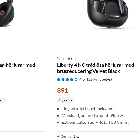
Soundcore
ear-hörlurar med
Liberty 4 NC trådlösa hörlurar med
brusreducering Velvet Black
)
4.0
(26 kundbetyg)
891
:
-
er
Nyskick
Eleganta, lätta och bekväma
Minskar ljud med upp till 98.5 %
Extrem batteritid – Totalt 50 timmar
Online
:
1 st