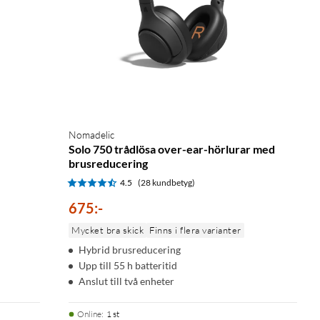
Nomadelic
Solo 750 trådlösa over-ear-hörlurar med
brusreducering
4.5
(28 kundbetyg)
675
:
-
Mycket bra skick
Finns i flera varianter
Hybrid brusreducering
Upp till 55 h batteritid
Anslut till två enheter
Online
:
1 st