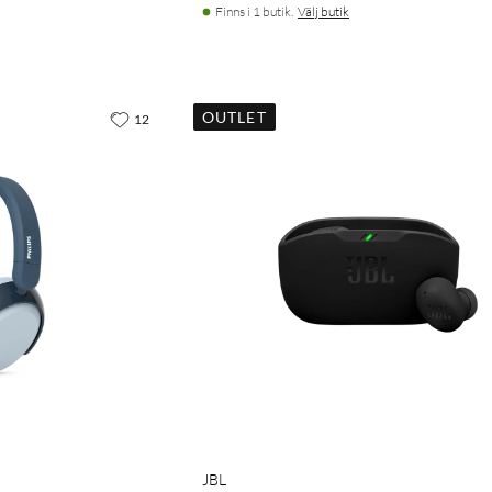
Finns i 1 butik.
Välj butik
OUTLET
12
JBL