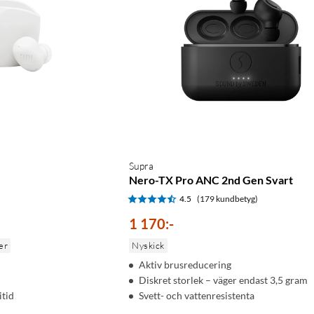
Supra
Nero-TX Pro ANC 2nd Gen Svart
)
4.5
(179 kundbetyg)
1 170
:
-
er
Nyskick
Aktiv brusreducering
Diskret storlek – väger endast 3,5 gram
itid
Svett- och vattenresistenta