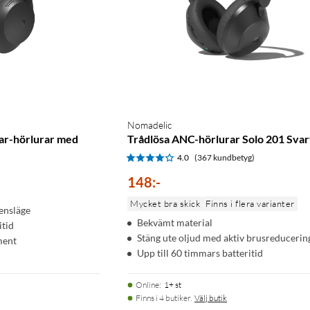
Nomadelic
ear-hörlurar med
Trådlösa ANC-hörlurar Solo 201 Svar
4.0
(367 kundbetyg)
148
:
-
Mycket bra skick
Finns i flera varianter
ensläge
Bekvämt material
itid
Stäng ute oljud med aktiv brusreducerin
ment
Upp till 60 timmars batteritid
Online
:
1+ st
Finns i 4 butiker.
Välj butik