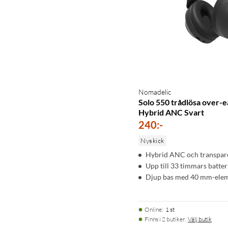
Nomadelic
Solo 550 trådlösa over-
Hybrid ANC Svart
240
:
-
Nyskick
Hybrid ANC och transpar
Upp till 33 timmars batter
Djup bas med 40 mm-ele
Online
:
1 st
Finns i 2 butiker.
Välj butik