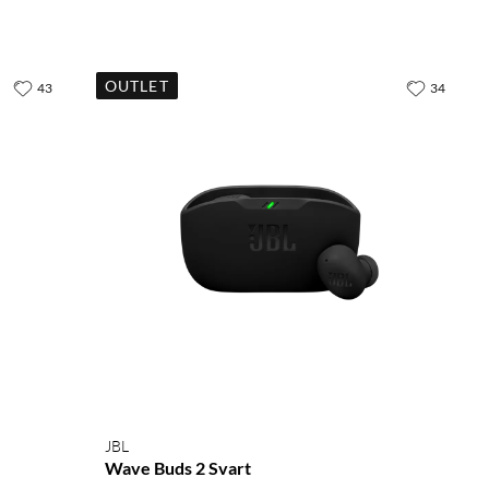
OUTLET
43
34
JBL
Wave Buds 2 Svart