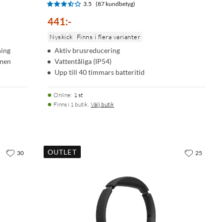
3.5
(87 kundbetyg)
441
:
-
Nyskick
Finns i flera varianter
ning
Aktiv brusreducering
onen
Vattentåliga (IP54)
Upp till 40 timmars batteritid
Online
:
1 st
Finns i 1 butik.
Välj butik
OUTLET
30
25