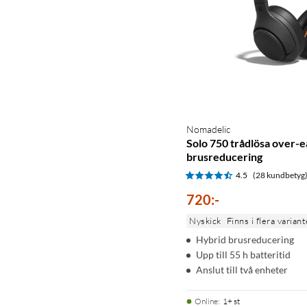
Nomadelic
Solo 750 trådlösa over-
brusreducering
4.5
(28 kundbetyg
720
:
-
Nyskick
Finns i flera variant
Hybrid brusreducering
Upp till 55 h batteritid
Anslut till två enheter
Online
:
1+ st