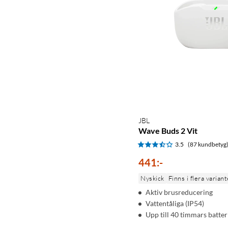
JBL
Wave Buds 2 Vit
3.5
(87 kundbetyg
441
:
-
Nyskick
Finns i flera variant
Aktiv brusreducering
Vattentåliga (IP54)
Upp till 40 timmars batter