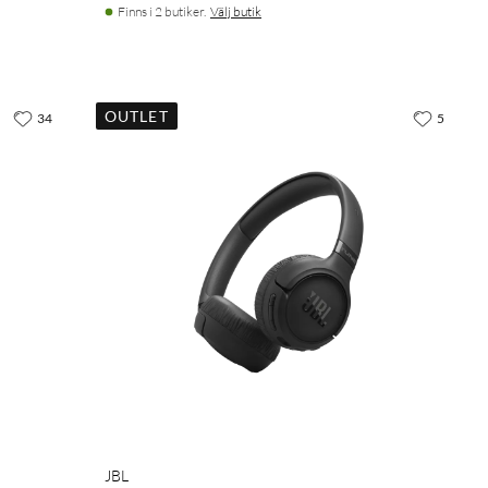
Finns i 2 butiker.
Välj butik
OUTLET
34
5
JBL