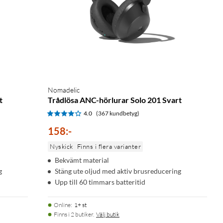
Nomadelic
t
Trådlösa ANC-hörlurar Solo 201 Svart
4.0
(367 kundbetyg)
158
:
-
Nyskick
Finns i flera varianter
Bekvämt material
g
Stäng ute oljud med aktiv brusreducering
Upp till 60 timmars batteritid
Online
:
1+ st
Finns i 2 butiker.
Välj butik