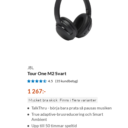
JBL
Tour One M2 Svart
4.5
(35 kundbetyg)
1 267
:
-
Mycket bra skick
Finns i flera varianter
TalkThru - börja bara prata så pausas musiken
True adaptive-brusreducering och Smart
Ambient
Upp till 50 timmar speltid