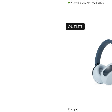
Finns i 5 butiker.
Välj butik
OUTLET
Philips