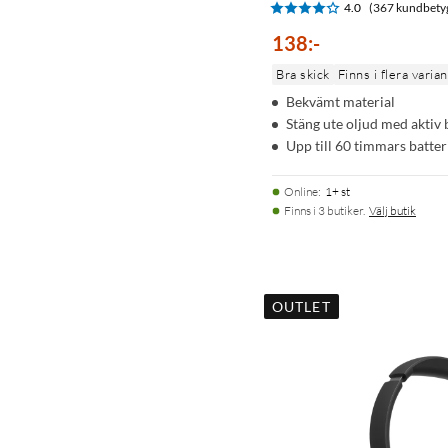
4.0
(367 kundbety
138
:
-
Bra skick
Finns i flera varia
Bekvämt material
Stäng ute oljud med aktiv
Upp till 60 timmars batter
Online
:
1+ st
Finns i 3 butiker.
Välj butik
OUTLET