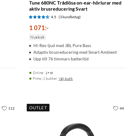
Tune 680NC Trådlösa on-ear-hörlurar med
aktiv brusreducering Svart
4.5
(3 kundbetyg)
1 071
:
-
Nyskick
Hi-Res-ljud med JBL Pure Bass
Adaptiv brusreducering med Smart Ambient
Upp till 76 timmars batteritid
Online
:
1+ st
Finns i 2 butiker.
Välj butik
OUTLET
112
44