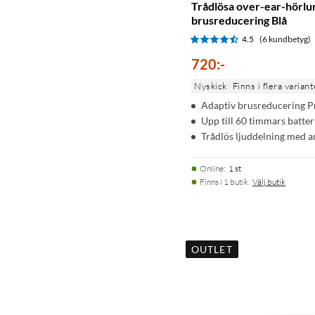
Trådlösa over-ear-hörlu
brusreducering Blå
4.5
(6 kundbetyg)
720
:
-
Nyskick
Finns i flera variant
Adaptiv brusreducering P
Upp till 60 timmars batter
Trådlös ljuddelning med 
Online
:
1 st
Finns i 1 butik.
Välj butik
OUTLET