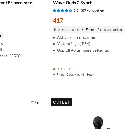
rar för barn med
Wave Buds 2 Svart
3.5
(87 kundbetyg)
417
:
-
Mycket bra skick
Finns i flera varianter
er
Aktiv brusreducering
ro
Vattentåliga (IP54)
itid
Upp till 40 timmars batteritid
andra K5500
Online
:
1+ st
Finns i 2 butiker.
Välj butik
OUTLET
8