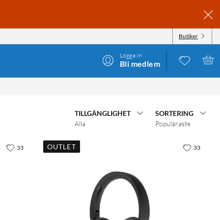
Butiker
Logga in
Bli medlem
TILLGÄNGLIGHET
SORTERING
Alla
Populäraste
OUTLET
33
33