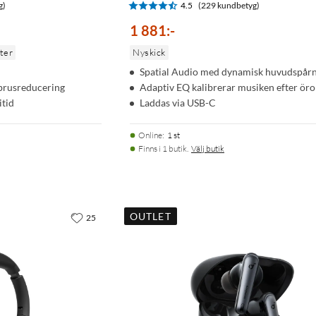
g)
4.5
(229 kundbetyg)
1 881
:
-
nter
Nyskick
Spatial Audio med dynamisk huvudspår
 brusreducering
Adaptiv EQ kalibrerar musiken efter ör
itid
Laddas via USB-C
Online
:
1 st
Finns i 1 butik.
Välj butik
OUTLET
25