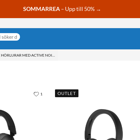
SOMMARREA
– Upp till 50% →
HÖRLURAR MED ACTIVE NOISE CANCELLING (ANC)
OUTLET
1