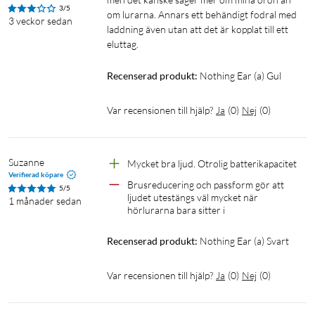
3/5
om lurarna. Annars ett behändigt fodral med 
behöver inte göra något.
3 veckor sedan
laddning även utan att det är kopplat till ett 
eluttag.
Extra djup, extra tydligt
Med ett element som är utformat för att skydda allt in i minsta
Recenserad produkt:
Nothing Ear (a) Gul
detalj, blir de höga tonerna mer distinkta och de låga ännu
mäktigare.
Var recensionen till hjälp?
Ja
(
0
)
Nej
(
0
)
Kraftfullt 11 mm element
Suzanne
Mycket bra ljud. Otrolig batterikapacitet 
Tydligt, varmt, kraftfullt. Vi har gjort elementet ännu
Verifierad köpare
kompaktare. Ear (a) levererar ett ännu djupare basljud
Brusreducering och passform gör att 
5/5
ljudet utestängs väl mycket när 
eftersom vi dubblat kraften från Ear (2).
1 månader sedan
hörlurarna bara sitter i
Algoritm för basförstärkning. Större djup.
Recenserad produkt:
Nothing Ear (a) Svart
Ear (a) förstärker de låga frekvenserna i musiken i realtid och
Var recensionen till hjälp?
Ja
(
0
)
Nej
(
0
)
lyfter fram de tunga basljuden så du kan höra allt i minsta
detalj.