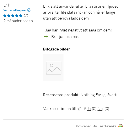
Erik
Certifierade för högupplöst, trådlöst ljud. Rent
Enkla att använda, sitter bra i öronen, ljudet 
Verifierad köpare
är bra, tar lite plats i fickan och håller länge 
och kraftfullt.
5/5
utan att behöva ladda dem.

2 månader sedan
Alla ljuddetaljer bevaras eftersom Ear (a) är certifierade för
högupplöst ljud vid uppspelning i upp till 990 kbit/s och
- Jag har inget negativt att säga om dem!
Bra ljud och bas
frekvenser upp till 24 bitar/96 kHz. Kompatibla med
ljudkodningstekniken LDAC* för högupplöst streaming via
Bifogade bilder
Bluetooth. Resultatet är en ren ljudupplevelse. Precis som
artisten vill.
* Kräver enheter som har stöd för LDAC
Spela igen och igen och igen
Mycket snack och mycket verkstad. Vi har gjort plats för ett
Recenserad produkt:
Nothing Ear (a) Svart
större batteri utan att kompromissa med ljudet. Därför kan du
lyssna mycket längre. Eftersom Ear (a) har ett större
Var recensionen till hjälp?
Ja
(
0
)
Nej
(
0
)
hörlursbatteri än Ear (2), kan du få 40,5 % längre
uppspelningstid på en enda laddning. Upp till 42,5 timmars
Powered By TestFreaks