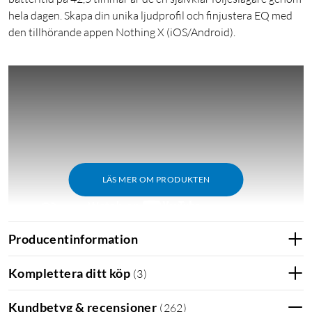
hela dagen. Skapa din unika ljudprofil och finjustera EQ med
den tillhörande appen Nothing X (iOS/Android).
LÄS MER OM PRODUKTEN
Producentinformation
Utmärkelser
Komplettera ditt köp
(
3
)
M3: "Nothing Ear (a) – både billiga och bra hörlurar."
Kundbetyg & recensioner
(
262
)