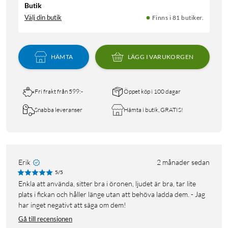
Butik
Välj din butik
Finns i 81 butiker.
HÄMTA
LÄGG I VARUKORGEN
Fri frakt från 599:-
Öppet köp i 100 dagar
Snabba leveranser
Hämta i butik, GRATIS!
Erik
2 månader sedan
5/5
Enkla att använda, sitter bra i öronen, ljudet är bra, tar lite
plats i fickan och håller länge utan att behöva ladda dem. - Jag
har inget negativt att säga om dem!
Gå till recensionen