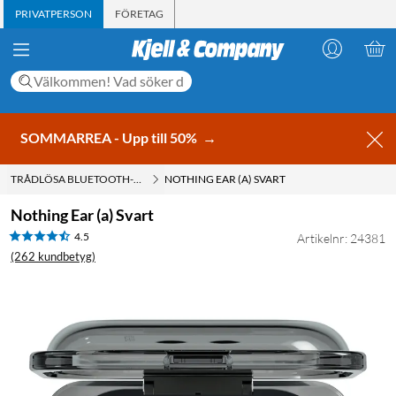
PRIVATPERSON
FÖRETAG
SOMMARREA - Upp till 50%
→
TRÅDLÖSA BLUETOOTH-HÖRLURAR
NOTHING EAR (A) SVART
Nothing Ear (a) Svart
4.5
Artikelnr: 24381
(262 kundbetyg)