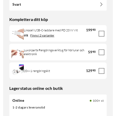
Svart
Komplettera ditt köp
199
90
Linocell USB-C-laddare med PD 20 W Vit
Vit
Finns i 2 varianter
Luxorparts Rengöringsverktyg för hörlurar och
59
90
elektronik
129
90
20-i-1 rengöringskit
Lagerstatus online och butik
Online
100+ st
1-2 dagars leveranstid