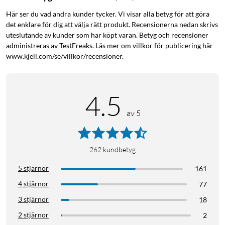
Här ser du vad andra kunder tycker. Vi visar alla betyg för att göra
det enklare för dig att välja rätt produkt. Recensionerna nedan skrivs
Lyssna noga
uteslutande av kunder som har köpt varan. Betyg och recensioner
Ear (a) är utformade för alla musikälskare som lyssnar hela
administreras av TestFreaks. Läs mer om villkor för publicering här
www.kjell.com/se/villkor/recensioner.
dagen. I sann Nothing-anda utvecklar Ear (a) den transparenta
designen, men lägger också till en ny dimension genom den
snygga bubbelformen. Passar perfekt i fickan.
4.5
Steget före
av 5
Ear (a) har ett etui med upphöjda konturer och ett
bubbelliknande utseende som hämtat inspiration från vanliga
tablettförpackningar.
262
kundbetyg
5 stjärnor
161
Ny, tunn konstruktion
4 stjärnor
77
En smalare rektangulär form med mjukare konturer. Är
3 stjärnor
18
bekväm att hålla i handen och lätt att stoppa i fickan. Lätt som
en fjäder – bara 4,8 g per hörlur och 54 g totalt.
2 stjärnor
2