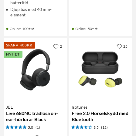
batteritid
Djup bas med 40 mm-
element
Online
:
100+ st
Online
:
50+ st
SPARA 400KR
2
25
NYHET
JBL
Isotunes
Live 680NC trådlösa on-
Free 2.0 Hörselskydd med
ear-hörlurar Black
Bluetooth
5.0
(1)
3.5
(12)