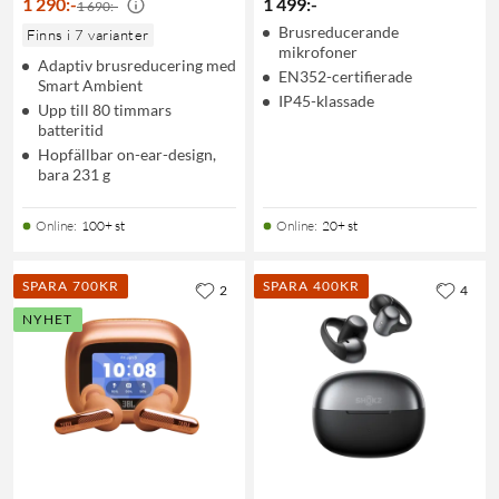
1 290
:
-
1 499
:
-
1 690:-
Brusreducerande
Finns i 7 varianter
mikrofoner
Adaptiv brusreducering med
EN352-certifierade
Smart Ambient
IP45-klassade
Upp till 80 timmars
batteritid
Hopfällbar on-ear-design,
bara 231 g
Online
:
100+ st
Online
:
20+ st
SPARA 700KR
SPARA 400KR
2
4
NYHET