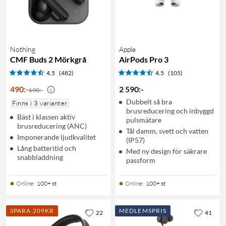
Nothing
Apple
CMF Buds 2 Mörkgrå
AirPods Pro 3
4.5
(482)
4.5
(105)
490
:
-
2 590
:
-
690:-
Dubbelt så bra
Finns i 3 varianter
brusreducering och inbyggd
Bäst i klassen aktiv
pulsmätare
brusreducering (ANC)
Tål damm, svett och vatten
Imponerande ljudkvalitet
(IP57)
Lång batteritid och
Med ny design för säkrare
snabbladdning
passform
Online
:
100+ st
Online
:
100+ st
SPARA 209KR
MEDLEMSPRIS
22
41