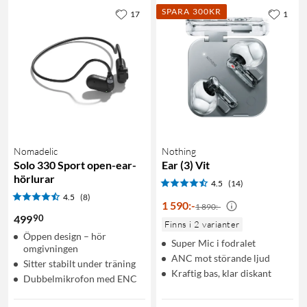
SPARA 300KR
17
1
Nomadelic
Nothing
Solo 330 Sport open-ear-
Ear (3) Vit
hörlurar
4.5
(14)
4.5
(8)
1 590
:
-
1 890:-
90
499
Finns i 2 varianter
Öppen design – hör
Super Mic i fodralet
omgivningen
ANC mot störande ljud
Sitter stabilt under träning
Kraftig bas, klar diskant
Dubbelmikrofon med ENC