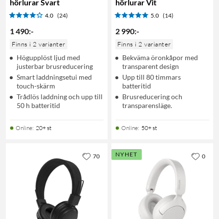
hörlurar Svart
hörlurar Vit
4.0
(24)
5.0
(14)
1 490
:
-
2 990
:
-
Finns i 2 varianter
Finns i 2 varianter
Högupplöst ljud med
Bekväma öronkåpor med
justerbar brusreducering
transparent design
Smart laddningsetui med
Upp till 80 timmars
touch-skärm
batteritid
Trådlös laddning och upp till
Brusreducering och
50 h batteritid
transparensläge.
Online
:
20+ st
Online
:
50+ st
NYHET
70
0