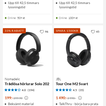
Upp till 42,5 timmars
Upp till 42,5 timmars
lyssningstid
lyssningstid
Online
:
50+ st
Online
:
100+ st
33% RABATT
SPARA 1500KR
96
45
Nomadelic
JBL
Trådlösa hörlurar Solo 202
Tour One M2 Svart
4.0
(194)
4.5
(35)
199
:
-
1 490
:
-
299:90
2 990:-
Bekvämt material
TalkThru - börja bara prata