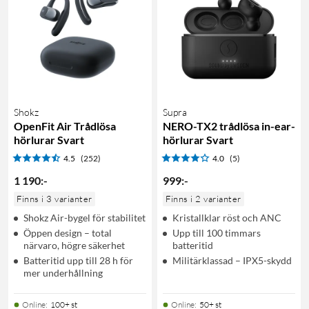
Shokz
Supra
OpenFit Air Trådlösa
NERO-TX2 trådlösa in-ear-
hörlurar Svart
hörlurar Svart
4.5
(252)
4.0
(5)
1 190
:
-
999
:
-
Finns i 3 varianter
Finns i 2 varianter
Shokz Air-bygel för stabilitet
Kristallklar röst och ANC
Öppen design – total
Upp till 100 timmars
närvaro, högre säkerhet
batteritid
Batteritid upp till 28 h för
Militärklassad – IPX5-skydd
mer underhållning
Online
:
100+ st
Online
:
50+ st