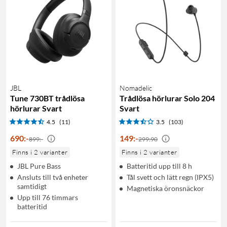
JBL
Nomadelic
Tune 730BT trådlösa
Trådlösa hörlurar Solo 204
hörlurar Svart
Svart
4.5
(11)
3.5
(103)
690
:
-
149
:
-
899:-
299:90
Finns i 2 varianter
Finns i 2 varianter
JBL Pure Bass
Batteritid upp till 8 h
Ansluts till två enheter
Tål svett och lätt regn (IPX5)
samtidigt
Magnetiska öronsnäckor
Upp till 76 timmars
batteritid