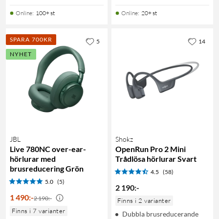
Online
:
100+ st
Online
:
20+ st
SPARA 700KR
5
14
NYHET
JBL
Shokz
Live 780NC over-ear-
OpenRun Pro 2 Mini
hörlurar med
Trådlösa hörlurar Svart
brusreducering Grön
4.5
(58)
5.0
(5)
2 190
:
-
1 490
:
-
2 190:-
Finns i 2 varianter
Finns i 7 varianter
Dubbla brusreducerande