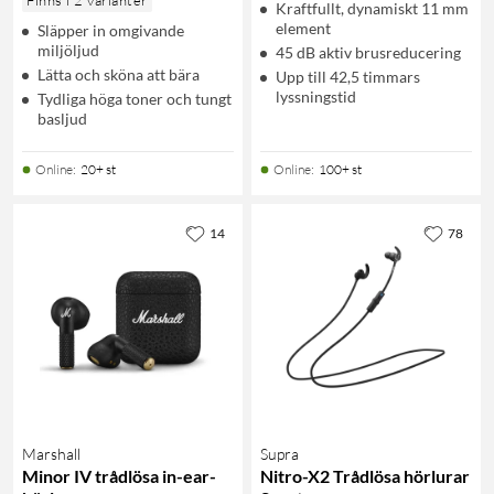
Kraftfullt, dynamiskt 11 mm
element
Släpper in omgivande
miljöljud
45 dB aktiv brusreducering
Lätta och sköna att bära
Upp till 42,5 timmars
lyssningstid
Tydliga höga toner och tungt
basljud
Online
:
20+ st
Online
:
100+ st
14
78
Marshall
Supra
Minor IV trådlösa in-ear-
Nitro-X2 Trådlösa hörlurar