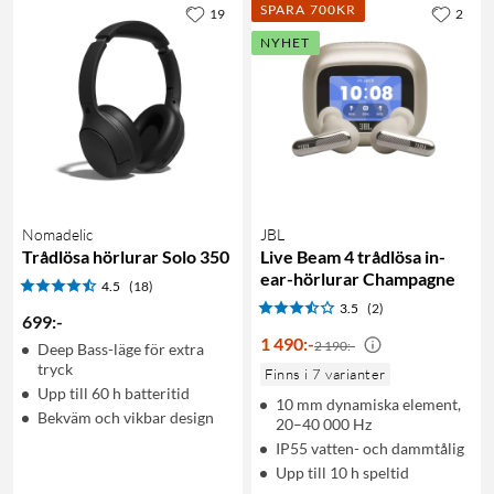
SPARA 700KR
19
2
NYHET
Nomadelic
JBL
Trådlösa hörlurar Solo 350
Live Beam 4 trådlösa in-
ear-hörlurar Champagne
4.5
(18)
3.5
(2)
699
:
-
1 490
:
-
2 190:-
Deep Bass-läge för extra
tryck
Finns i 7 varianter
Upp till 60 h batteritid
10 mm dynamiska element,
Bekväm och vikbar design
20–40 000 Hz
IP55 vatten- och dammtålig
Upp till 10 h speltid