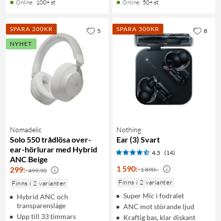
Online
:
100+ st
Online
:
50+ st
SPARA 200KR
SPARA 300KR
5
8
NYHET
Nomadelic
Nothing
Solo 550 trådlösa over-
Ear (3) Svart
ear-hörlurar med Hybrid
4.5
(14)
ANC Beige
1 590
:
-
299
:
-
1 890:-
499:90
Finns i 2 varianter
Finns i 2 varianter
Super Mic i fodralet
Hybrid ANC och
transparensläge
ANC mot störande ljud
Upp till 33 timmars
Kraftig bas, klar diskant