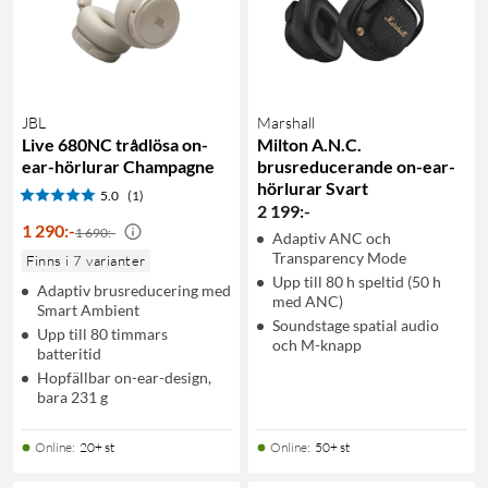
JBL
Marshall
Live 680NC trådlösa on-
Milton A.N.C.
ear-hörlurar Champagne
brusreducerande on-ear-
hörlurar Svart
5.0
(1)
2 199
:
-
1 290
:
-
1 690:-
Adaptiv ANC och
Transparency Mode
Finns i 7 varianter
Upp till 80 h speltid (50 h
Adaptiv brusreducering med
med ANC)
Smart Ambient
Soundstage spatial audio
Upp till 80 timmars
och M-knapp
batteritid
Hopfällbar on-ear-design,
bara 231 g
Online
:
20+ st
Online
:
50+ st