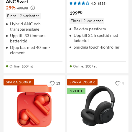
ANC Svart
4.0
(838)
299
:
-
499:90
90
199
Finns i 2 varianter
Finns i 2 varianter
Hybrid ANC och
Bekväm passform
transparensläge
Upp till 21 h speltid med
Upp till 33 timmars
laddetui
batteritid
Smidiga touch-kontroller
Djup bas med 40 mm-
element
Online
:
100+ st
Online
:
100+ st
SPARA 200KR
SPARA 700KR
13
4
NYHET