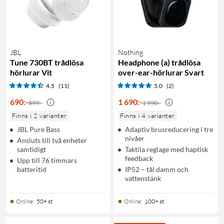
JBL
Nothing
Tune 730BT trådlösa
Headphone (a) trådlösa
hörlurar Vit
over-ear-hörlurar Svart
4.5
(11)
5.0
(2)
690
:
-
1 690
:
-
899:-
1 990:-
Finns i 2 varianter
Finns i 4 varianter
JBL Pure Bass
Adaptiv brusreducering i tre
nivåer
Ansluts till två enheter
samtidigt
Taktila reglage med haptisk
feedback
Upp till 76 timmars
batteritid
IP52 – tål damm och
vattenstänk
Online
:
50+ st
Online
:
100+ st