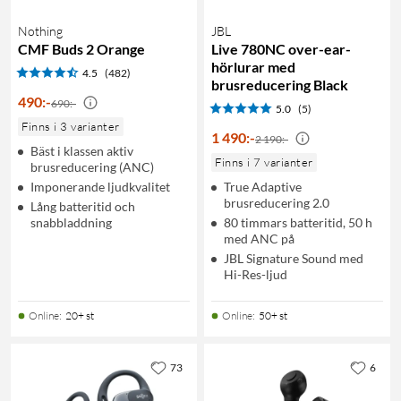
Nothing
JBL
CMF Buds 2 Orange
Live 780NC over-ear-
hörlurar med
4.5
(482)
brusreducering Black
490
:
-
690:-
5.0
(5)
Finns i 3 varianter
1 490
:
-
2 190:-
Bäst i klassen aktiv
Finns i 7 varianter
brusreducering (ANC)
Imponerande ljudkvalitet
True Adaptive
brusreducering 2.0
Lång batteritid och
snabbladdning
80 timmars batteritid, 50 h
med ANC på
JBL Signature Sound med
Hi-Res-ljud
Online
:
20+ st
Online
:
50+ st
73
6