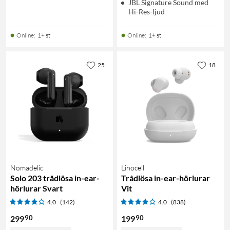
JBL Signature Sound med
Hi-Res-ljud
Online
:
1+ st
Online
:
1+ st
25
18
Nomadelic
Linocell
Solo 203 trådlösa in-ear-
Trådlösa in-ear-hörlurar
hörlurar Svart
Vit
4.0
(142)
4.0
(838)
90
90
299
199