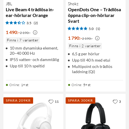
JBL
Shokz
Live Beam 4 trådlösa in-
OpenDots One – Trådlösa
ear-hörlurar Orange
öppna clip-on-hörlurar
Svart
3.5
(2)
5.0
(1)
1 490
:
-
2 190:-
1 790
:
-
2 190:-
Finns i 7 varianter
Finns i 2 varianter
10 mm dynamiska element,
20–40 000 Hz
6,5 g per hörlur
IP55 vatten- och dammtålig
Upp till 40 h med etui
Upp till 10 h speltid
Multipoint och trådlös
laddning (Qi)
Online
:
1+ st
Online
:
5+ st
SPARA 209KR
SPARA 300KR
11
3