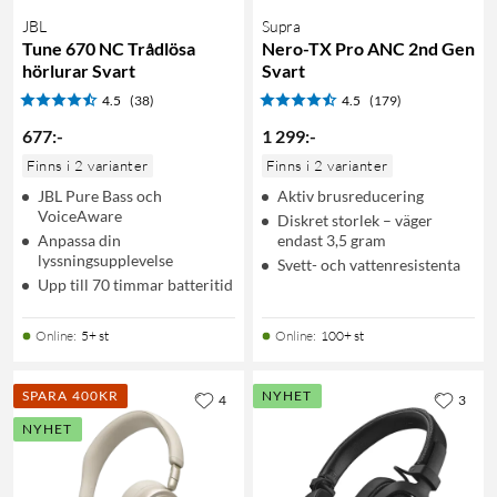
JBL
Supra
Tune 670 NC Trådlösa
Nero-TX Pro ANC 2nd Gen
hörlurar Svart
Svart
4.5
(38)
4.5
(179)
677
:
-
1 299
:
-
Finns i 2 varianter
Finns i 2 varianter
JBL Pure Bass och
Aktiv brusreducering
VoiceAware
Diskret storlek – väger
Anpassa din
endast 3,5 gram
lyssningsupplevelse
Svett- och vattenresistenta
Upp till 70 timmar batteritid
Online
:
5+ st
Online
:
100+ st
SPARA 400KR
NYHET
4
3
NYHET