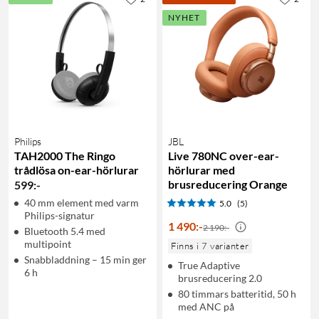
NYHET
Philips
JBL
TAH2000 The Ringo
Live 780NC over-ear-
trådlösa on-ear-hörlurar
hörlurar med
brusreducering Orange
599
:
-
40 mm element med varm
5.0
(5)
Philips-signatur
1 490
:
-
2 190:-
Bluetooth 5.4 med
multipoint
Finns i 7 varianter
Snabbladdning – 15 min ger
True Adaptive
6 h
brusreducering 2.0
80 timmars batteritid, 50 h
med ANC på