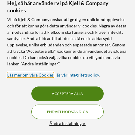
Hej, så här använder vi på Kjell & Company
cookies
Vi på Kjell & Company önskar att ge dig en unik kundupplevelse
Shokz
Nothing
och för att kunna göra detta använder vi cookies. Några av dessa
OpenRun Pro 2 Trådlösa
Ear (open) trådlösa
är nödvändiga för att kjell.com ska fungera och kräver inte ditt
hörlurar
hörlurar Blå
samtycke. Andra bidrar till att du ska få en skräddarsydd
4.5
(89)
4.5
(24)
upplevelse, unika erbjudanden och anpassade annonser. Genom
att trycka "Acceptera alla" godkänner du användandet av sådana
2 190
:
-
1 190
:
-
1 490:-
cookies. Du kan också välja vilka cookies du vill godkänna via
Dubbla brusreducerande
Finns i 2 varianter
länken "Ändra inställningar".
mikrofoner
Släpper in omgivande
Lyssna medan du hör din
Läs mer om våra Cookies
,
läs vår Integritetspolicy
.
miljöljud
omgivning
Lätta och sköna att bära
Lång batteritid och
Tydliga höga toner och tungt
snabbladdning
basljud
ACCEPTERA ALLA
Online
:
100+ st
Online
:
1+ st
ENDAST NÖDVÄNDIGA
Filter
Ändra inställningar
142
58