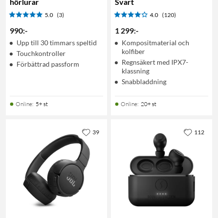
hörlurar
Svart
5.0
(3)
4.0
(120)
990
:
-
1 299
:
-
Upp till 30 timmars speltid
Kompositmaterial och
kolfiber
Touchkontroller
Regnsäkert med IPX7-
Förbättrad passform
klassning
Snabbladdning
Online
:
5+ st
Online
:
20+ st
39
112