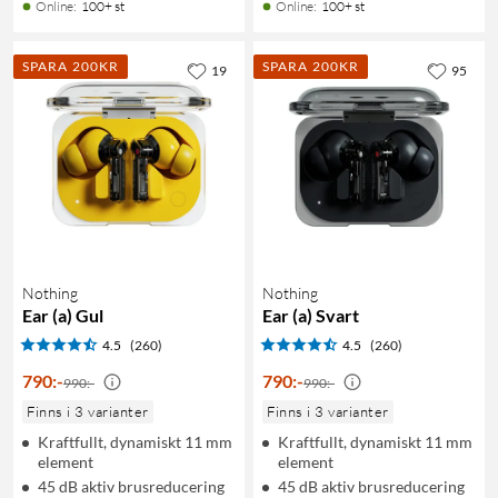
Online
:
100+ st
Online
:
100+ st
SPARA 200KR
SPARA 200KR
19
95
Nothing
Nothing
Ear (a) Gul
Ear (a) Svart
4.5
(260)
4.5
(260)
790
:
-
790
:
-
990:-
990:-
Finns i 3 varianter
Finns i 3 varianter
Kraftfullt, dynamiskt 11 mm
Kraftfullt, dynamiskt 11 mm
element
element
45 dB aktiv brusreducering
45 dB aktiv brusreducering