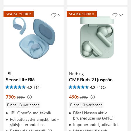
SPARA 200KR
SPARA 200KR
6
67
JBL
Nothing
Sense Lite Blå
CMF Buds 2 Ljusgrön
4.5
(14)
4.5
(482)
790
:
-
490
:
-
990:-
690:-
Finns i 3 varianter
Finns i 3 varianter
JBL OpenSound-teknik
Bäst i klassen aktiv
brusreducering (ANC)
Förbättrat dynamiskt ljud -
självjusterande bas
Imponerande ljudkvalitet
Batteritid på upp till 32
Lång batteritid och