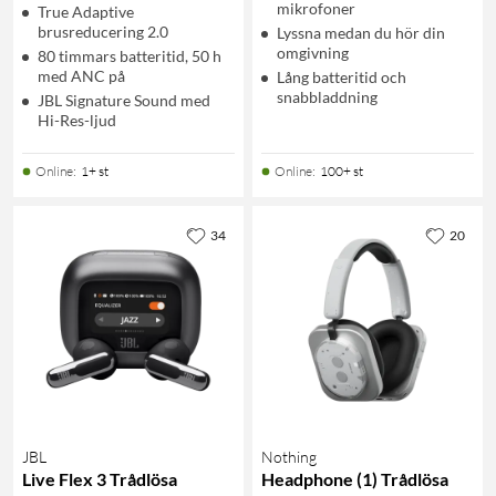
mikrofoner
True Adaptive
brusreducering 2.0
Lyssna medan du hör din
omgivning
80 timmars batteritid, 50 h
med ANC på
Lång batteritid och
snabbladdning
JBL Signature Sound med
Hi-Res-ljud
Online
:
1+ st
Online
:
100+ st
34
20
JBL
Nothing
Live Flex 3 Trådlösa
Headphone (1) Trådlösa