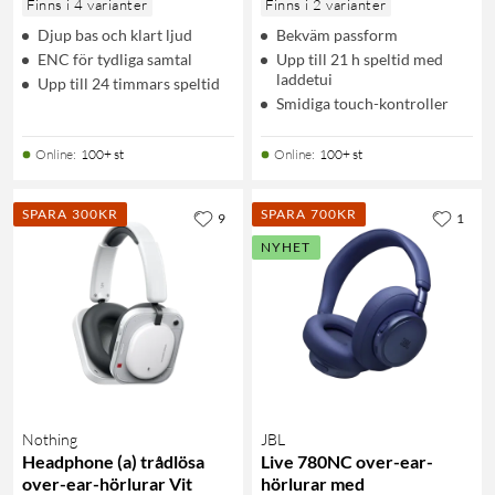
Finns i 4 varianter
Finns i 2 varianter
Djup bas och klart ljud
Bekväm passform
ENC för tydliga samtal
Upp till 21 h speltid med
laddetui
Upp till 24 timmars speltid
Smidiga touch-kontroller
Online
:
100+ st
Online
:
100+ st
SPARA 300KR
SPARA 700KR
9
1
NYHET
Nothing
JBL
Headphone (a) trådlösa
Live 780NC over-ear-
over-ear-hörlurar Vit
hörlurar med