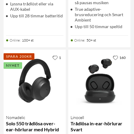
så pausas musiken
Lyssna trådlöst eller via
AUX-kabel
True adaptive-
brusreducering och Smart
Upp till 28 timmar batteritid
Ambient
Upp till 50 timmar speltid
Online
:
100+ st
Online
:
50+ st
SPARA 200KR
1
160
NYHET
Nomadelic
Linocell
Solo 550 trådlösa over-
Trådlösa in-ear-hörlurar
ear-hörlurar med Hybrid
Svart