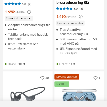
brusreducering Blå
5.0
(2)
5.0
(5)
1 690
:
-
1 990:-
1 490
:
-
2 190:-
Finns i 4 varianter
Finns i 7 varianter
Adaptiv brusreducering i tre
nivåer
True Adaptive
brusreducering 2.0
Taktila reglage med haptisk
feedback
80 timmars batteritid, 50 h
med ANC på
IP52 – tål damm och
vattenstänk
JBL Signature Sound med
Hi-Res-ljud
Online
:
20+ st
Online
:
1+ st
SPARA 300KR
30
1
NYHET