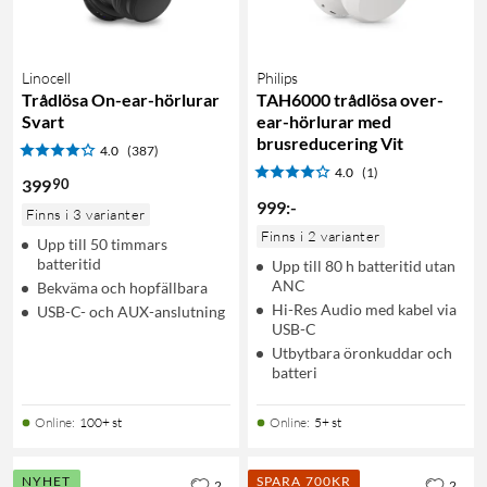
Linocell
Philips
Trådlösa On-ear-hörlurar
TAH6000 trådlösa over-
Svart
ear-hörlurar med
brusreducering Vit
4.0
(387)
4.0
(1)
90
399
999
:
-
Finns i 3 varianter
Finns i 2 varianter
Upp till 50 timmars
batteritid
Upp till 80 h batteritid utan
ANC
Bekväma och hopfällbara
Hi-Res Audio med kabel via
USB-C- och AUX-anslutning
USB-C
Utbytbara öronkuddar och
batteri
Online
:
100+ st
Online
:
5+ st
NYHET
SPARA 700KR
2
2