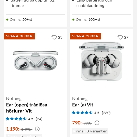
timmar
snabbladdning
Online
:
20+ st
Online
:
100+ st
SPARA 300KR
SPARA 200KR
23
27
Nothing
Nothing
Ear (open) trådlösa
Ear (a) Vit
hörlurar Vit
4.5
(260)
4.5
(24)
790
:
-
990:-
1 190
:
-
1 490:-
Finns i 3 varianter
Finns i 2 varianter