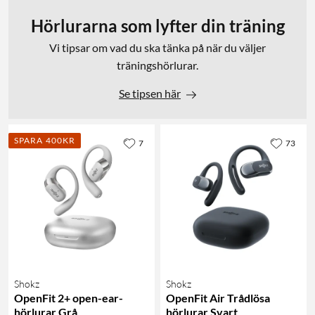
Hörlurarna som lyfter din träning
Vi tipsar om vad du ska tänka på när du väljer
träningshörlurar.
Se tipsen här
SPARA 400KR
7
73
Shokz
Shokz
OpenFit 2+ open-ear-
OpenFit Air Trådlösa
hörlurar Grå
hörlurar Svart