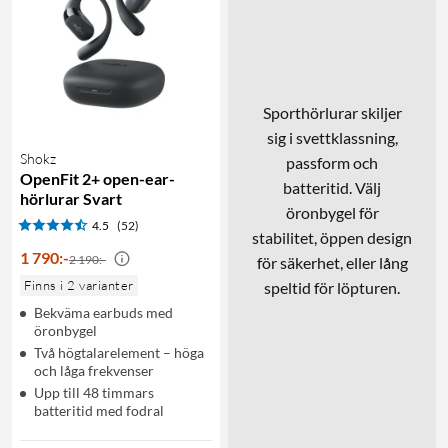
Sporthörlurar skiljer
sig i svettklassning,
Shokz
passform och
OpenFit 2+ open-ear-
batteritid. Välj
hörlurar Svart
öronbygel för
4.5
(52)
stabilitet, öppen design
1 790
:
-
2 190:-
för säkerhet, eller lång
Finns i 2 varianter
speltid för löpturen.
Bekväma earbuds med
öronbygel
Två högtalarelement – höga
och låga frekvenser
Upp till 48 timmars
batteritid med fodral