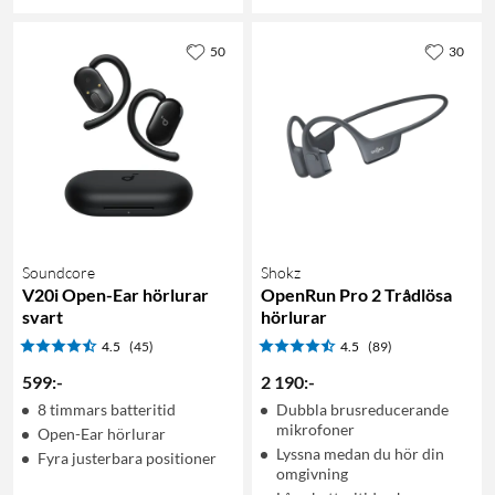
50
30
Soundcore
Shokz
V20i Open-Ear hörlurar
OpenRun Pro 2 Trådlösa
svart
hörlurar
4.5
(45)
4.5
(89)
599
:
-
2 190
:
-
8 timmars batteritid
Dubbla brusreducerande
mikrofoner
Open-Ear hörlurar
Lyssna medan du hör din
Fyra justerbara positioner
omgivning