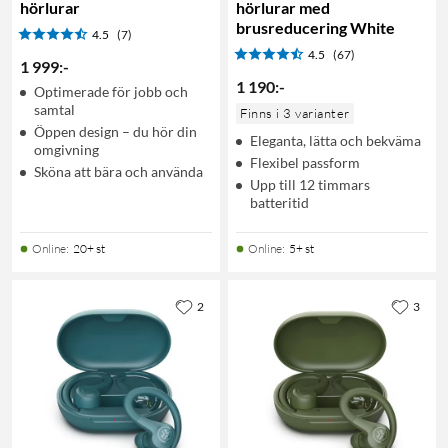
hörlurar
hörlurar med
brusreducering White
4.5
(7)
4.5
(67)
1 999
:
-
1 190
:
-
Optimerade för jobb och
samtal
Finns i 3 varianter
Öppen design – du hör din
Eleganta, lätta och bekväma
omgivning
Flexibel passform
Sköna att bära och använda
Upp till 12 timmars
batteritid
Online
:
20+ st
Online
:
5+ st
2
3