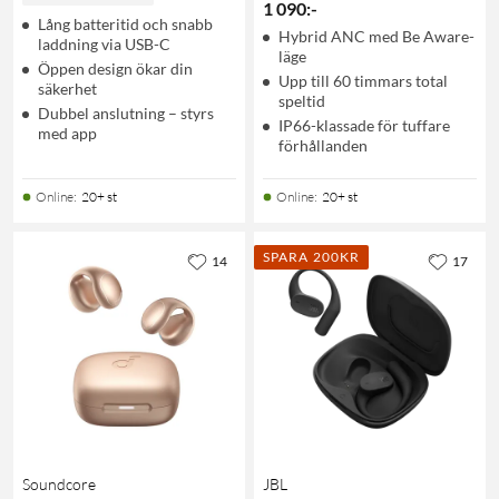
1 090
:
-
Lång batteritid och snabb
Hybrid ANC med Be Aware-
laddning via USB-C
läge
Öppen design ökar din
Upp till 60 timmars total
säkerhet
speltid
Dubbel anslutning – styrs
IP66-klassade för tuffare
med app
förhållanden
Online
:
20+ st
Online
:
20+ st
SPARA 200KR
14
17
Soundcore
JBL