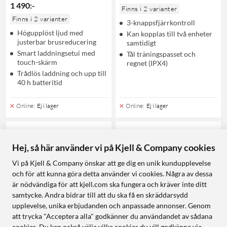
1 490
:
-
Finns i 2 varianter
Finns i 2 varianter
3-knappsfjärrkontroll
Högupplöst ljud med
Kan kopplas till två enheter
justerbar brusreducering
samtidigt
Smart laddningsetui med
Tål träningspasset och
touch-skärm
regnet (IPX4)
Trådlös laddning och upp till
40 h batteritid
Online
:
Ej i lager
Online
:
Ej i lager
14
523
Hej, så här använder vi på Kjell & Company cookies
Vi på Kjell & Company önskar att ge dig en unik kundupplevelse
och för att kunna göra detta använder vi cookies. Några av dessa
är nödvändiga för att kjell.com ska fungera och kräver inte ditt
samtycke. Andra bidrar till att du ska få en skräddarsydd
upplevelse, unika erbjudanden och anpassade annonser. Genom
att trycka "Acceptera alla" godkänner du användandet av sådana
cookies. Du kan också välja vilka cookies du vill godkänna via