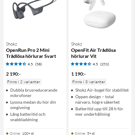
Shokz
Shokz
OpenRun Pro 2 Mini
OpenFit Air Trådlösa
Trådlösa hörlurar Svart
hörlurar Vit
4.5
(58)
4.5
(251)
2 190
:
-
1 190
:
-
Finns i 2 varianter
Finns i 3 varianter
Dubbla brusreducerande
Shokz Air-bygel för stabilitet
mikrofoner
Öppen design – total
Lyssna medan du hör din
närvaro, högre säkerhet
omgivning
Batteritid upp till 28 h för
Lång batteritid och
mer underhållning
snabbladdning
Online
:
100+ st
Online
:
5+ st