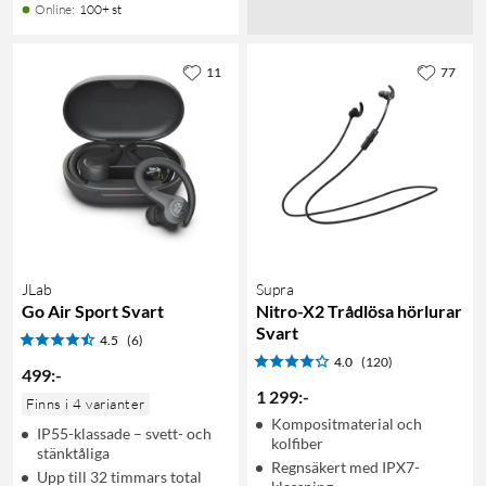
Online
:
100+ st
11
77
JLab
Supra
Go Air Sport Svart
Nitro-X2 Trådlösa hörlurar
Svart
4.5
(6)
4.0
(120)
499
:
-
1 299
:
-
Finns i 4 varianter
Kompositmaterial och
IP55-klassade – svett- och
kolfiber
stänktåliga
Regnsäkert med IPX7-
Upp till 32 timmars total