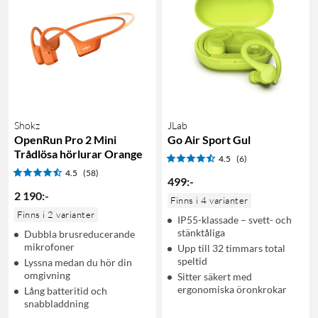
Shokz
JLab
OpenRun Pro 2 Mini
Go Air Sport Gul
Trådlösa hörlurar Orange
4.5
(6)
4.5
(58)
499
:
-
2 190
:
-
Finns i 4 varianter
Finns i 2 varianter
IP55-klassade – svett- och
stänktåliga
Dubbla brusreducerande
mikrofoner
Upp till 32 timmars total
speltid
Lyssna medan du hör din
omgivning
Sitter säkert med
ergonomiska öronkrokar
Lång batteritid och
snabbladdning