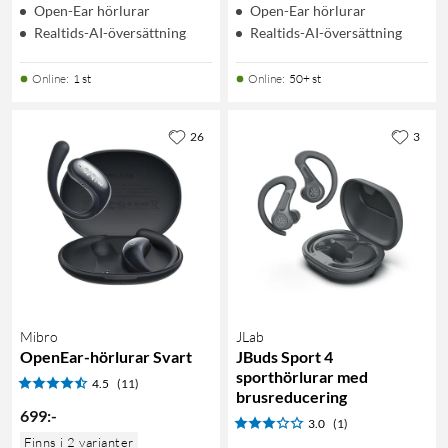
Open-Ear hörlurar
Open-Ear hörlurar
Realtids-AI-översättning
Realtids-AI-översättning
Online
:
1 st
Online
:
50+ st
26
3
Mibro
JLab
OpenEar-hörlurar Svart
JBuds Sport 4
sporthörlurar med
4.5
(11)
brusreducering
699
:
-
3.0
(1)
Finns i 2 varianter