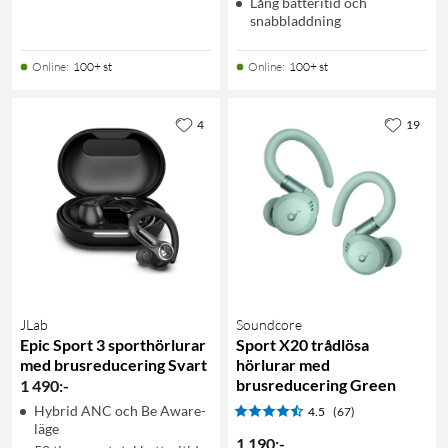
Lång batteritid och
snabbladdning
Online
:
100+ st
Online
:
100+ st
4
19
JLab
Soundcore
Epic Sport 3 sporthörlurar
Sport X20 trådlösa
med brusreducering Svart
hörlurar med
brusreducering Green
1 490
:
-
Hybrid ANC och Be Aware-
4.5
(67)
läge
1 190
:
-