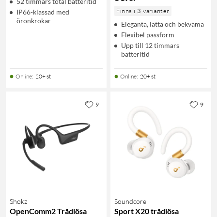
52 timmars total batteritid
Finns i 3 varianter
IP66-klassad med
öronkrokar
Eleganta, lätta och bekväma
Flexibel passform
Upp till 12 timmars
batteritid
Online
:
20+ st
Online
:
20+ st
9
9
Shokz
Soundcore
OpenComm2 Trådlösa
Sport X20 trådlösa