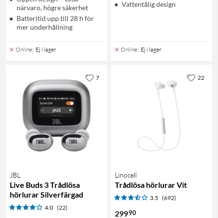
Vattentålig design
närvaro, högre säkerhet
Batteritid upp till 28 h för
mer underhållning
Online
:
Ej i lager
Online
:
Ej i lager
7
22
JBL
Linocell
Live Buds 3 Trådlösa
Trådlösa hörlurar Vit
hörlurar Silverfärgad
3.5
(692)
4.0
(22)
90
299