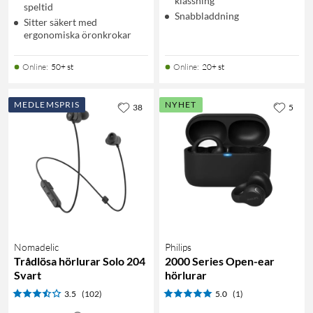
klassning
speltid
Snabbladdning
Sitter säkert med
ergonomiska öronkrokar
Online
:
50+ st
Online
:
20+ st
MEDLEMSPRIS
NYHET
38
5
Nomadelic
Philips
Trådlösa hörlurar Solo 204
2000 Series Open-ear
Svart
hörlurar
3.5
(102)
5.0
(1)