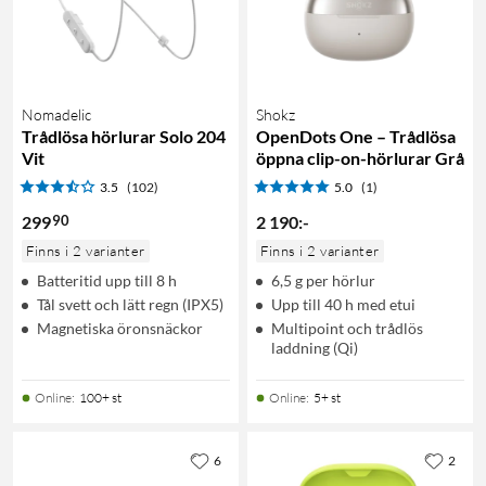
Nomadelic
Shokz
Trådlösa hörlurar Solo 204
OpenDots One – Trådlösa
Vit
öppna clip-on-hörlurar Grå
3.5
(102)
5.0
(1)
90
299
2 190
:
-
Finns i 2 varianter
Finns i 2 varianter
Batteritid upp till 8 h
6,5 g per hörlur
Tål svett och lätt regn (IPX5)
Upp till 40 h med etui
Magnetiska öronsnäckor
Multipoint och trådlös
laddning (Qi)
Online
:
100+ st
Online
:
5+ st
6
2