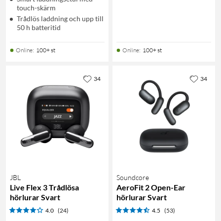
touch-skärm
Trådlös laddning och upp till
50 h batteritid
Online
:
100+ st
Online
:
100+ st
34
34
JBL
Soundcore
Live Flex 3 Trådlösa
AeroFit 2 Open-Ear
hörlurar Svart
hörlurar Svart
4.0
(24)
4.5
(53)