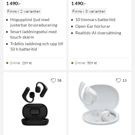
1 490
:
-
1 490
:
-
Finns i 2 varianter
Finns i 3 varianter
Högupplöst ljud med
10 timmars batteritid
justerbar brusreducering
Open-Ear hörlurar
Smart laddningsetui med
Realtids-AI-översättning
touch-skärm
Trådlös laddning och upp till
50 h batteritid
Online
:
20+ st
Online
:
50+ st
58
13