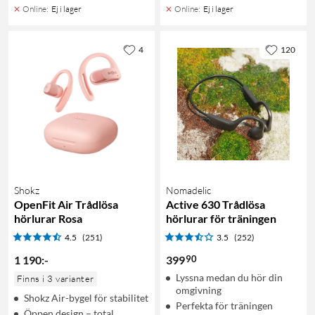
Online
:
Ej i lager
Online
:
Ej i lager
4
120
Shokz
Nomadelic
OpenFit Air Trådlösa
Active 630 Trådlösa
hörlurar Rosa
hörlurar för träningen
4.5
(251)
3.5
(252)
90
1 190
:
-
399
Lyssna medan du hör din
Finns i 3 varianter
omgivning
Shokz Air-bygel för stabilitet
Perfekta för träningen
Öppen design – total