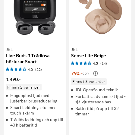
JBL
JBL
Live Buds 3 Trådlösa
Sense Lite Beige
hörlurar Svart
4.5
(14)
4.0
(22)
790
:
-
990:-
1 490
:
-
Finns i 3 varianter
Finns i 2 varianter
JBL OpenSound-teknik
Högupplöst ljud med
Förbättrat dynamiskt ljud -
justerbar brusreducering
självjusterande bas
Smart laddningsetui med
Batteritid på upp till 32
touch-skärm
timmar
Trådlös laddning och upp till
40 h batteritid