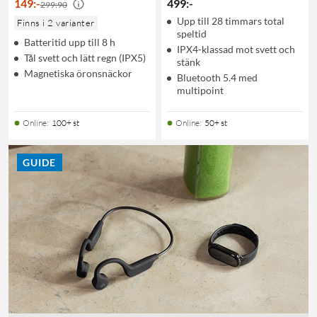
149
:
-
499
:
-
299:90
Upp till 28 timmars total
Finns i 2 varianter
speltid
Batteritid upp till 8 h
IPX4-klassad mot svett och
Tål svett och lätt regn (IPX5)
stänk
Magnetiska öronsnäckor
Bluetooth 5.4 med
multipoint
Online
:
100+ st
Online
:
50+ st
GUIDE