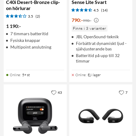
C40i Desert-Bronze clip-
Sense Lite Svart
on hörlurar
4.5
(14)
3.5
(2)
790
:
-
990:-
1 190
:
-
Finns i 3 varianter
7 timmars batteritid
JBL OpenSound-teknik
Fysiska knappar
Förbättrat dynamiskt ljud -
Multipoint anslutning
självjusterande bas
Batteritid på upp till 32
timmar
Online
:
5+ st
Online
:
Ej i lager
43
7