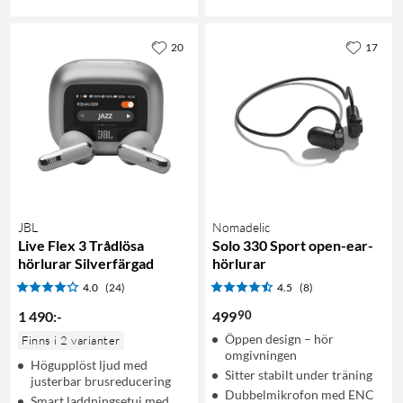
20
17
JBL
Nomadelic
Live Flex 3 Trådlösa
Solo 330 Sport open-ear-
hörlurar Silverfärgad
hörlurar
4.0
(24)
4.5
(8)
90
1 490
:
-
499
Öppen design – hör
Finns i 2 varianter
omgivningen
Högupplöst ljud med
Sitter stabilt under träning
justerbar brusreducering
Dubbelmikrofon med ENC
Smart laddningsetui med