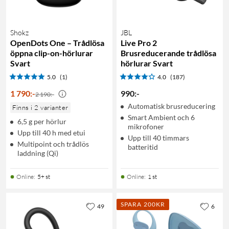
Shokz
JBL
OpenDots One – Trådlösa
Live Pro 2
öppna clip-on-hörlurar
Brusreducerande trådlösa
Svart
hörlurar Svart
5.0
(1)
4.0
(187)
1 790
:
-
990
:
-
2 190:-
Automatisk brusreducering
Finns i 2 varianter
Smart Ambient och 6
6,5 g per hörlur
mikrofoner
Upp till 40 h med etui
Upp till 40 timmars
Multipoint och trådlös
batteritid
laddning (Qi)
Online
:
5+ st
Online
:
1 st
SPARA 200KR
49
6