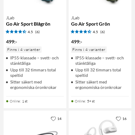
JLab
JLab
Go Air Sport Blågrön
Go Air Sport Grön
4.5
(6)
4.5
(6)
499
:
-
499
:
-
Finns i 4 varianter
Finns i 4 varianter
IP55-klassade – svett- och
IP55-klassade – svett- och
stänktåliga
stänktåliga
Upp till 32 timmars total
Upp till 32 timmars total
speltid
speltid
Sitter säkert med
Sitter säkert med
ergonomiska öronkrokar
ergonomiska öronkrokar
Online
:
1 st
Online
:
5+ st
14
16