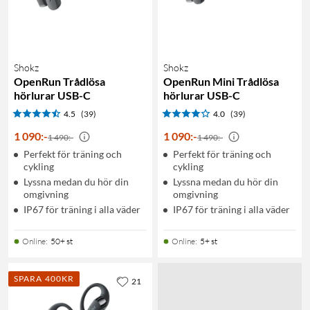
Shokz
Shokz
OpenRun Trådlösa
OpenRun Mini Trådlösa
hörlurar USB-C
hörlurar USB-C
4.5
(39)
4.0
(39)
1 090
:
-
1 090
:
-
1 490:-
1 490:-
Perfekt för träning och
Perfekt för träning och
cykling
cykling
Lyssna medan du hör din
Lyssna medan du hör din
omgivning
omgivning
IP67 för träning i alla väder
IP67 för träning i alla väder
Online
:
50+ st
Online
:
5+ st
SPARA 400KR
21