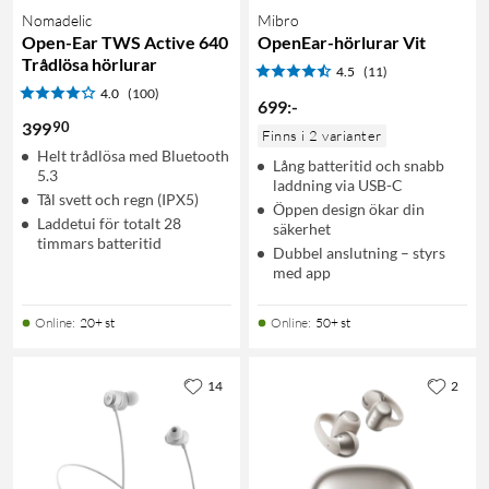
Nomadelic
Mibro
Open-Ear TWS Active 640
OpenEar-hörlurar Vit
Trådlösa hörlurar
4.5
(11)
4.0
(100)
699
:
-
90
399
Finns i 2 varianter
Helt trådlösa med Bluetooth
Lång batteritid och snabb
5.3
laddning via USB-C
Tål svett och regn (IPX5)
Öppen design ökar din
Laddetui för totalt 28
säkerhet
timmars batteritid
Dubbel anslutning – styrs
med app
Online
:
20+ st
Online
:
50+ st
14
2