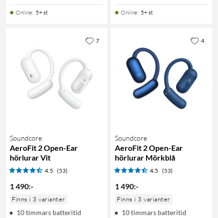
Online
:
5+ st
Online
:
5+ st
7
4
Soundcore
Soundcore
AeroFit 2 Open-Ear
AeroFit 2 Open-Ear
hörlurar Vit
hörlurar Mörkblå
4.5
(53)
4.5
(53)
1 490
:
-
1 490
:
-
Finns i 3 varianter
Finns i 3 varianter
10 timmars batteritid
10 timmars batteritid