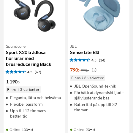
Soundcore
JBL
Sport X20 trådlösa
Sense Lite Blå
hörlurar med
4.5
(14)
brusreducering Black
790
:
-
990:-
4.5
(67)
Finns i 3 varianter
1 190
:
-
JBL OpenSound-teknik
Finns i 3 varianter
Förbättrat dynamiskt ljud -
Eleganta, lätta och bekväma
självjusterande bas
Flexibel passform
Batteritid på upp till 32
timmar
Upp till 12 timmars
batteritid
Online
:
100+ st
Online
:
20+ st