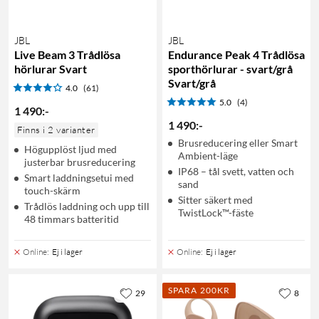
JBL
JBL
Live Beam 3 Trådlösa
Endurance Peak 4 Trådlösa
hörlurar Svart
sporthörlurar - svart/grå
Svart/grå
4.0
(61)
5.0
(4)
1 490
:
-
1 490
:
-
Finns i 2 varianter
Brusreducering eller Smart
Högupplöst ljud med
Ambient-läge
justerbar brusreducering
IP68 – tål svett, vatten och
Smart laddningsetui med
sand
touch-skärm
Sitter säkert med
Trådlös laddning och upp till
TwistLock™-fäste
48 timmars batteritid
Online
:
Ej i lager
Online
:
Ej i lager
SPARA 200KR
29
8