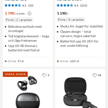
4.5
(52)
4.5
(251)
1 790
:
-
1 190
:
-
2 190:-
Finns i 3 varianter
Finns i 2 varianter
Shokz Air-bygel för stabilitet
Bekväma earbuds med
öronbygel
Öppen design – total
närvaro, högre säkerhet
Två högtalarelement – höga
och låga frekvenser
Batteritid upp till 28 h för
mer underhållning
Upp till 48 timmars
batteritid med fodral
Online
:
5+ st
Online
:
100+ st
SPARA 400KR
3
96