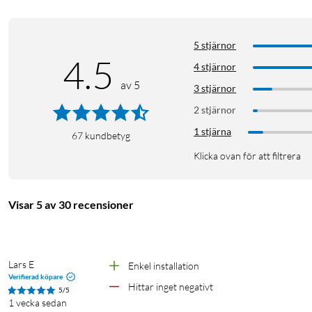
5 stjärnor
4.5
4 stjärnor
av 5
3 stjärnor
2 stjärnor
1 stjärna
67
kundbetyg
Klicka ovan för att filtrera
Visar 5 av 30 recensioner
Lars E
Enkel installation 
Flexibel passform
Verifierad köpare
Hittar inget negativt 
5/5
Hörlurarna är utrustade med justerbara öronkrokar som kan förl
1 vecka sedan
grader rotation och 4 mm förlängning, anpassa positionen för att