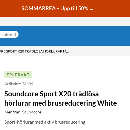
SOMMARREA
– Upp till 50% →
SOUNDCORE SPORT X20 TRÅDLÖSA HÖRLURAR MED BRUSREDUCERING WHITE
FRI FRAKT
Artikelnr: 24689
Soundcore Sport X20 trådlösa
hörlurar med brusreducering White
Mer från:
Soundcore
Sport-hörlurar med aktiv brusreducering