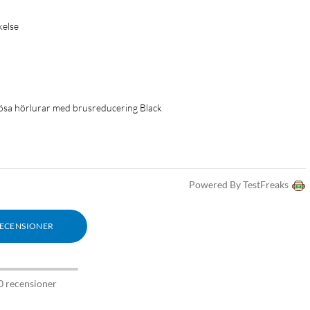
se 

ösa hörlurar med brusreducering Black
Powered By TestFreaks
RECENSIONER
0 recensioner