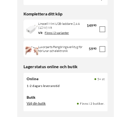
Komplettera ditt köp
Linocell Mini USB-laddare 2,4 A
149
90
(12 W) Vit
Vit
Finns i 2 varianter
Luxorparts Rengöringsverktyg för
59
90
hörlurar och elektronik
Lagerstatus online och butik
Online
5+ st
1-2 dagars leveranstid
Butik
Välj din butik
Finns i 2 butiker.