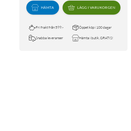
HÄMTA
LÄGG I VARUKORGEN
Fri frakt från 599:-
Öppet köp i 100 dagar
Snabba leveranser
Hämta i butik, GRATIS!