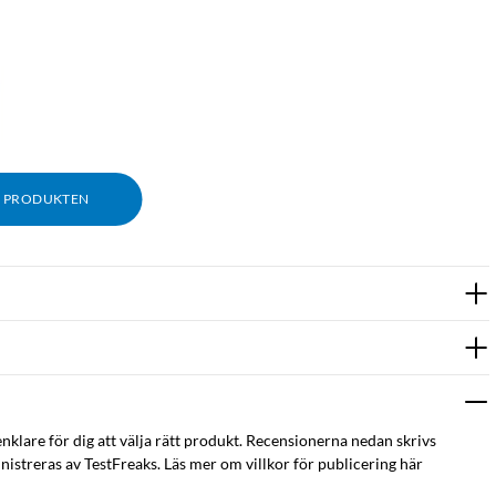
M PRODUKTEN
ra brusreducering."
enklare för dig att välja rätt produkt. Recensionerna nedan skrivs
istreras av TestFreaks. Läs mer om villkor för publicering här