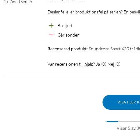
1 månad sedan
Designfel eller produktionsfel på serien? En besvikel
Bra ljud
Går sönder
Recenserad produkt:
Soundcore Sport X20 trådl
Var recensionen till hjälp?
Ja
(
0
)
Nej
(
0
)
VISA FLER 
Visar 5 av 3