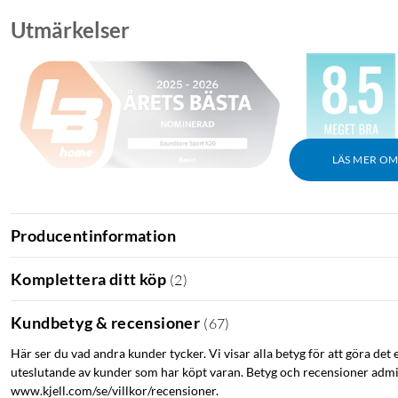
Utmärkelser
LÄS MER O
Ljud & Bild: "Bra blir ännu bättre."
Tek.no: "Utmärkta träningshörlurar med bra ljud och överraskande b
Producentinformation
Komplettera ditt köp
(
2
)
Kundbetyg & recensioner
(
67
)
Här ser du vad andra kunder tycker. Vi visar alla betyg för att göra det 
uteslutande av kunder som har köpt varan. Betyg och recensioner admin
www.kjell.com/se/villkor/recensioner.