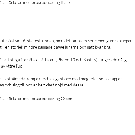
ösa hörlurar med brusreducering Black
a gym till lugna områden. Blockera distraherande ljud—från
C håller dig fokuserad på dina träningsmål.
dynamiska drivare får du en höjd ljudupplevelse.
 till en storlek mindre passade bägge lurarna och satt kvar bra. 

ör att stega fram/bak i låtlistan (iPhone 13 och Spotify) fungerade dåligt. 
yttre ljud. 

teknologi skapar en ubåtsinspirerad försegling som skyddar de
.
iet, sistnämnda kompakt och elegant och med magneter som snappar 
ag och slog till och är helt klart nöjd med dessa.
ösa hörlurar med brusreducering Green
d på 12 timmar med en enda laddning, förlängbar till 48 timmar
laddning, 28 timmar med etuiet. Med snabb-laddningsfunktionen