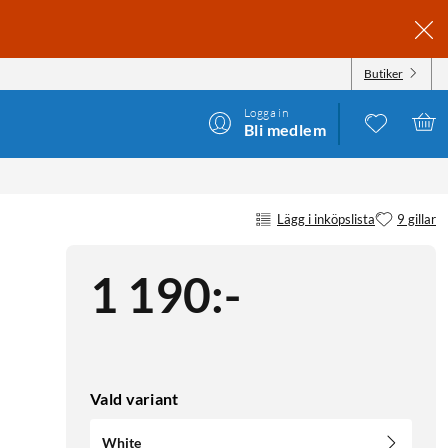
Butiker
Logga in
Bli medlem
Lägg i inköpslista
9 gillar
1 190
:
-
Vald variant
White