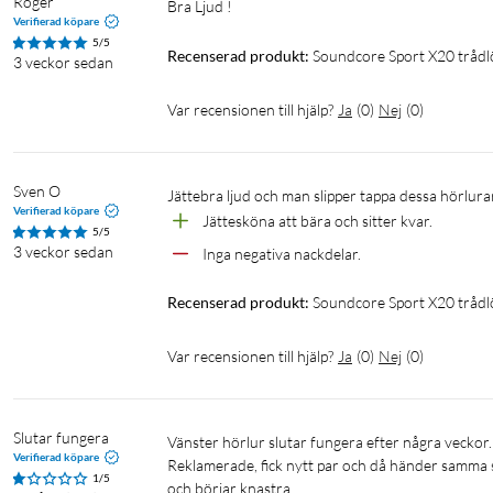
Roger
Bra Ljud !
Verifierad köpare
Vattentålighet: IP68
5/5
Recenserad produkt:
Soundcore Sport X20 trådl
Ljud: Pumped-Up Bass, 11mm drivers
3 veckor sedan
Brusreducering: Adaptive ANC
Var recensionen till hjälp?
Ja
(
0
)
Nej
(
0
)
Speltid: Upp till 12 timmar
Batteritid: Upp till 48 timmar
Snabbladdning: 5 minuter = 2 timmar
Bluetooth: BT 5.3
Sven O
Jättebra ljud och man slipper tappa dessa hörlura
Verifierad köpare
Samtal: 6 mikrofoner med AI algoritm
Jättesköna att bära och sitter kvar.
5/5
Laddningsport: USB-C
3 veckor sedan
Inga negativa nackdelar.
I förpackningen
Recenserad produkt:
Soundcore Sport X20 trådl
Laddfodral
Var recensionen till hjälp?
Ja
(
0
)
Nej
(
0
)
Hörlurar
XS/S/M/L öronkuddar - M förinstallerat
USB kabel
Slutar fungera
Vänster hörlur slutar fungera efter några veckor. Går ej att hitta med bluetooth igen och knastrar från och till. 
Verifierad köpare
Reklamerade, fick nytt par och då händer samma s
1/5
och börjar knastra. 
