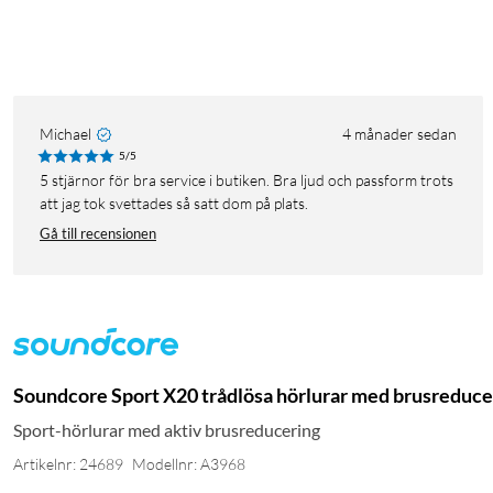
Michael
4 månader sedan
5/5
5 stjärnor för bra service i butiken. Bra ljud och passform trots
att jag tok svettades så satt dom på plats.
Gå till recensionen
Soundcore Sport X20 trådlösa hörlurar med brusreduc
Sport-hörlurar med aktiv brusreducering
Artikelnr: 24689
Modellnr: A3968