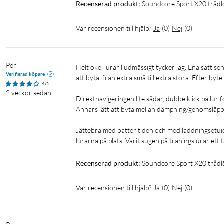
Recenserad produkt:
Soundcore Sport X20 trådl
Kraftig ljudbild med ANC och extra bas
Var recensionen till hjälp?
Ja
(
0
)
Nej
(
0
)
Hörlurarna levererar kraftfull brusreducering, och gör högljudd
klirrande vikter till höga stön. Manuell justering och adaptiv AN
Per
Helt okej lurar ljudmässigt tycker jag. Ena satt sen lite löst vid första testrundan, men det fanns en serie med gummipluppar 
Verifierad köpare
Med Soundcores nya BassUp-teknologi, driven av kraftiga 11mm 
att byta, från extra små till extra stora. Efter byte
4/5
2 veckor sedan
Direktnavigeringen lite sådär, dubbelklick på lur f
Tålig design
Annars lätt att byta mellan dämpning/genomsläpp av 
Deras unika höljesdesign och Soundcores exklusiva SweatGuard-
interna komponenterna mot skador från vatten, svett och damm
Jättebra med batteritiden och med laddningsetu
lurarna på plats. Varit sugen på träningslurar ett t
Batteri för hela dagen
Recenserad produkt:
Soundcore Sport X20 trådl
I vanligt läge levererar Sport X20 en anmärkningsvärd batteriti
med etuiet. I ANC-läge håller Sport X20 i 7 timmar på en enda 
Var recensionen till hjälp?
Ja
(
0
)
Nej
(
0
)
kan du hoppa in i din träningsrutin utan fördröjning.
Specifikationer