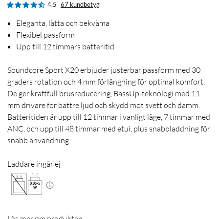
4.5
67 kundbetyg
Eleganta, lätta och bekväma
Flexibel passform
Upp till 12 timmars batteritid
Soundcore Sport X20 erbjuder justerbar passform med 30
graders rotation och 4 mm förlängning för optimal komfort.
De ger kraftfull brusreducering, BassUp-teknologi med 11
mm drivare för bättre ljud och skydd mot svett och damm.
Batteritiden är upp till 12 timmar i vanligt läge, 7 timmar med
ANC, och upp till 48 timmar med etui, plus snabbladdning för
snabb användning.
Laddare ingår ej
0.05
-
5
W
Läs mer om produkten