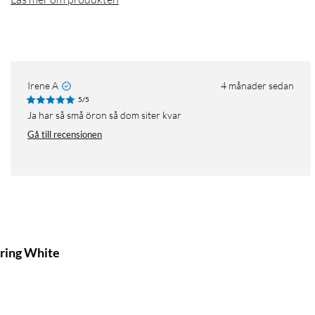
Irene A
4 månader sedan
5/5
Ja har så små öron så dom siter kvar
Gå till recensionen
ering White