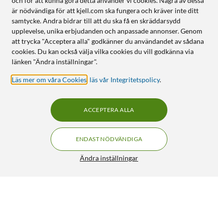
och för att kunna göra detta använder vi cookies. Några av dessa
är nödvändiga för att kjell.com ska fungera och kräver inte ditt
samtycke. Andra bidrar till att du ska få en skräddarsydd
upplevelse, unika erbjudanden och anpassade annonser. Genom
att trycka "Acceptera alla" godkänner du användandet av sådana
cookies. Du kan också välja vilka cookies du vill godkänna via
länken "Ändra inställningar".
Läs mer om våra Cookies
,
läs vår Integritetspolicy
.
ACCEPTERA ALLA
ENDAST NÖDVÄNDIGA
Ändra inställningar
IDEAL OF SWEDEN Magnetisk mobilplånbok för iPhone Xr
och 11 Svart
360:-
4.5/5