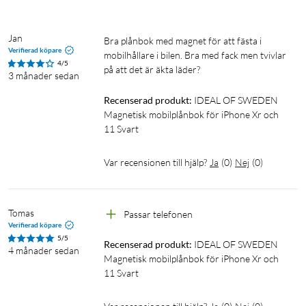
Jan
Bra plånbok med magnet för att fästa i 
Verifierad köpare
mobilhållare i bilen. Bra med fack men tvivlar 
4/5
på att det är äkta läder?
3 månader sedan
Recenserad produkt:
IDEAL OF SWEDEN 
Magnetisk mobilplånbok för iPhone Xr och 
11 Svart
Var recensionen till hjälp?
Ja
(
0
)
Nej
(
0
)
Tomas
Passar telefonen
Verifierad köpare
5/5
Recenserad produkt:
IDEAL OF SWEDEN 
4 månader sedan
Magnetisk mobilplånbok för iPhone Xr och 
11 Svart