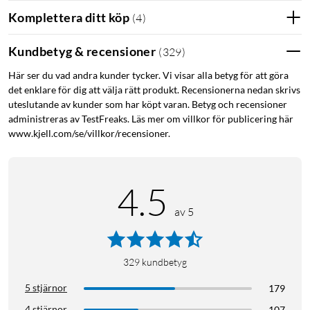
Komplettera ditt köp
(
4
)
Kundbetyg & recensioner
(
329
)
Här ser du vad andra kunder tycker. Vi visar alla betyg för att göra
det enklare för dig att välja rätt produkt. Recensionerna nedan skrivs
uteslutande av kunder som har köpt varan. Betyg och recensioner
administreras av TestFreaks. Läs mer om villkor för publicering här
www.kjell.com/se/villkor/recensioner.
4.5
av 5
329
kundbetyg
5 stjärnor
179
4 stjärnor
107