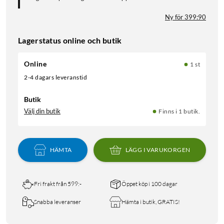
Ny för 399:90
Lagerstatus online och butik
Online
1 st
2-4 dagars leveranstid
Butik
Välj din butik
Finns i 1 butik.
HÄMTA
LÄGG I VARUKORGEN
Fri frakt från 599:-
Öppet köp i 100 dagar
Snabba leveranser
Hämta i butik, GRATIS!