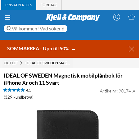
PRIVATPERSON
FÖRETAG
SOMMARREA - Upp till 50%
→
OUTLET
IDEAL OF SWEDEN MAGNETISK MOBILPLÅNBOK FÖR IPHONE XR
IDEAL OF SWEDEN Magnetisk mobilplånbok för
iPhone Xr och 11 Svart
4.5
Artikelnr: 90174-A
(329 kundbetyg)