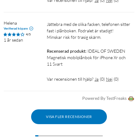
Var recensionen till hjälp?
Ja
(
0
)
Nej
(
0
)
Helena
Jättebra med de olika facken, telefonen sitter 
Verifierad köpare
fast i plånboken. Fodralet är stadigt! 

4/5
Minskar risk för trasig skärm. 
1 år sedan
Recenserad produkt:
IDEAL OF SWEDEN 
Magnetisk mobilplånbok för iPhone Xr och 
11 Svart
Var recensionen till hjälp?
Ja
(
0
)
Nej
(
0
)
Powered By TestFreaks
VISA FLER RECENSIONER