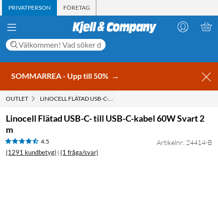
PRIVATPERSON
FÖRETAG
SOMMARREA - Upp till 50%
→
OUTLET
LINOCELL FLÄTAD USB-C- TILL USB-C-KABEL 60W SVART 2 M
Linocell Flätad USB-C- till USB-C-kabel 60W Svart 2
m
4.5
Artikelnr: 24414-B
(1291 kundbetyg)
(1 fråga/svar)
|