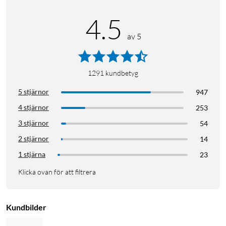
4.5
av 5
1291
kundbetyg
5 stjärnor
947
4 stjärnor
253
3 stjärnor
54
2 stjärnor
14
1 stjärna
23
Klicka ovan för att filtrera
Kundbilder