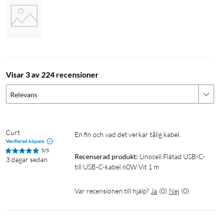
Visar 3 av 224 recensioner
Relevans
Curt
En fin och vad det verkar tålig kabel.
Verifierad köpare
5/5
Recenserad produkt:
Linocell Flätad USB-C- 
3 dagar sedan
till USB-C-kabel 60W Vit 1 m
Var recensionen till hjälp?
Ja
(
0
)
Nej
(
0
)