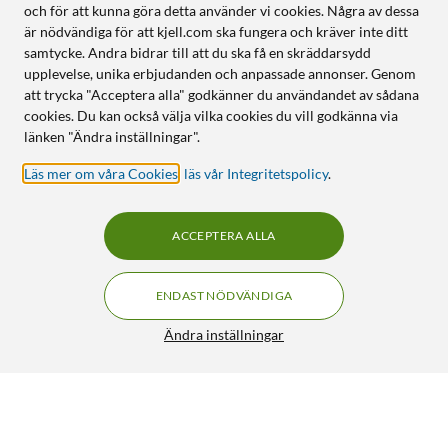
och för att kunna göra detta använder vi cookies. Några av dessa
är nödvändiga för att kjell.com ska fungera och kräver inte ditt
samtycke. Andra bidrar till att du ska få en skräddarsydd
upplevelse, unika erbjudanden och anpassade annonser. Genom
att trycka "Acceptera alla" godkänner du användandet av sådana
cookies. Du kan också välja vilka cookies du vill godkänna via
länken "Ändra inställningar".
Läs mer om våra Cookies
,
läs vår Integritetspolicy
.
ACCEPTERA ALLA
ENDAST NÖDVÄNDIGA
Ändra inställningar
Linocell Flätad USB-C- till USB-C-kabel 60W Svart 2 m
188:-
4.5/5