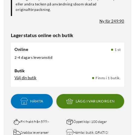
eller andra tecken på användning såsom skadad
originalförpackning.
Ny för 249:90
Lagerstatus online och butik
Online
1 st
2-4 dagars leveranstid
Butik
Välj din butik
Finns i 1 butik.
HÄMTA
LÄGG I VARUKORGEN
Fri frakt från 599:-
Öppet köp i 100 dagar
Snabba leveranser
Hämta i butik, GRATIS!