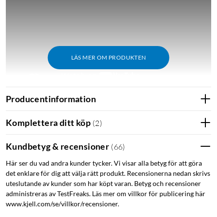
LÄS MER OM PRODUKTEN
Producentinformation
Komplettera ditt köp
(
2
)
Funktioner
Lyssna på ljudböcker från Kobo genom inbyggd trådlös
Kundbetyg & recensioner
(
66
)
Bluetooth-teknologi
Dyk ner i Kobo Stores omfattande samling av e-böcker
Här ser du vad andra kunder tycker. Vi visar alla betyg för att göra
det enklare för dig att välja rätt produkt. Recensionerna nedan skrivs
och ljudböcker
uteslutande av kunder som har köpt varan. Betyg och recensioner
Låna e-böcker direkt från ditt lokala bibliotek med
administreras av TestFreaks. Läs mer om villkor för publicering här
OverDrive- och Libby-integration
www.kjell.com/se/villkor/recensioner.
Använd Pocket för att spara onlineartiklar för