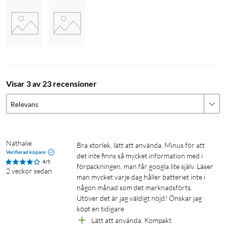
Nu behöver du aldrig efter en
överstrykningspenna
Med flera färger tillgängliga med ett fingertryck kan du nu
markera dina e-böcker precis som tryckta böcker. Lägg till,
radera eller ändra färger efter behag och se enkelt alla dina
markeringar per kapitel med ett ögonkast. Dina
Visar 3 av 23 recensioner
bokklubbscitat har aldrig varit lättare att hitta!
Relevans
Nathalie
Bra storlek, lätt att använda. Minus för att 
Verifierad köpare
det inte finns så mycket information med i 
Se dina e-böcker från deras bästa sida
4/5
förpackningen, man får googla lite själv. Läser 
2 veckor sedan
Upplev visuell komfort dag som natt med en mild
man mycket varje dag håller batteriet inte i 
någon månad som det marknadsförts. 
frontbelysning och låt att bländas av skärmen och ansträngda
Utöver det är jag väldigt nöjd! Önskar jag 
ögon bli ett minne blott. ComfortLight PRO minskar
köpt en tidigare 
automatiskt blått ljus under hela dagen, och du kan anpassa
Lätt att använda, Kompakt
dina läsinställningar via teckenstorlek, radavstånd eller till och