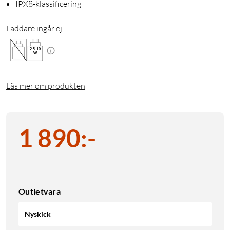
IPX8-klassificering
Laddare ingår ej
2.5
-
10
W
Läs mer om produkten
1 890
:
-
Outletvara
Nyskick