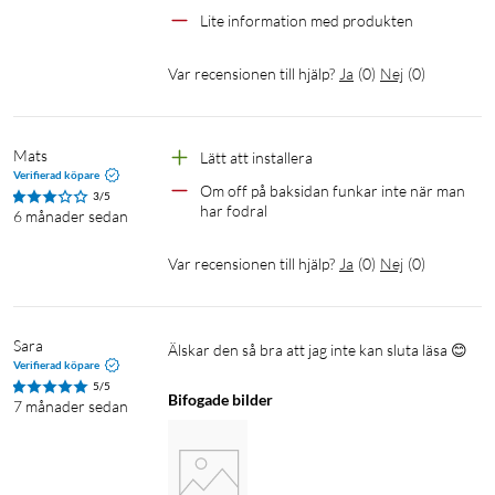
Lite information med produkten
med mörkt läge. Dina ögon kommer att tacka dig!
Var recensionen till hjälp?
Ja
(
0
)
Nej
(
0
)
Bättre per design
Kobo Clara Colour är omsorgsfullt tillverkad av återvunnet
och övergivet plastavfall på väg till våra hav och är en mer
Mats
Lätt att installera 
miljömedveten läsplatta. Den är byggd för att hålla och kan
Verifierad köpare
Om off på baksidan funkar inte när man 
även repareras, så att du kan förlänga dess livslängd och byta
3/5
har fodral
6 månader sedan
ut viktiga komponenter.
Var recensionen till hjälp?
Ja
(
0
)
Nej
(
0
)
Sara
Älskar den så bra att jag inte kan sluta läsa 😊
Verifierad köpare
Vattentät för läsning var som helst
5/5
Bifogade bilder
7 månader sedan
Kobo Clara Colour har ett helt och hållet vattentätt* skydd.
Det innebär att den alltid är redo för oväntade spill, stänk vid
havet eller ett avkopplande dopp i badkaret.