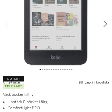
OUTLET
24 gillar
Lägg i inköpslista
FRI FRAKT
Väck böcker till liv
Upptäck E-böcker i färg
ComfortLight PRO