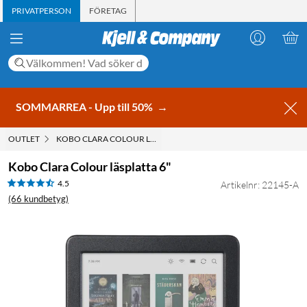
PRIVATPERSON
FÖRETAG
SOMMARREA - Upp till 50%
→
OUTLET
KOBO CLARA COLOUR LÄSPLATTA 6"
Kobo Clara Colour läsplatta 6"
4.5
Artikelnr: 22145-A
(66 kundbetyg)