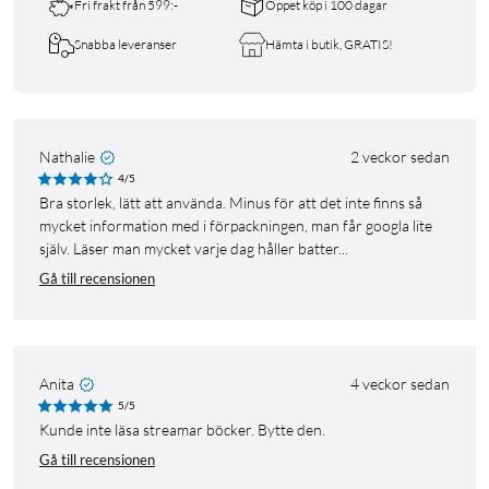
Fri frakt från 599:-
Öppet köp i 100 dagar
Snabba leveranser
Hämta i butik, GRATIS!
Nathalie
2 veckor sedan
4/5
Bra storlek, lätt att använda. Minus för att det inte finns så
mycket information med i förpackningen, man får googla lite
själv. Läser man mycket varje dag håller batter...
Gå till recensionen
Anita
4 veckor sedan
5/5
Kunde inte läsa streamar böcker. Bytte den.
Gå till recensionen