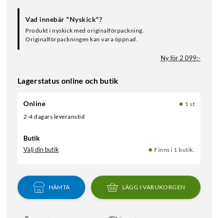
Vad innebär "Nyskick"?
Produkt i nyskick med originalförpackning.
Originalförpackningen kan vara öppnad.
Ny för 2 099:-
Lagerstatus online och butik
Online
1 st
2-4 dagars leveranstid
Butik
Välj din butik
Finns i 1 butik.
HÄMTA
LÄGG I VARUKORGEN