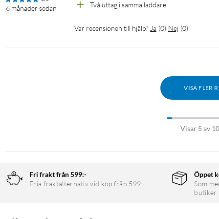
Två uttag i samma laddare
6 månader sedan
Var recensionen till hjälp?
Ja
(
0
)
Nej
(
0
)
VISA FLER 
Visar 5 av 1
Fri frakt från 599:-
Öppet k
Fria fraktalternativ vid köp från 599:-
Som medl
butiker