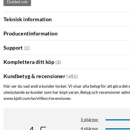
Dubbel usb
Teknisk information
Producentinformation
Support
(
1
)
Komplettera ditt köp
(
3
)
Kundbetyg & recensioner
(
451
)
Här ser du vad andra kunder tycker. Vi visar alla betyg för att göra det 
uteslutande av kunder som har köpt varan. Betyg och recensioner admin
www.kjell.com/se/villkor/recensioner.
5 stjärnor
4 stjärnor