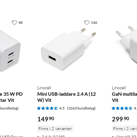
48
146
Linocell
Linocell
e 35 W PD
Mini USB-laddare 2,4 A (12
GaN multil
ar Vit
W) Vit
Vit
 kundbetyg)
4.5
(3263 kundbetyg)
4
149
90
299
90
Finns i 2 varianter
Finns i 2 var
ed USB Power
2,4 A (12 W)
Upp till 3