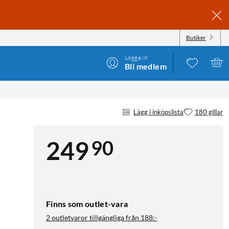
Butiker
Logga in
Bli medlem
Lägg i inköpslista
180 gillar
90
249
Finns som outlet-vara
2 outletvaror tillgängliga från
188:-