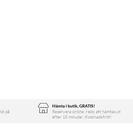
Hämta i butik, GRATIS!
tid på
Reservera online, redo att hämtas ut
efter 15 minuter. Kostnadsfritt!