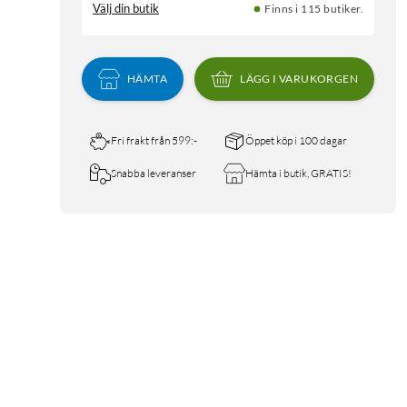
Välj din butik
Finns i 115 butiker.
HÄMTA
LÄGG I VARUKORGEN
Fri frakt från 599:-
Öppet köp i 100 dagar
Snabba leveranser
Hämta i butik, GRATIS!