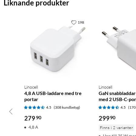
Liknande produkter
198
Linocell
Linocell
4,8 A USB-laddare med tre
GaN snabbladdar
portar
med 2 USB-C-port
4.5
(308 kundbetyg)
4.5
(170
279
90
299
90
4,8 A
Finns i 2 varianter
Upp till 35 W m