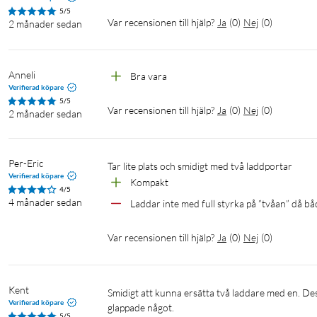
5/5
Var recensionen till hjälp?
Ja
(
0
)
Nej
(
0
)
2 månader sedan
Anneli
Bra vara
Verifierad köpare
5/5
Var recensionen till hjälp?
Ja
(
0
)
Nej
(
0
)
2 månader sedan
Per-Eric
Tar lite plats och smidigt med två laddportar
Verifierad köpare
Kompakt
4/5
4 månader sedan
Laddar inte med full styrka på ”tvåan” då b
Var recensionen till hjälp?
Ja
(
0
)
Nej
(
0
)
Kent
Smidigt att kunna ersätta två laddare med en. Dessutom funkade denna perfekt direkt medan de gamla två troligen 
Verifierad köpare
glappade något.
5/5