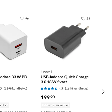
96
23
Linocell
addare 33 W PD
USB-laddare Quick Charge
3.0 18 W Svart
.5
(1398 kundbetyg)
4.5
(1648 kundbetyg)
199
90
ianter
Finns i 2 varianter
3 W snabbladdning
Quick Charge 3.0