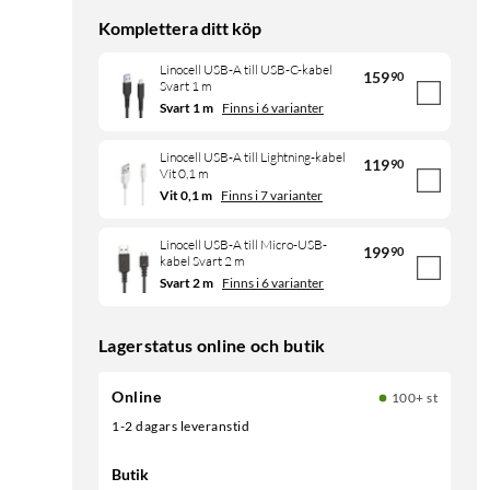
Komplettera ditt köp
Linocell USB-A till USB-C-kabel
159
90
Svart 1 m
Svart 1 m
Finns i 6 varianter
Linocell USB-A till Lightning-kabel
119
90
Vit 0,1 m
Vit 0,1 m
Finns i 7 varianter
Linocell USB-A till Micro-USB-
199
90
kabel Svart 2 m
Svart 2 m
Finns i 6 varianter
Lagerstatus online och butik
Online
100+ st
1-2 dagars leveranstid
Butik