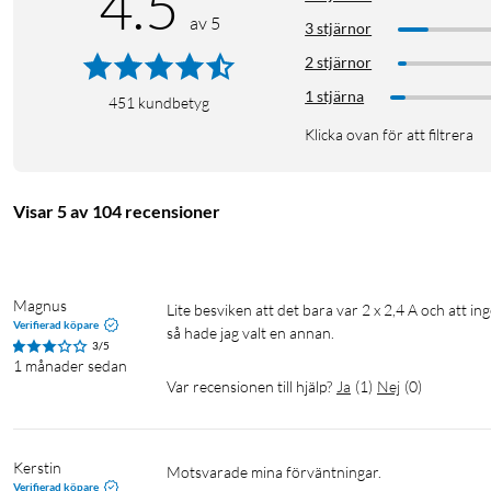
4.5
av 5
3 stjärnor
2 stjärnor
1 stjärna
451
kundbetyg
Klicka ovan för att filtrera
Visar 5 av 104 recensioner
Magnus
Lite besviken att det bara var 2 x 2,4 A och att ingen av portarna klarar 4,8 A.. Pordukten borde marknatsförts som 2x2,4 
Verifierad köpare
så hade jag valt en annan. 
3/5
1 månader sedan
Var recensionen till hjälp?
Ja
(
1
)
Nej
(
0
)
Kerstin
Motsvarade mina förväntningar.
Verifierad köpare