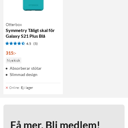
Otterbox
Symmetry Tåligt skal för
Galaxy S21 Plus Blå
4.5
(5)
315
:
-
Nyskick
Absorberar stötar
Slimmad design
Online
:
Ej i lager
Få mer. Bli medlem!