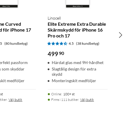
Linocell
eme Curved
Elite Extreme Extra Durable
 för iPhone 17
Skärmskydd för iPhone 16
Pro och 17
.5
(80 kundbetyg)
4.5
(38 kundbetyg)
499
90
perfekt passform
Härdat glas med 9H-hårdhet
s som skyddar
Slagtålig design för extra
skydd
kit medföljer
Monteringskit medföljer
st
Online
:
100+ st
tiker.
Välj butik
Finns i 111 butiker.
Välj butik