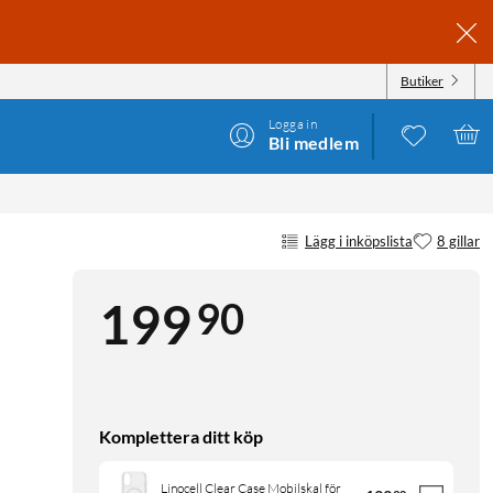
Butiker
Logga in
Bli medlem
Lägg i inköpslista
8 gillar
90
199
Komplettera ditt köp
Linocell Clear Case Mobilskal för