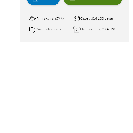
Fri frakt från 599:-
Öppet köp i 100 dagar
Snabba leveranser
Hämta i butik, GRATIS!