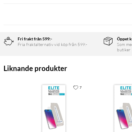
Fri frakt från 599:-
Öppet k
Fria fraktalternativ vid köp från 599:-
Som medl
butiker
Liknande produkter
7