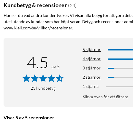
Kundbetyg & recensioner
(
23
)
Här ser du vad andra kunder tycker. Vi visar alla betyg för att göra det 
uteslutande av kunder som har köpt varan. Betyg och recensioner admin
www.kjell.com/se/villkor/recensioner.
5 stjärnor
4.5
4 stjärnor
av 5
3 stjärnor
2 stjärnor
1 stjärna
23
kundbetyg
Klicka ovan för att filtrera
Visar 5 av 5 recensioner