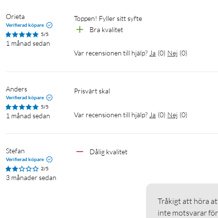
Orieta
Toppen! Fyller sitt syfte
Verifierad köpare
Bra kvalitet
5/5
1 månad sedan
Var recensionen till hjälp?
Ja
(
0
)
Nej
(
0
)
Anders
Prisvärt skal
Verifierad köpare
5/5
Var recensionen till hjälp?
Ja
(
0
)
Nej
(
0
)
1 månad sedan
Stefan
Dålig kvalitet
Verifierad köpare
2/5
3 månader sedan
Tråkigt att höra 
inte motsvarar för