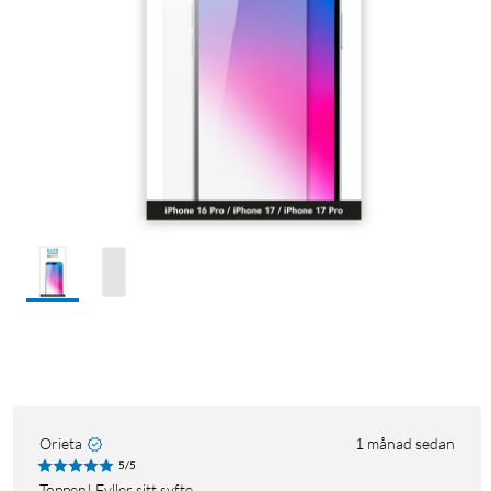
Orieta
1 månad sedan
5/5
Toppen! Fyller sitt syfte