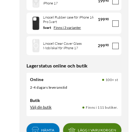
199
90
iPhone 17
Linocell Rubber case för iPhone 16
199
90
Pro Svart
Svart
Finns i 3 varianter
Linocell Clear Cover Glass
299
90
Mobilskal för iPhone 17
Lagerstatus online och butik
Online
100+ st
2-4 dagars leveranstid
Butik
Välj din butik
Finns i 111 butiker.
HÄMTA
LÄGG I VARUKORGEN