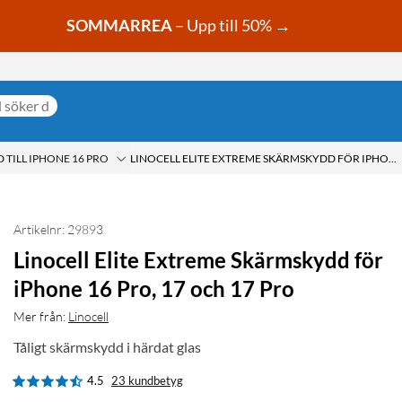
SOMMARREA
– Upp till 50% →
TILL IPHONE 16 PRO
LINOCELL ELITE EXTREME SKÄRMSKYDD FÖR IPHONE 16 PRO, 17 OCH 17 PRO
Artikelnr: 29893
Linocell Elite Extreme Skärmskydd för
iPhone 16 Pro, 17 och 17 Pro
Mer från:
Linocell
Tåligt skärmskydd i härdat glas
4.5
23 kundbetyg