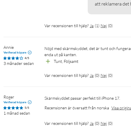
att reklamera det h
Var recensionen till hjälp?
Ja
(
1
)
Nej
(
0
)
Annie
Nöjd med skärmskyddet, det är tunt och fungerar bra. Ger dock bara 4 stjärnor då jag hade önskat att det även täckte 
Verifierad köpare
enda ut på kanten.
4/5
Tunt, Följsamt
3 månader sedan
Var recensionen till hjälp?
Ja
(
0
)
Nej
(
0
)
Roger
Skärmskyddet passar perfekt till iPhone 17.
Verifierad köpare
Recensionen är översatt från norska
Visa origin
5/5
1 månad sedan
Var recensionen till hjälp?
Ja
(
0
)
Nej
(
0
)