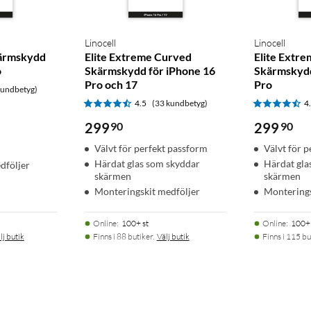
Linocell
Linocell
kärmskydd
Elite Extreme Curved
Elite Extr
o
Skärmskydd för iPhone 16
Skärmskydd
Pro och 17
Pro
kundbetyg)
4.5
(33 kundbetyg)
4
299
90
299
90
Välvt för perfekt passform
Välvt för 
Härdat glas som skyddar
Härdat gla
dföljer
skärmen
skärmen
Monteringskit medföljer
Monterings
Online
:
100+ st
Online
:
100+ 
lj butik
Finns i 88 butiker.
Välj butik
Finns i 115 bu