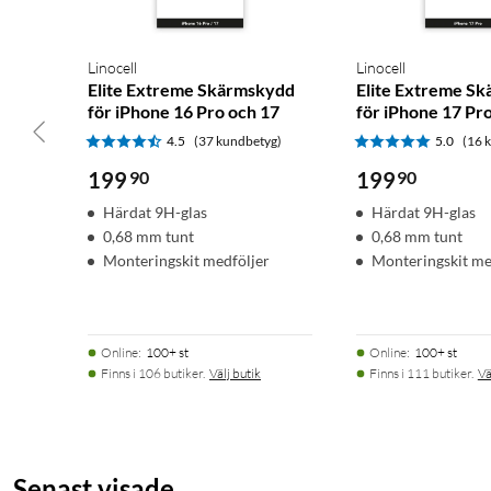
Linocell
Linocell
Elite Extreme Skärmskydd
Elite Extreme S
för iPhone 16 Pro och 17
för iPhone 17 Pr
4.5
(37 kundbetyg)
5.0
(16 
199
90
199
90
Härdat 9H-glas
Härdat 9H-glas
0,68 mm tunt
0,68 mm tunt
Monteringskit medföljer
Monteringskit me
Online
:
100+ st
Online
:
100+ st
Finns i 106 butiker.
Välj butik
Finns i 111 butiker.
Vä
Senast visade