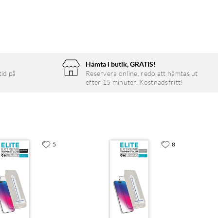
Hämta i butik, GRATIS!
tid på
Reservera online, redo att hämtas ut
efter 15 minuter. Kostnadsfritt!
5
8