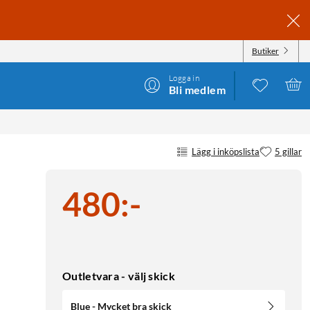
Butiker
Logga in
Bli medlem
Lägg i inköpslista
5 gillar
480
:
-
Outletvara - välj skick
Blue - Mycket bra skick