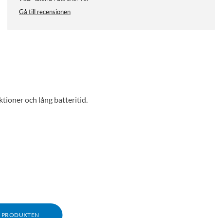
Gå till recensionen
oner och lång batteritid.
M PRODUKTEN