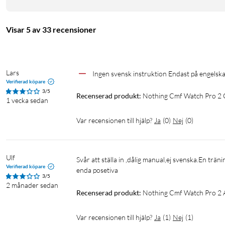
är idealiskt för utomhusträning och äventyr.
Hälsofunktioner
Visar 5 av 33 recensioner
Hälsofunktionerna inkluderar pulsmätning, sömnövervakning, s
bild av ditt välbefinnande. Med en imponerande batteritid på upp
din aktiva livsstil utan att behöva frekventa laddningar.
Lars
Ingen svensk instruktion Endast på engelsk
Verifierad köpare
Specifikationer
3/5
Recenserad produkt:
Nothing Cmf Watch Pro 2
1 vecka sedan
Skärm: 1,32-tums AMOLED
Batteritid: Upp till 11 dagars batteritid (45.8 dagar i strömsp
Var recensionen till hjälp?
Ja
(
0
)
Nej
(
0
)
Laddtid: 100 minuter
IPklass: IP68
Sensorer: Hjärtfrekvens, SpO₂, sömn och stressövervakning
Ulf
Svår att ställa in ,dålig manual,ej svenska.En träningsklocka ska varskott att ställa in.Att klockan är mycket stilenlig är väl 
Verifierad köpare
Vikt: 48.1 gram
enda posetiva
3/5
2 månader sedan
Recenserad produkt:
Nothing Cmf Watch Pro 2 
Var recensionen till hjälp?
Ja
(
1
)
Nej
(
1
)