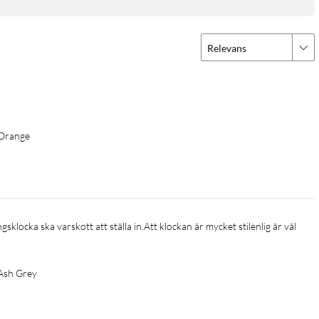
Relevans
tressmätning och SpO₂-monitorering, vilket ger en omfattande
 till 11 dagar kan du lita på att klockan håller jämna steg med
a
 Orange
arläge), 25 timmar vid konstant användande av GPS
Ash Grey