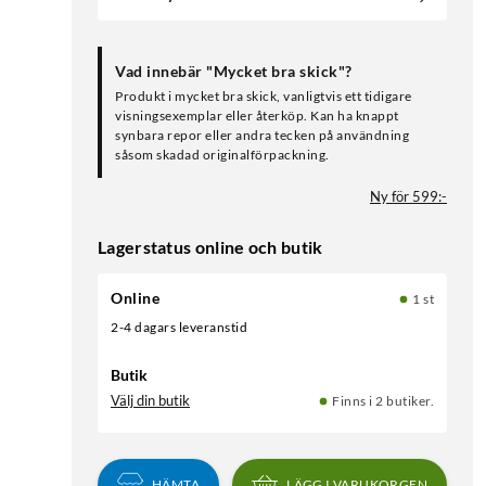
Vad innebär "Mycket bra skick"?
Produkt i mycket bra skick, vanligtvis ett tidigare
visningsexemplar eller återköp. Kan ha knappt
synbara repor eller andra tecken på användning
såsom skadad originalförpackning.
Ny för 599:-
Lagerstatus online och butik
Online
1 st
2-4 dagars leveranstid
Butik
Välj din butik
Finns i 2 butiker.
HÄMTA
LÄGG I VARUKORGEN