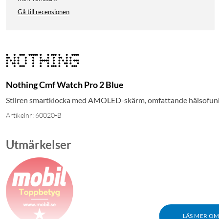
Gå till recensionen
Nothing Cmf Watch Pro 2 Blue
Stilren smartklocka med AMOLED-skärm, omfattande hälsofunkti
Artikelnr: 60020-B
Utmärkelser
LÄS MER O