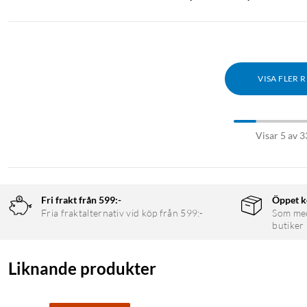
VISA FLER 
Visar 5 av 3
Fri frakt från 599:-
Öppet k
Fria fraktalternativ vid köp från 599:-
Som medl
butiker
Liknande produkter