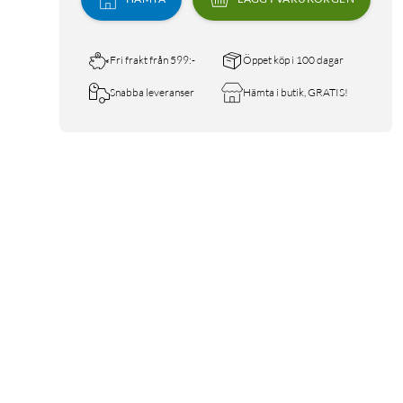
Fri frakt från 599:-
Öppet köp i 100 dagar
Snabba leveranser
Hämta i butik, GRATIS!