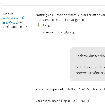
Monica
Nothing app kräver en massa klickar för att se värden. T.ex. hur mycket batteri jag har kvar. Designen är ful, armbandet är 
Verifierad köpare
obekvämt och sitter illa. Dåligt köp. 
1/5
Billig
2 månader sedan
obekväm. Krånglig app.
Tack för din feedback
Vi beklagar att kl
appens användarvä
Recenserad produkt:
Nothing Cmf Watch Pro 2 
Var recensionen till hjälp?
Ja
(
1
)
Nej
(
1
)