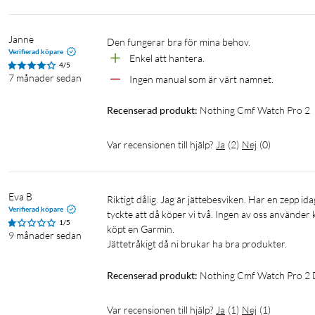
Janne
Den fungerar bra för mina behov.
Verifierad köpare
Enkel att hantera.
4/5
7 månader sedan
Ingen manual som är värt namnet.
Recenserad produkt:
Nothing Cmf Watch Pro 2
Var recensionen till hjälp?
Ja
(
2
)
Nej
(
0
)
Eva B
Riktigt dålig. Jag är jättebesviken. Har en zepp idag som var billigare o jättebra. Köpte denna pga min man skulle köpa en o vi 
Verifierad köpare
tyckte att då köper vi två. Ingen av oss använder
1/5
köpt en Garmin.

9 månader sedan
Jättetråkigt då ni brukar ha bra produkter.
Recenserad produkt:
Nothing Cmf Watch Pro 2 
Var recensionen till hjälp?
Ja
(
1
)
Nej
(
1
)