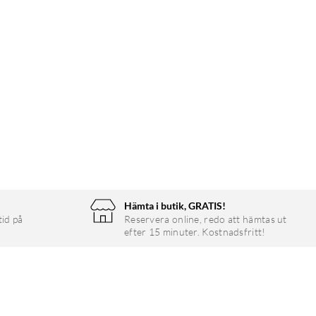
Hämta i butik, GRATIS!
tid på
Reservera online, redo att hämtas ut
efter 15 minuter. Kostnadsfritt!