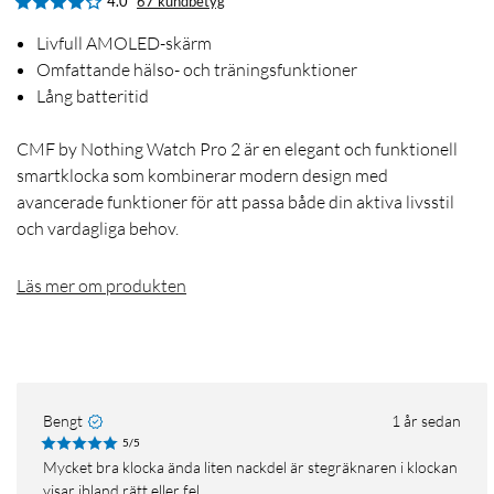
4.0
67 kundbetyg
Livfull AMOLED-skärm
Omfattande hälso- och träningsfunktioner
Lång batteritid
CMF by Nothing Watch Pro 2 är en elegant och funktionell
smartklocka som kombinerar modern design med
avancerade funktioner för att passa både din aktiva livsstil
och vardagliga behov.
Läs mer om produkten
Bengt
1 år sedan
5/5
Mycket bra klocka ända liten nackdel är stegräknaren i klockan
visar ibland rätt eller fel