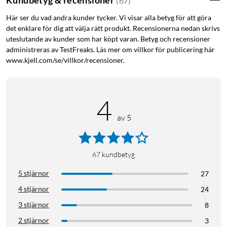
(
67
)
AMOLED-skärm som erbjuder skarpa och livfulla bilder, vilket
Här ser du vad andra kunder tycker. Vi visar alla betyg för att göra
ger en tydlig visuell upplevelse i alla ljusförhållanden.
det enklare för dig att välja rätt produkt. Recensionerna nedan skrivs
Klockans kropp är tillverkad i aluminiumlegering och har
uteslutande av kunder som har köpt varan. Betyg och recensioner
utbytbara ramar, vilket ger både hållbarhet och möjlighet till
administreras av TestFreaks. Läs mer om villkor för publicering här
personlig anpassning.
www.kjell.com/se/villkor/recensioner.
Anpassningsbar
4
Med över 100 anpassningsbara urtavlor kan du enkelt matcha
klockans utseende med din personliga stil eller aktuella
av 5
aktivitet. CMF by Nothing Watch Pro 2 stöder även
Bluetooth-samtal med AI-brusreducering, vilket säkerställer
tydliga samtal även i bullriga miljöer.
67
kundbetyg
Träningsklocka
5 stjärnor
27
4 stjärnor
För den träningsintresserade erbjuder klockan 120
24
sportlägen, drivna av en smart rörelsealgoritm som
3 stjärnor
8
automatiskt känner igen och spårar dina aktiviteter. Inbyggd
2 stjärnor
3
multi-system GPS (GPS, GLONASS, Galileo, QZSS, Beidou) ger