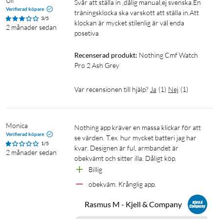
Ulf
Svår att ställa in ,dålig manual,ej svenska.En 
Sensorer: Hjärtfrekvens, SpO₂, sömn och stressövervakning
Verifierad köpare
träningsklocka ska varskott att ställa in.Att 
Vikt: 48.1 gram
3/5
klockan är mycket stilenlig är väl enda 
2 månader sedan
posetiva
Recenserad produkt:
Nothing Cmf Watch 
Pro 2 Ash Grey
Var recensionen till hjälp?
Ja
(
1
)
Nej
(
1
)
Monica
Nothing app kräver en massa klickar för att 
Verifierad köpare
se värden. T.ex. hur mycket batteri jag har 
1/5
kvar. Designen är ful, armbandet är 
2 månader sedan
obekvämt och sitter illa. Dåligt köp. 
Billig
obekväm. Krånglig app.
Rasmus M - Kjell & Company