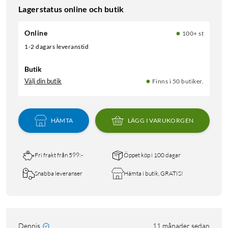
Lagerstatus online och butik
Online
100+ st
1-2 dagars leveranstid
Butik
Välj din butik
Finns i 50 butiker.
HÄMTA
LÄGG I VARUKORGEN
Fri frakt från 599:-
Öppet köp i 100 dagar
Snabba leveranser
Hämta i butik, GRATIS!
Dennis
11 månader sedan