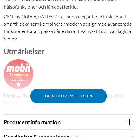
hälsofunktioner och lång batteritid.
CMF by Nothing Watch Pro 2 är en elegant och funktionell
smartklocka som kombinerar modern design med avancerade
funktioner för att passa både din aktiva livsstil och vardagliga
behov.
Utmärkelser
Mobil.se: "Nothing CMF Watch Pro 2 – billig och riktigt lyckad
LÄS MER OM PRODUKTEN
klocka."
Producentinformation
CMF Watch Pro 2
CMF by Nothing Watch Pro 2 utmärker sig med sin 1,32-tums
Kundbetyg & recensioner