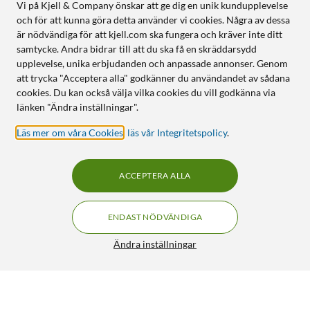
Vi på Kjell & Company önskar att ge dig en unik kundupplevelse
och för att kunna göra detta använder vi cookies. Några av dessa
är nödvändiga för att kjell.com ska fungera och kräver inte ditt
samtycke. Andra bidrar till att du ska få en skräddarsydd
upplevelse, unika erbjudanden och anpassade annonser. Genom
att trycka "Acceptera alla" godkänner du användandet av sådana
cookies. Du kan också välja vilka cookies du vill godkänna via
länken "Ändra inställningar".
Läs mer om våra Cookies
,
läs vår Integritetspolicy
.
ACCEPTERA ALLA
ENDAST NÖDVÄNDIGA
Ändra inställningar
Nothing Cmf Watch Pro 2 Dark Grey
FRI FRAKT
4/5
990:-