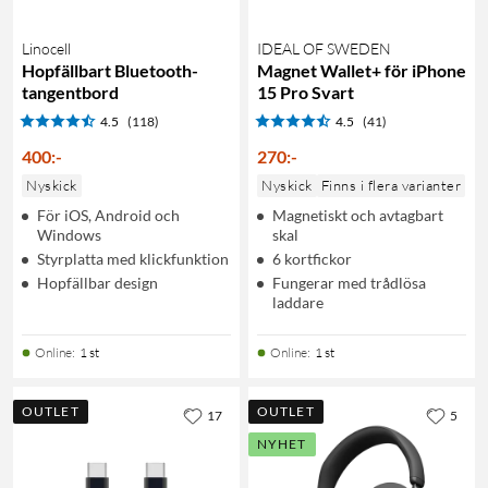
Linocell
IDEAL OF SWEDEN
Hopfällbart Bluetooth-
Magnet Wallet+ för iPhone
tangentbord
15 Pro Svart
4.5
(118)
4.5
(41)
400
:
-
270
:
-
Nyskick
Nyskick
Finns i flera varianter
För iOS, Android och
Magnetiskt och avtagbart
Windows
skal
Styrplatta med klickfunktion
6 kortfickor
Hopfällbar design
Fungerar med trådlösa
laddare
Online
:
1 st
Online
:
1 st
OUTLET
OUTLET
17
5
NYHET