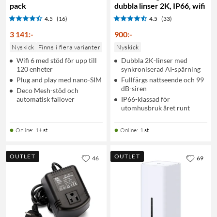
pack
dubbla linser 2K, IP66, wifi
4.5
(16)
4.5
(33)
3 141
:
-
900
:
-
Nyskick
Finns i flera varianter
Nyskick
Wifi 6 med stöd för upp till
Dubbla 2K-linser med
120 enheter
synkroniserad AI-spårning
Plug and play med nano-SIM
Fullfärgs nattseende och 99
dB-siren
Deco Mesh-stöd och
automatisk failover
IP66-klassad för
utomhusbruk året runt
Online
:
1+ st
Online
:
1 st
OUTLET
OUTLET
46
69