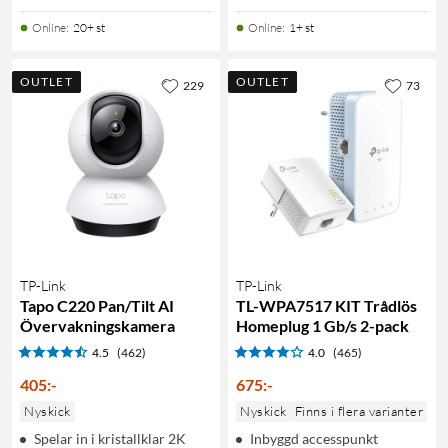
Online
:
20+ st
Online
:
1+ st
OUTLET
OUTLET
229
73
TP-Link
TP-Link
Tapo C220 Pan/Tilt AI
TL-WPA7517 KIT Trådlös
Övervakningskamera
Homeplug 1 Gb/s 2-pack
4.5
(462)
4.0
(465)
405
:
-
675
:
-
Nyskick
Nyskick
Finns i flera varianter
Spelar in i kristallklar 2K
Inbyggd accesspunkt