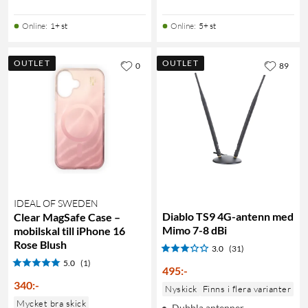
Online
:
1+ st
Online
:
5+ st
OUTLET
OUTLET
0
89
IDEAL OF SWEDEN
Diablo TS9 4G-antenn med
Clear MagSafe Case –
Mimo 7-8 dBi
mobilskal till iPhone 16
Rose Blush
3.0
(31)
5.0
(1)
495
:
-
340
:
-
Nyskick
Finns i flera varianter
Mycket bra skick
Dubbla antenner