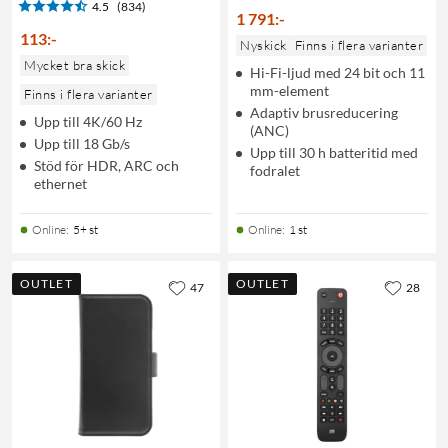
4.5
(834)
1 791
:
-
113
:
-
Nyskick
Finns i flera varianter
Mycket bra skick
Hi-Fi-ljud med 24 bit och 11
mm-element
Finns i flera varianter
Adaptiv brusreducering
Upp till 4K/60 Hz
(ANC)
Upp till 18 Gb/s
Upp till 30 h batteritid med
Stöd för HDR, ARC och
fodralet
ethernet
Online
:
5+ st
Online
:
1 st
OUTLET
OUTLET
47
28