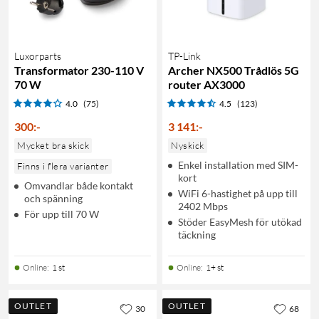
Luxorparts
TP-Link
Transformator 230-110 V
Archer NX500 Trådlös 5G
70 W
router AX3000
4.0
(75)
4.5
(123)
300
:
-
3 141
:
-
Mycket bra skick
Nyskick
Enkel installation med SIM-
Finns i flera varianter
kort
Omvandlar både kontakt
WiFi 6-hastighet på upp till
och spänning
2402 Mbps
För upp till 70 W
Stöder EasyMesh för utökad
täckning
Online
:
1 st
Online
:
1+ st
OUTLET
OUTLET
30
68