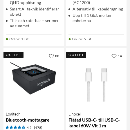
QHD-upplösning
(AC1200)
Smart AI-teknik identifierar
Alternativ till kabeldragning
objekt
Upp till 1 Gb/s mellan
Tilt- och roterbar – ser mer
enheterna
av rummet
Online
:
1+ st
Online
:
5+ st
OUTLET
OUTLET
88
14
Logitech
Linocell
Bluetooth-mottagare
Flätad USB-C- till USB-C-
kabel 60W Vit 1 m
4.5
(478)