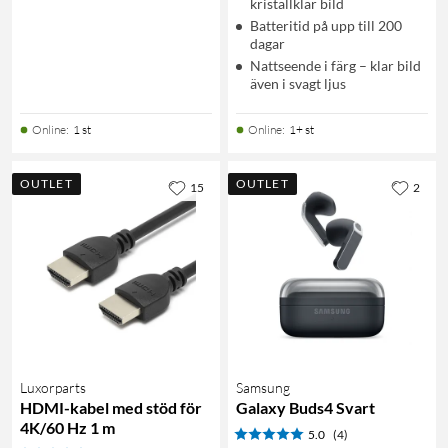
kristallklar bild
Batteritid på upp till 200
dagar
Nattseende i färg – klar bild
även i svagt ljus
Online
:
1 st
Online
:
1+ st
OUTLET
OUTLET
15
2
Luxorparts
Samsung
HDMI-kabel med stöd för
Galaxy Buds4 Svart
4K/60 Hz 1 m
5.0
(4)