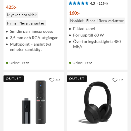
4.5
(1294)
425
:
-
160
:
-
Mycket bra skick
Nyskick
Finns i flera varianter
Finns i flera varianter
Flätad kabel
Smidig parningsprocess
För upp till 60 W
3,5 mm och RCA-utgångar
Överföringshastighet: 480
Multipoint – anslut två
Mb/s
enheter samtidigt
Online
:
1+ st
Online
:
1+ st
OUTLET
OUTLET
40
19