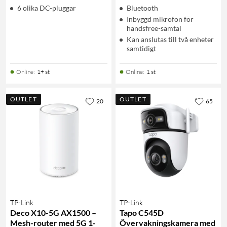
6 olika DC-pluggar
Bluetooth
Inbyggd mikrofon för
handsfree-samtal
Kan anslutas till två enheter
samtidigt
Online
:
1+ st
Online
:
1 st
OUTLET
OUTLET
20
65
TP-Link
TP-Link
Deco X10-5G AX1500 –
Tapo C545D
Mesh-router med 5G 1-
Övervakningskamera med