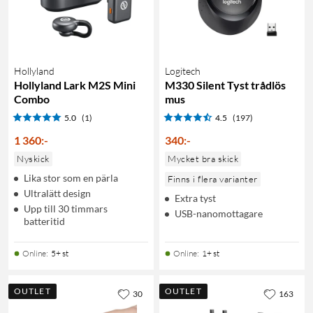
Hollyland
Logitech
Hollyland Lark M2S Mini
M330 Silent Tyst trådlös
Combo
mus
5.0
(1)
4.5
(197)
1 360
:
-
340
:
-
Nyskick
Mycket bra skick
Lika stor som en pärla
Finns i flera varianter
Ultralätt design
Extra tyst
Upp till 30 timmars
USB-nanomottagare
batteritid
Online
:
5+ st
Online
:
1+ st
OUTLET
OUTLET
30
163