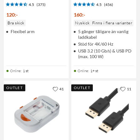
4.5
(375)
4.5
(456)
120
:
-
160
:
-
Bra skick
Nyskick
Finns i flera varianter
Flexibel arm
5 gånger tåligare än vanlig
laddkabel
Stöd för 4K/60 Hz
USB 3.2 (10 Gb/s) & USB PD
(max. 100 W)
Online
:
1 st
Online
:
1+ st
OUTLET
OUTLET
41
11