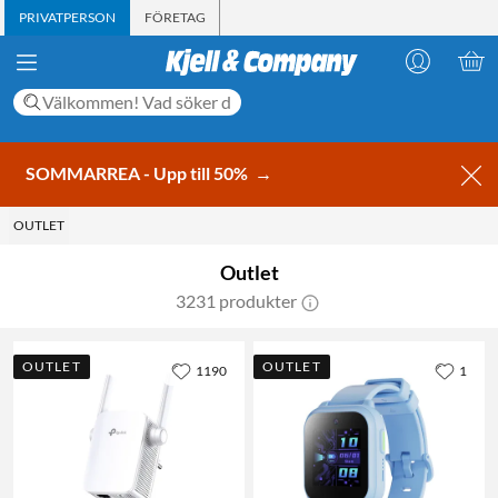
PRIVATPERSON
FÖRETAG
SOMMARREA - Upp till 50%
→
OUTLET
Outlet
3231 produkter
OUTLET
OUTLET
1190
1