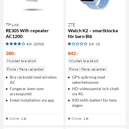
TP-Link
ZTE
RE305 Wifi-repeater
Watch K2 – smartklocka
AC1200
för barn Blå
4.0
(2552)
1.0
(1)
280
:
-
842
:
-
Mycket bra skick
Mycket bra skick
Finns i flera varianter
Finns i flera varianter
Bra räckvidd med wireless
GPS-spårning med
AC
säkerhetszoner
Fungerar även som
HD-videosamtal och chatt
accesspunkt
via 4G
Enkel installation via app
830 mAh-batteri för hela
dagen
Online
:
1 st
Online
:
1 st