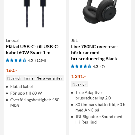
Linocell
JBL
Flätad USB-C- till USB-C-
Live 780NC over-ear-
kabel 60W Svart 1 m
hörlurar med
brusreducering Black
4.5
(1294)
4.5
(7)
160
:
-
1 341
:
-
Nyskick
Finns i flera varianter
Nyskick
Flätad kabel
True Adaptive
För upp till 60 W
brusreducering 2.0
Överföringshastighet: 480
80 timmars batteritid, 50 h
Mb/s
med ANC på
JBL Signature Sound med
Hi-Res-ljud