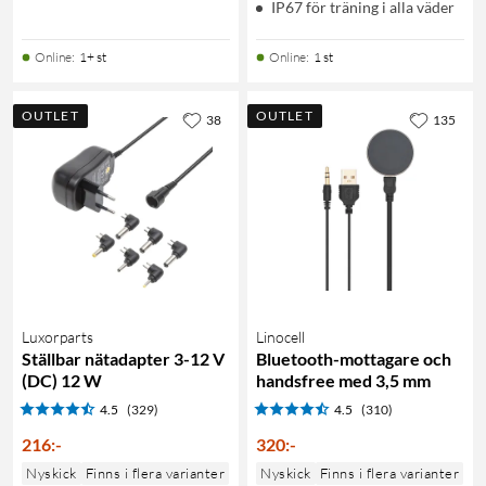
IP67 för träning i alla väder
Online
:
1+ st
Online
:
1 st
OUTLET
OUTLET
38
135
Luxorparts
Linocell
Ställbar nätadapter 3-12 V
Bluetooth-mottagare och
(DC) 12 W
handsfree med 3,5 mm
4.5
(329)
4.5
(310)
216
:
-
320
:
-
Nyskick
Finns i flera varianter
Nyskick
Finns i flera varianter