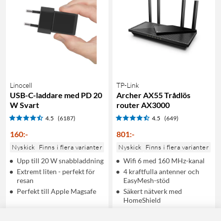
Linocell
TP-Link
USB-C-laddare med PD 20
Archer AX55 Trådlös
W Svart
router AX3000
4.5
(6187)
4.5
(649)
160
:
-
801
:
-
Nyskick
Finns i flera varianter
Nyskick
Finns i flera varianter
Upp till 20 W snabbladdning
Wifi 6 med 160 MHz-kanal
Extremt liten - perfekt för
4 kraftfulla antenner och
resan
EasyMesh-stöd
Perfekt till Apple Magsafe
Säkert nätverk med
HomeShield