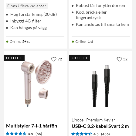
Robust lås för ytterdörren
Finns i flera varianter
Kod, bricka eller
Hög förstärkning (20 dB)
fingeravtryck
Inbyggt 4G-filter
Kan anslutas till smarta hem
Kan hängas på vägg
Online
:
5+ st
Online
:
1 st
OUTLET
OUTLET
72
52
Linocell Premium Kevlar
Multistyler 7-i-1 hårfön
USB-C 3.2-kabel Svart 2 m
4.5
(56)
4.5
(456)