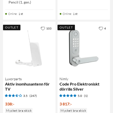
Pencil (1. gen.)
Online
:
1 st
Online
:
1 st
OUTLET
OUTLET
103
4
Luxorparts
Nimly
Aktiv inomhusantenn för
Code Pro Elektroniskt
TV
dörrlås Silver
3.5
(247)
5.0
(1)
338
:
-
3 817
:
-
Mycket bra skick
Mycket bra skick