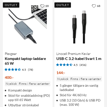
OUTLET
OUTLET
18
68
Plexgear
Linocell Premium Kevlar
Kompakt laptop-laddare
USB-C 3.2-kabel Svart 1 m
65 W
4.5
(456)
4.5
(78)
144
:
-
400
:
-
Nyskick
Finns i flera varianter
Nyskick
Finns i flera varianter
5 gånger tåligare än vanlig
laddkabel
Kompakt design
Stöd för 4K/60 Hz
Stöd för snabbladdning (PD)
upp till 65 Watt
USB 3.2 (10 Gb/s) & USB PD
(max. 100 W)
Utbytbar strömkabel