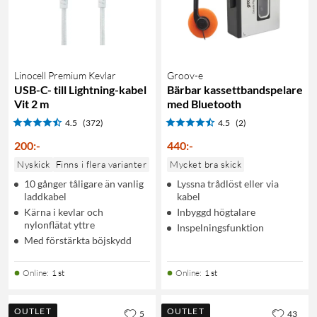
Linocell Premium Kevlar
Groov-e
USB-C- till Lightning-kabel
Bärbar kassettbandspelare
Vit 2 m
med Bluetooth
4.5
(372)
4.5
(2)
200
:
-
440
:
-
Nyskick
Finns i flera varianter
Mycket bra skick
10 gånger tåligare än vanlig
Lyssna trådlöst eller via
laddkabel
kabel
Kärna i kevlar och
Inbyggd högtalare
nylonflätat yttre
Inspelningsfunktion
Med förstärkta böjskydd
Online
:
1 st
Online
:
1 st
OUTLET
OUTLET
5
43