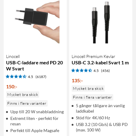
Linocell
Linocell Premium Kevlar
USB-C-laddare med PD 20
USB-C 3.2-kabel Svart 1 m
W Svart
4.5
(456)
4.5
(6187)
135
:
-
150
:
-
Mycket bra skick
Mycket bra skick
Finns i flera varianter
Finns i flera varianter
5 gånger tåligare än vanlig
laddkabel
Upp till 20 W snabbladdning
Stöd för 4K/60 Hz
Extremt liten - perfekt för
resan
USB 3.2 (10 Gb/s) & USB PD
(max. 100 W)
Perfekt till Apple Magsafe