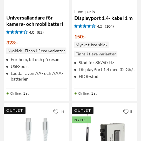
Luxorparts
Universalladdare för
Displayport 1.4- kabel 1 m
kamera- och mobilbatteri
4.5
(104)
4.0
(82)
150
:
-
323
:
-
Mycket bra skick
Nyskick
Finns i flera varianter
Finns i flera varianter
För hem, bil och på resan
Stöd för 8K/60 Hz
USB-port
DisplayPort 1.4 med 32 Gb/s
Laddar även AA- och AAA-
HDR-stöd
batterier
Online
:
1 st
Online
:
1 st
OUTLET
OUTLET
11
5
NYHET