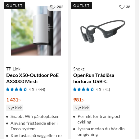
OUTLET
OUTLET
202
38
TP-Link
Shokz
Deco X50-Outdoor PoE
OpenRun Trådlösa
AX3000 Mesh
hörlurar USB-C
4.5
(444)
4.5
(41)
1 431
:
-
981
:
-
Nyskick
Nyskick
Snabbt Wifi på uteplatsen
Perfekt för träning och
cykling
Använd fristående eller i
Deco-system
Lyssna medan du hör din
omgivning
Kan fästas på vägg eller rör