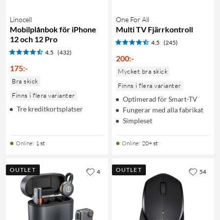
Linocell
One For All
Mobilplånbok för iPhone
Multi TV Fjärrkontroll
12 och 12 Pro
4.5
(245)
4.5
(432)
200
:
-
175
:
-
Mycket bra skick
Bra skick
Finns i flera varianter
Finns i flera varianter
Optimerad för Smart-TV
Tre kreditkortsplatser
Fungerar med alla fabrikat
Simpleset
Online
:
1 st
Online
:
20+ st
OUTLET
OUTLET
4
54