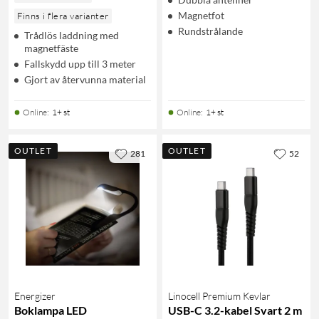
Magnetfot
Finns i flera varianter
Rundstrålande
Trådlös laddning med
magnetfäste
Fallskydd upp till 3 meter
Gjort av återvunna material
Online
:
1+ st
Online
:
1+ st
OUTLET
OUTLET
281
52
Energizer
Linocell Premium Kevlar
Boklampa LED
USB-C 3.2-kabel Svart 2 m