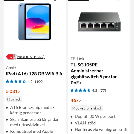
(PRODUKTBLAD)
TP-Link
TL-SG105PE
Apple
Administrerbar
iPad (A16) 128 GB Wifi Blå
gigabitswitch 5 portar
4.5
(100)
PoE+
5 031
:
-
4.5
(77)
Nyskick
467
:
-
A16 Bionic-chip med 5-
Mycket bra skick
kärnig processor
Upp till 30 W per port
Skärmkamera på långsidan
VLAN-stöd
med ultravidvinkel
Hanteras via webbgränssnitt
Kompatibel med Apple