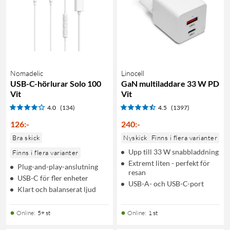
Nomadelic
Linocell
USB-C-hörlurar Solo 100
GaN multiladdare 33 W PD
Vit
Vit
4.0
(134)
4.5
(1397)
126
:
-
240
:
-
Bra skick
Nyskick
Finns i flera varianter
Upp till 33 W snabbladdning
Finns i flera varianter
Extremt liten - perfekt för
Plug-and-play-anslutning
resan
USB-C för fler enheter
USB-A- och USB-C-port
Klart och balanserat ljud
Online
:
5+ st
Online
:
1 st