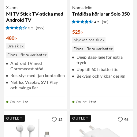
Xiaomi
Nomadelic
Mi TV Stick TV-sticka med
Trådlösa hörlurar Solo 350
Android TV
4.5
(18)
3.5
(329)
525
:
-
480
:
-
Mycket bra skick
Bra skick
Finns i flera varianter
Finns i flera varianter
Deep Bass-läge för extra
tryck
Android TV med
Chromecast-stöd
Upp till 60 h batteritid
Röststyr med fjärrkontrollen
Bekväm och vikbar design
Netflix, Viaplay, SVT Play
och många fler
Online
:
1 st
Online
:
1+ st
OUTLET
OUTLET
12
96