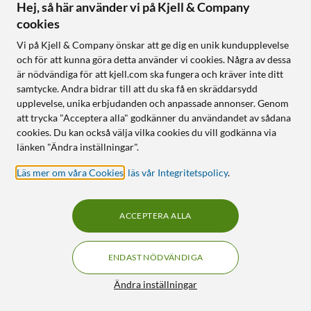
Online
:
20+ st
Online
:
1+ st
Hej, så här använder vi på Kjell & Company
cookies
OUTLET
OUTLET
7
125
Vi på Kjell & Company önskar att ge dig en unik kundupplevelse
och för att kunna göra detta använder vi cookies. Några av dessa
är nödvändiga för att kjell.com ska fungera och kräver inte ditt
samtycke. Andra bidrar till att du ska få en skräddarsydd
upplevelse, unika erbjudanden och anpassade annonser. Genom
att trycka "Acceptera alla" godkänner du användandet av sådana
cookies. Du kan också välja vilka cookies du vill godkänna via
länken "Ändra inställningar".
Läs mer om våra Cookies
,
läs vår Integritetspolicy
.
STRONG
Linocell
Fjärrkontroll till Google
USB-C-kabel 2.0 Vit 2 m
TV-mediaspelare
4.5
(3380)
ACCEPTERA ALLA
4.0
(25)
135
:
-
230
:
-
Mycket bra skick
ENDAST NÖDVÄNDIGA
Nyskick
Finns i flera varianter
Filter
Ändra inställningar
Bluetooth – kräver ingen fri
Laddkabel för mobil och
sikt
surfplatta