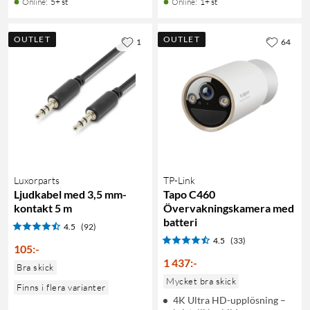
Online
:
5+ st
Online
:
1+ st
OUTLET
OUTLET
1
64
Luxorparts
TP-Link
Ljudkabel med 3,5 mm-
Tapo C460
kontakt 5 m
Övervakningskamera med
batteri
4.5
(92)
4.5
(33)
105
:
-
1 437
:
-
Bra skick
Mycket bra skick
Finns i flera varianter
4K Ultra HD-upplösning –