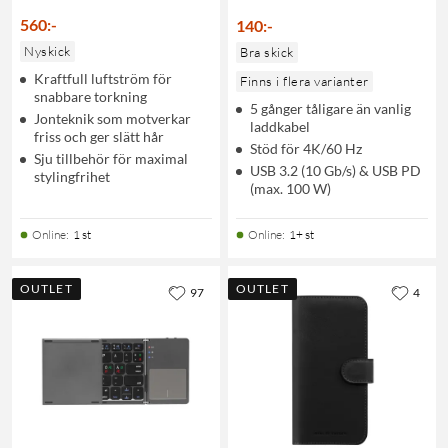
560
:
-
140
:
-
Nyskick
Bra skick
Kraftfull luftström för
Finns i flera varianter
snabbare torkning
5 gånger tåligare än vanlig
Jonteknik som motverkar
laddkabel
friss och ger slätt hår
Stöd för 4K/60 Hz
Sju tillbehör för maximal
USB 3.2 (10 Gb/s) & USB PD
stylingfrihet
(max. 100 W)
Online
:
1 st
Online
:
1+ st
OUTLET
OUTLET
97
4