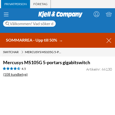
PRIVATPERSON
FÖRETAG
SOMMARREA - Upp till 50%
→
SWITCHAR
MERCUSYS MS105G 5-PORTARS GIGABITSWITCH
Mercusys MS105G 5-portars gigabitswitch
4.5
Artikelnr: 66130
(108 kundbetyg)