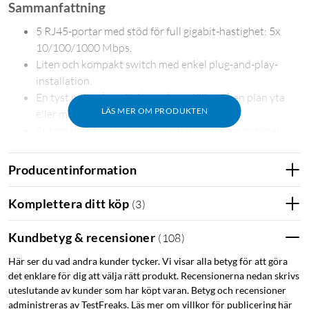
Sammanfattning
5 RJ45-portar med stöd för full gigabit-hastighet: 5x
10/100/1000 Mbps.
Liten och kompakt switch med enkel plug-and-play-
installation.
En tyst nätverksswitch som kan ställas på en plan yta
LÄS MER OM PRODUKTEN
eller monteras på väggen.
Automatisk förhandling och MDI/MDIX för optimal
hastighet och anpassning till anslutna enheter.
Energieffektiv teknik minskar strömförbrukningen utan
Producentinformation
att kompromissa med prestandan.
Komplettera ditt köp
(
3
)
Hanterar bandbreddskrävande uppgifter
Mercusys MS105G erbjuder blixtsnabba
Kundbetyg & recensioner
(
108
)
överföringshastigheter med sina fem 10/100/1000 Mbps-
Här ser du vad andra kunder tycker. Vi visar alla betyg för att göra
portar, vilket gör den idealisk för att hantera
det enklare för dig att välja rätt produkt. Recensionerna nedan skrivs
bandbreddskrävande uppgifter. Perfekt för stora
uteslutande av kunder som har köpt varan. Betyg och recensioner
filöverföringar, anslutning av stationära datorer och NAS-
administreras av TestFreaks. Läs mer om villkor för publicering här