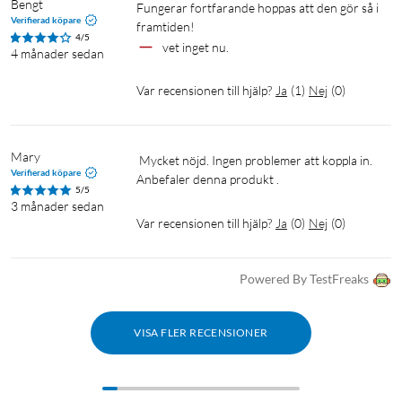
Avancerade funktioner:
Bengt
Fungerar fortfarande hoppas att den gör så i 
- Automatisk förhandling
Verifierad köpare
framtiden! 
4/5
- Automatisk MDI/MDIX
vet inget nu.
4 månader sedan
Installation: Skrivbord, väggmontering
Var recensionen till hjälp?
Ja
(
1
)
Nej
(
0
)
I förpackningen
5-portars gigabitswitch (MS105G)
Mary
Strömadapter
 Mycket nöjd. Ingen problemer att koppla in. 
Verifierad köpare
Installationsguide
Anbefaler denna produkt .
5/5
3 månader sedan
Var recensionen till hjälp?
Ja
(
0
)
Nej
(
0
)
Nätverksswitch
Switch för nätverk
Trådbundet nätverk
Gigabit
Switch för gigabit
Powered By TestFreaks
VISA FLER RECENSIONER