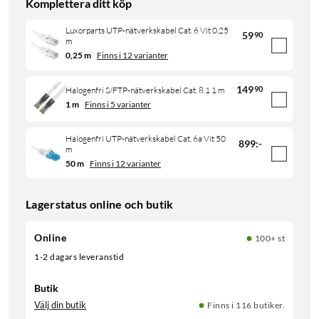
Komplettera ditt köp
Luxorparts UTP-nätverkskabel Cat. 6 Vit 0,25
59
90
m
0,25 m
Finns i 12 varianter
149
90
Halogenfri S/FTP-nätverkskabel Cat. 8.1 1 m
1 m
Finns i 5 varianter
Halogenfri UTP-nätverkskabel Cat. 6a Vit 50
899
:
-
m
50 m
Finns i 12 varianter
Lagerstatus online och butik
Online
100+ st
1-2 dagars leveranstid
Butik
Välj din butik
Finns i 116 butiker.