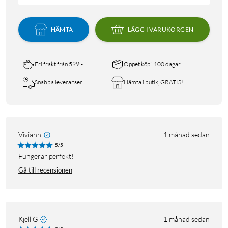
HÄMTA
LÄGG I VARUKORGEN
Fri frakt från 599:-
Öppet köp i 100 dagar
Snabba leveranser
Hämta i butik, GRATIS!
Viviann
1 månad sedan
5/5
Fungerar perfekt!
Gå till recensionen
Kjell G
1 månad sedan