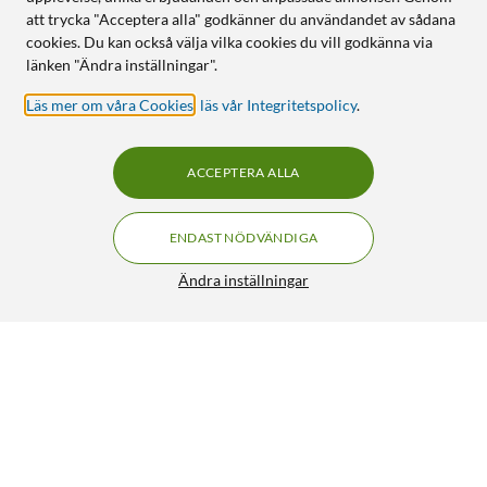
att trycka "Acceptera alla" godkänner du användandet av sådana
cookies. Du kan också välja vilka cookies du vill godkänna via
länken "Ändra inställningar".
Läs mer om våra Cookies
,
läs vår Integritetspolicy
.
ACCEPTERA ALLA
ENDAST NÖDVÄNDIGA
Ändra inställningar
Mercusys MS105G 5-portars gigabitswitch
299:-
4.5/5
HÄMTA
LÄGG I VARUKORGEN