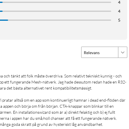
4
4
iskt ansluter till de optimala kanalerna så att du alltid får
5
g-teknik förbättrar anslutningen mellan varje nod, vilket ger
FDMA- och BSS Coloring-teknik för att kunna hantera fler
Relevans
till 128 enheter till ditt smarta hem utan att behöva oroa dig för
tta upp ett fungerande Mesh-nätverk. Jag hade dessutom redan hade en R32-
a det bästa alternativet rent kompatibilitetsmässigt. 

ätverkskabel för tillförlitlig fast anslutning som ger störnings-
 pratar alltså om en app som kontinuerligt hamnar i dead end-flöden där 
a appen och börja om från början. CTA-knappar som blinkar till en 
en. En installationswizard som är a) direkt felaktig och b) ej fullt 
erna i appen har du små/noll chanser att få ett fungerande nätverk.

 till att dina enheter automatiskt ansluts till den starkaste
ånga goda skratt på grund av hysteriskt låg användbarhet. 

 utan att behöva oroa dig för avbrott.