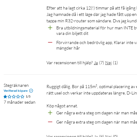
Efter att ha lagt cirka 12(!) timmar på att få igång
Lätt att utöka täckningen
Jag hamnade då i ett läge där jag hade fått upp en
tappa min R32-router som sändare. Dvs jag kunde l
Från lägenheter till flervåningshus, från källare till uteplatse
Bra utbildningsmaterial för hur man INTE 
nätverkstäckning, vilket ger sömlös och snabb och avbrottsfri in
vara din biljett dit
storlekar.
Förvirrande och bedrövlig app, Klarar inte vad
mängder hår
Skyddar din integritet och säkerhet så att du kan kä
Var recensionen till hjälp?
Ja
(
7
)
Nej
(
1
)
Inkluderar WPA3, den senaste avancerade Wi-Fi säkerhetsstanda
mot externa hot. WPA3 innehåller också ett nytt protokoll för a
attacker.
Stegräknaren
Ruggigt dålig. Bor på 115m², optimal placering av enheterna. Tappar anslutningen och måste startas om regelbundet. Appen 
Verifierad köpare
rätt usel och verkar inte uppdateras längre, D-Lin
Det är du som bestämmer
1/5
7 månader sedan
Skapa ett familjevänligt internet genom att ta kontroll över ditt
Köp något annat.
onlineanvändningen så att du får färre klagomål och bättre regle
Ger några extra steg om dagen när man mås
Ger några extra steg om dagen när man mås
Hantera ditt Wi-Fi med ett tryck
Var recensionen till hjälp?
Ja
(
8
)
Nej
(
0
)