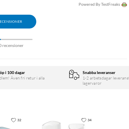
Powered By TestFreaks
RECENSIONER
0 recensioner
öp i 100 dagar
Snabba leveranser
em! Även fri retur i alla
1-2 arbetsdagar leverans
lagervaror
32
34