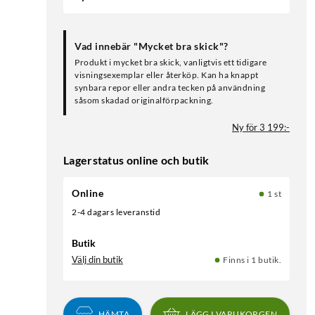
Vad innebär "Mycket bra skick"?
Produkt i mycket bra skick, vanligtvis ett tidigare
visningsexemplar eller återköp. Kan ha knappt
synbara repor eller andra tecken på användning
såsom skadad originalförpackning.
Ny för 3 199:-
Lagerstatus online och butik
Online
1 st
2-4 dagars leveranstid
Butik
Välj din butik
Finns i 1 butik.
HÄMTA
LÄGG I VARUKORGEN