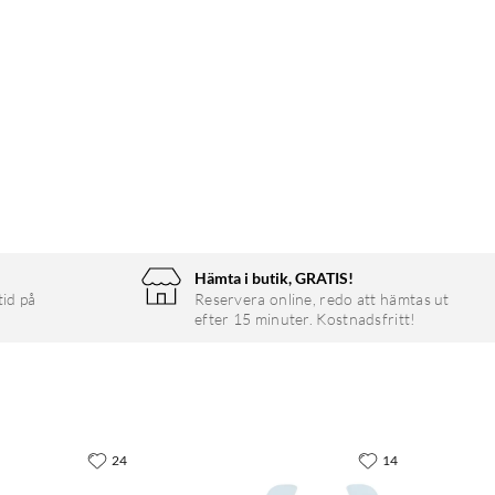
Hämta i butik, GRATIS!
tid på
Reservera online, redo att hämtas ut
efter 15 minuter. Kostnadsfritt!
24
14