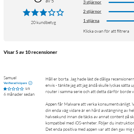
av 5
3 stjärnor
Ett meshnätverk du kan lita på
2 stjärnor
Upptäck fördelarna med ett AI-optimerat meshnätverk som automat
1 stjärna
den bästa möjliga internetupplevelsen. Unik AI-stödd Beamformin
20
kundbetyg
tillförlitlig mesh-Wi-Fi i hela hemmet.
Klicka ovan för att filtrera
Mycket höga hastigheter och effektivitet
Visar 5 av 10 recensioner
Öka nätverkskapaciteten upp till fyra gånger med MU-MIMO-, O
enheter i nätverket med ökad effektivitet. Nu kan du ansluta upp 
nätverket.
Samuel
Håll er borta. Jag hade läst de dåliga recensionerna och tänkt att folk måste överdriva. Som relativt tekniskt kunnig - och 
Koppla in en nätverkskabel för Gigabit-anslutning
Verifierad köpare
envis - tänkte jag att jag ändå skulle lyckas sä
1/5
router i samma serie och att detta därför borde var
Med två inbyggda Gigabit LAN-portar per nod kan du använda en n
6 månader sedan
och avbrottsfritt internet.
Appen får Malware att verka konsumentvänligt. Vi
din enda väg vidare är en hård avstängning av hel
Håll dig uppkopplad när du rör dig från rum till rum
halvsekund innan de täcks av annat content på skärm
kompatibel med iOS-enheter. Följer du instruktion
Vår Smart Roaming-teknik skapar ett enda sömlöst nätverk som ser
Det enda positiva med appen var att den gav mig m
signalen. Du har alltid bästa möjliga uppkoppling när du rör dig,