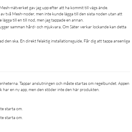
 Mesh-nätverket gav jag upp efter att ha kommit till vägs ände. 

 av två Mesh-noder, men inte kunde lägga till den sista noden utan att 
ägga till en till nod, men jag tappade en annan. 
r – med extra EAGLE PRO AI M32-enheter får du bättre
bygger samman hård- och mjukvara, Om Säter verkar lockande kan detta 
ternetuppkoppling även på svåråtkomliga ställen i hus av alla
 den ska, En direkt felaktig installationsguide, Får dig att tappa ansenliga 
nna dig lugn
rden som krypterar din trafik och skyddar ditt trådlösa nätverk
tt verifiera och säkra enhetsanslutningarna och nätverket mot
k har en ny app, men den stöder inte den här produkten.

 nätverk. Sätt tydliga gränser och schemalägg
r.
te starta om.
te starta om.