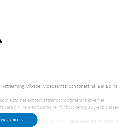
ck
K-streaming, VR-spel, videosamtal och för att hålla alla dina
ns som automatiskt förbättrar och optimerar nätverket.
att vara online med funktioner för blockering av webbplatser,
M PRODUKTEN
QAM, BSS-färgning och MU-MIMO garanterar att du alltid får