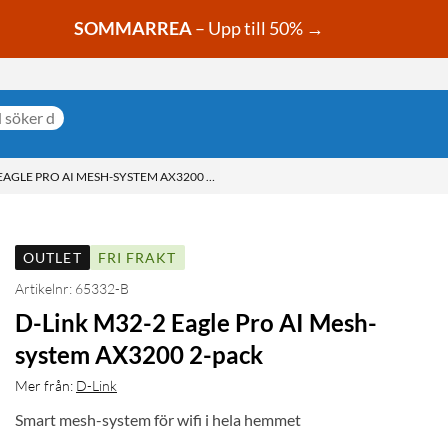
SOMMARREA
– Upp till 50% →
 EAGLE PRO AI MESH-SYSTEM AX3200 2-PACK
OUTLET
FRI FRAKT
Artikelnr: 65332-B
D-Link M32-2 Eagle Pro AI Mesh-
system AX3200 2-pack
Mer från:
D-Link
Smart mesh-system för wifi i hela hemmet