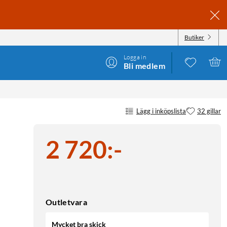
Butiker
Logga in
Bli medlem
Lägg i inköpslista
32 gillar
2 720
:
-
Outletvara
Mycket bra skick