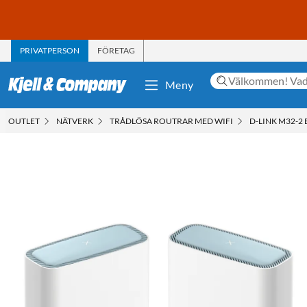
PRIVATPERSON
FÖRETAG
Meny
OUTLET
NÄTVERK
TRÅDLÖSA ROUTRAR MED WIFI
D-LINK M32-2