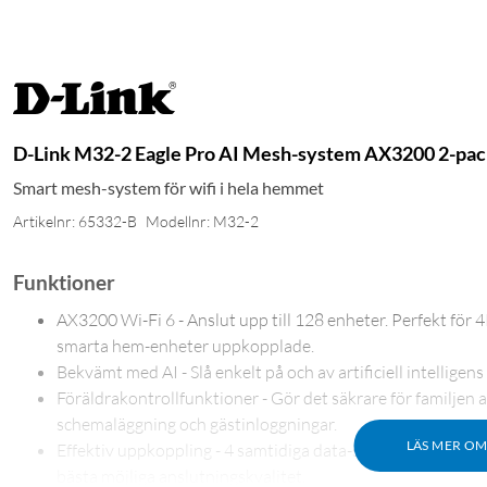
D-Link M32-2 Eagle Pro AI Mesh-system AX3200 2-pa
Smart mesh-system för wifi i hela hemmet
Artikelnr: 65332-B
Modellnr: M32-2
Funktioner
AX3200 Wi-Fi 6 - Anslut upp till 128 enheter. Perfekt för 4
smarta hem-enheter uppkopplade.
Bekvämt med AI - Slå enkelt på och av artificiell intellige
Föräldrakontrollfunktioner - Gör det säkrare för familjen 
schemaläggning och gästinloggningar.
LÄS MER O
Effektiv uppkoppling - 4 samtidiga data-strömmar, 1024 
bästa möjliga anslutningskvalitet.