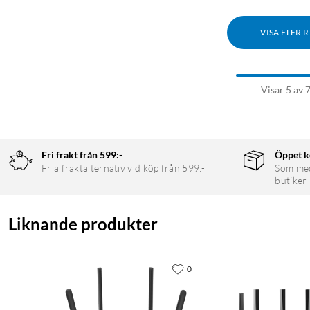
VISA FLER 
Visar 5 av 
Fri frakt från 599:-
Öppet k
Fria fraktalternativ vid köp från 599:-
Som medl
butiker
Liknande produkter
0