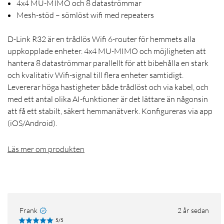
4x4 MU-MIMO och 8 dataströmmar
Mesh-stöd – sömlöst wifi med repeaters
D-Link R32 är en trådlös Wifi 6-router för hemmets alla
uppkopplade enheter. 4x4 MU-MIMO och möjligheten att
hantera 8 dataströmmar parallellt för att bibehålla en stark
och kvalitativ Wifi-signal till flera enheter samtidigt.
Levererar höga hastigheter både trådlöst och via kabel, och
med ett antal olika AI-funktioner är det lättare än någonsin
att få ett stabilt, säkert hemmanätverk. Konfigureras via app
(iOS/Android).
Läs mer om produkten
Frank
2 år sedan
5/5