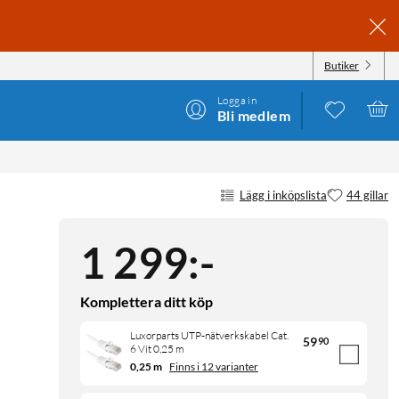
Butiker
Logga in
Bli medlem
Lägg i inköpslista
44 gillar
1 299
:
-
Komplettera ditt köp
Luxorparts UTP-nätverkskabel Cat.
59
90
6 Vit 0,25 m
0,25 m
Finns i 12 varianter