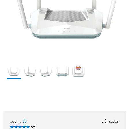
Juan J
2 år sedan
5/5