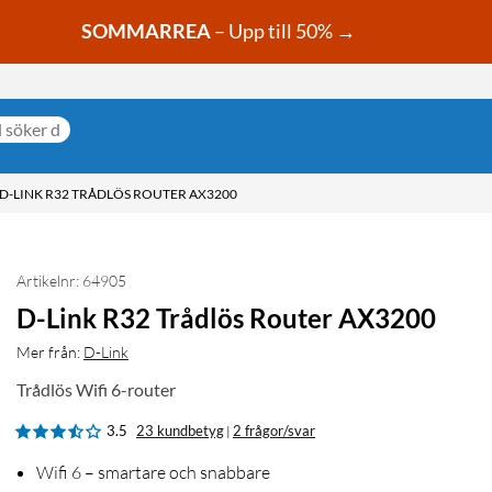
SOMMARREA
– Upp till 50% →
D-LINK R32 TRÅDLÖS ROUTER AX3200
Artikelnr: 64905
D-Link R32 Trådlös Router AX3200
Mer från:
D-Link
Trådlös Wifi 6-router
3.5
23 kundbetyg
2 frågor/svar
|
Wifi 6 – smartare och snabbare