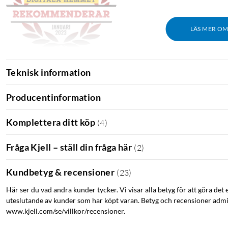
LÄS MER O
PC för alla: "Ska du bara ha stabil wifi hemma i lägenheten och inte v
Teknisk information
Producentinformation
Komplettera ditt köp
(
4
)
Fråga Kjell – ställ din fråga här
(
2
)
Kundbetyg & recensioner
(
23
)
Här ser du vad andra kunder tycker. Vi visar alla betyg för att göra det 
uteslutande av kunder som har köpt varan. Betyg och recensioner admin
www.kjell.com/se/villkor/recensioner.