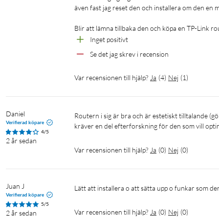
Mesh-stöd med Eagle Pro AI-enheter
även fast jag reset den och installera om den en m
Röstkontrollkompatibilitet med Google Assistant och Am
Blir att lämna tillbaka den och köpa en TP-Link rout
Kan dela ut separata gästnätverk över 2,4- eller 5 GHz-ban
Inget positivt
privata nätverksresurser
Se det jag skrev i recension
Var recensionen till hjälp?
Ja
(
4
)
Nej
(
1
)
Eagle Pro AI-funktioner
Wi-Fi Optimizer söker igenom och analyserar alla närliggande
Daniel
nät.
Routern i sig är bra och är estetiskt tilltalande (gör sig bra mot vit vägg). Däremot lämnar mjukvaran en del att önska och 
Verifierad köpare
kräver en del efterforskning för den som vill opt
Mesh Optimizer Gör samma sak men för alla anslutna mesh
4/5
Traffic Optimizer och AI -assistant hjälper alla till att göra 
2 år sedan
Var recensionen till hjälp?
Ja
(
0
)
Nej
(
0
)
Eagle Pro AI
Juan J
Verifierad köpare
5/5
Var recensionen till hjälp?
Ja
(
0
)
Nej
(
0
)
2 år sedan