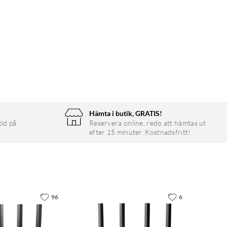
Hämta i butik, GRATIS!
tid på
Reservera online, redo att hämtas ut
efter 15 minuter. Kostnadsfritt!
96
6