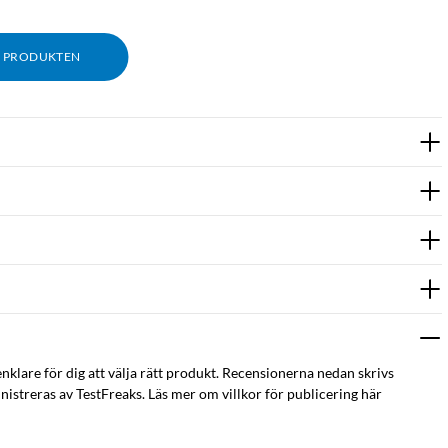
M PRODUKTEN
ill betala för mycket är D-Links nya router ett utmärkt val.”
enklare för dig att välja rätt produkt. Recensionerna nedan skrivs
istreras av TestFreaks. Läs mer om villkor för publicering här