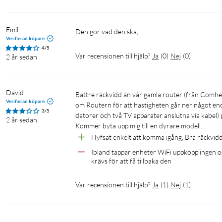
Emil
Den gör vad den ska,
Verifierad köpare
4/5
Var recensionen till hjälp?
Ja
(
0
)
Nej
(
0
)
2 år sedan
David
Bättre räckvidd än vår gamla router (från Comhem). Tyvärr måste man återansluta enheter lite då och då, samt även starta 
Verifierad köpare
om Routern för att hastigheten går ner något enor
3/5
datorer och två TV apparater anslutna via kabel) på 
2 år sedan
Kommer byta upp mig till en dyrare modell.
Hyfsat enkelt att komma igång, Bra räckvid
Ibland tappar enheter WiFi uppkopplingen o
krävs för att få tillbaka den
Var recensionen till hjälp?
Ja
(
1
)
Nej
(
1
)