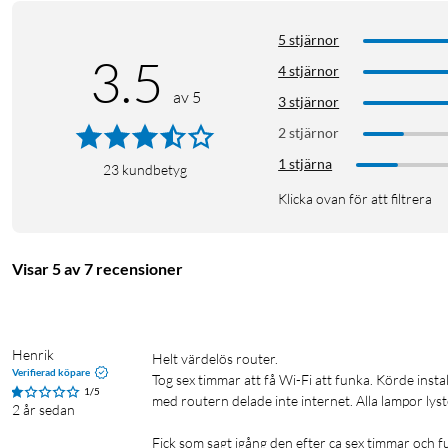
5 stjärnor
3.5
4 stjärnor
av 5
3 stjärnor
2 stjärnor
1 stjärna
23
kundbetyg
Klicka ovan för att filtrera
Visar 5 av 7 recensioner
Funktioner
4x dual band-antenner med stöd för MU-MIMO
Henrik
Helt värdelös router. 

Trådlösa hastigheter upp till 2402 Mb/s (5 GHz) och 800 
Verifierad köpare
Tog sex timmar att få Wi-Fi att funka. Körde instal
1x WAN-port (1 Gb/s)
1/5
med routern delade inte internet. Alla lampor lyst
2 år sedan
4x LAN-portar (1 Gb/s)
Stödjer WPA, WPA2 och WPA3 wifi-säkerhet
Fick som sagt igång den efter ca sex timmar och fun