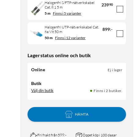
Halogenfri S/FTP-nätverkskabel
239
90
Cat. 8.1 5 m
5 m
Finns i 5 varianter
Halogenfri UTP-nätverkskabel Cat.
899
:
-
6a Vit 50 m
50 m
Finns i 12 varianter
Lagerstatus online och butik
Online
Ej i lager
Butik
Välj din butik
Finns i 2 butiker.
HÄMTA
Fri frakt från 599:-
Öppet köp i 100 dagar