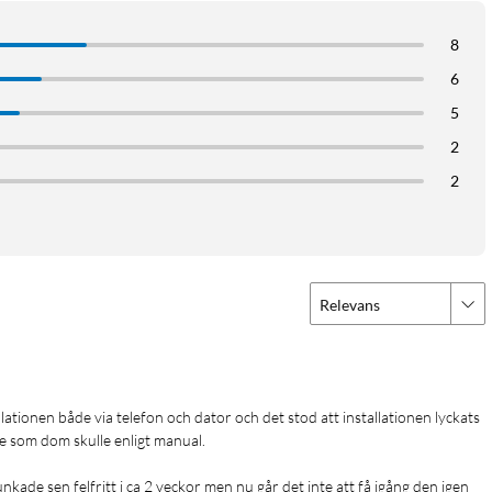
8
6
5
2
2
Relevans
Mb/s (2,4 GHz)
lationen både via telefon och dator och det stod att installationen lyckats 
e som dom skulle enligt manual. 

kade sen felfritt i ca 2 veckor men nu går det inte att få igång den igen 