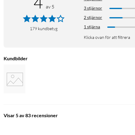
4
av 5
3 stjärnor
2 stjärnor
1 stjärna
179
kundbetyg
Klicka ovan för att filtrera
Kundbilder
Visar 5 av 83 recensioner