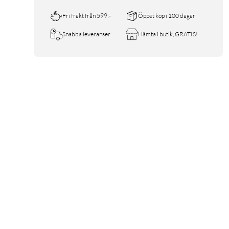
Fri frakt från 599:-
Öppet köp i 100 dagar
Snabba leveranser
Hämta i butik, GRATIS!