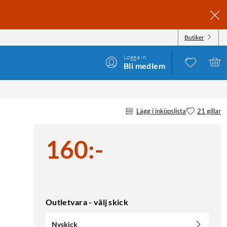
Butiker
Logga in
Bli medlem
 TRYCKKNAPP
Lägg i inköpslista
21 gillar
160
:
-
Outletvara - välj skick
Nyskick