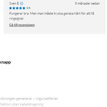
Sven E
5 månader sedan
5/5
Fungerar bra. Men man måste trycka ganska hårt för att få
ringsignal.
Gå till recensionen
kknapp
ckningen genererar – inga batterier.
llation utan kabeldragning.