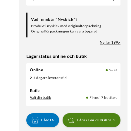
Vad innebär "Nyskick"?
Produkt i nyskick med originalförpackning.
Originalförpackningen kan vara öppnad.
Ny för 199:-
Lagerstatus online och butik
Online
5+ st
2-4 dagars leveranstid
Butik
Välj din butik
Finns i 7 butiker.
HÄMTA
LÄGG I VARUKORGEN