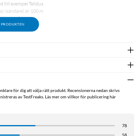
till exempel Telldus.
p (sändare) är 100 m.
ringer på.
M PRODUKTEN
tejp, manual
enklare för dig att välja rätt produkt. Recensionerna nedan skrivs
istreras av TestFreaks. Läs mer om villkor för publicering här
78
58