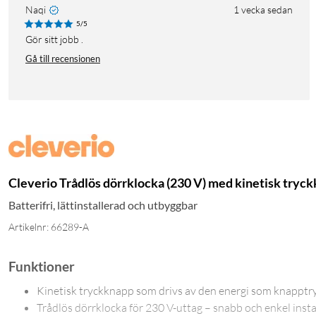
Naqi
1 vecka sedan
5/5
Gör sitt jobb .
Gå till recensionen
Cleverio Trådlös dörrklocka (230 V) med kinetisk tryc
Batterifri, lättinstallerad och utbyggbar
Artikelnr: 66289-A
Funktioner
Kinetisk tryckknapp som drivs av den energi som knapptry
Trådlös dörrklocka för 230 V-uttag – snabb och enkel insta