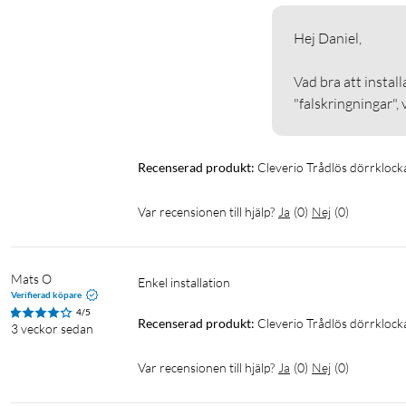
Hej Daniel, 

Vad bra att instal
"falskringningar", 
Recenserad produkt:
Cleverio Trådlös dörrklock
Var recensionen till hjälp?
Ja
(
0
)
Nej
(
0
)
Mats O
Enkel installation 
Verifierad köpare
4/5
Recenserad produkt:
Cleverio Trådlös dörrklock
3 veckor sedan
Var recensionen till hjälp?
Ja
(
0
)
Nej
(
0
)