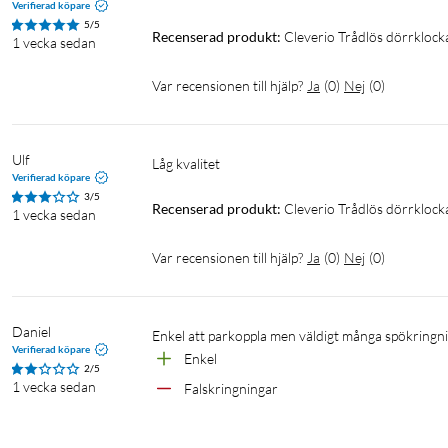
Verifierad köpare
5/5
Recenserad produkt:
Cleverio Trådlös dörrklock
1 vecka sedan
Var recensionen till hjälp?
Ja
(
0
)
Nej
(
0
)
Ulf
Låg kvalitet
Verifierad köpare
3/5
Recenserad produkt:
Cleverio Trådlös dörrklock
1 vecka sedan
Var recensionen till hjälp?
Ja
(
0
)
Nej
(
0
)
Daniel
Enkel att parkoppla men väldigt många spökringn
Verifierad köpare
Enkel
2/5
1 vecka sedan
Falskringningar