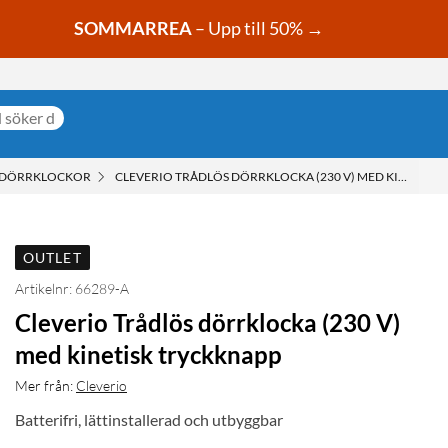
SOMMARREA
– Upp till 50% →
 DÖRRKLOCKOR
CLEVERIO TRÅDLÖS DÖRRKLOCKA (230 V) MED KINETISK
OUTLET
Artikelnr: 66289-A
Cleverio Trådlös dörrklocka (230 V)
med kinetisk tryckknapp
Mer från:
Cleverio
Batterifri, lättinstallerad och utbyggbar