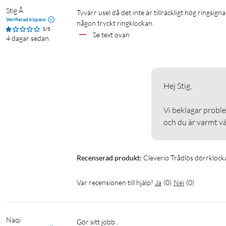
Stig Å
Tyvärr usel då det inte är tillräckligt hög ringsignal samt med c:a 3-4 minuters mellanrum så  kommer en kort signal utan att 
Verifierad köpare
någon tryckt ringklockan.
1/5
Se text ovan
4 dagar sedan
Hej Stig,

Vi beklagar proble
och du är varmt v
Recenserad produkt:
Cleverio Trådlös dörrklock
Var recensionen till hjälp?
Ja
(
0
)
Nej
(
0
)
Naqi
Gör sitt jobb .