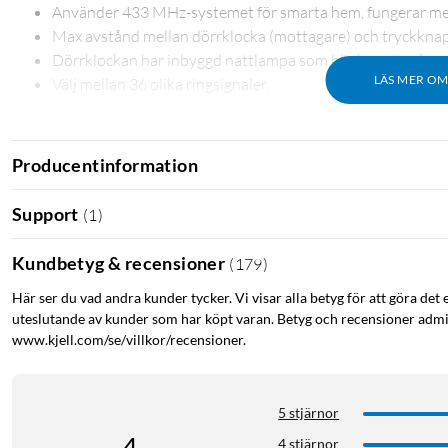
Använder 433 MHz-systemet för smarta hem, fungerar med 
Max avstånd mellan dörrklocka (mottagare) och tryckknap
Dörrklockan har inbyggd nattlampa som blinkar när någon 
LÄS MER O
Välj mellan 36 olika ringsignaler.
Specifikationer
Frekvens: 433 MHz
Producentinformation
Max avstånd mellan enheter: 100 m
Vädertålighet (tryckknapp): IP44
Support
(
1
)
Mått, tryckknapp: 90x40x26 mm
Mått, dörrklocka: 83x83x32 mm
Kundbetyg & recensioner
(
179
)
I förpackningen: 1x tryckknapp, 1x dörrklocka, dubbelhäftande 
Här ser du vad andra kunder tycker. Vi visar alla betyg för att göra det 
uteslutande av kunder som har köpt varan. Betyg och recensioner admin
www.kjell.com/se/villkor/recensioner.
5 stjärnor
4 stjärnor