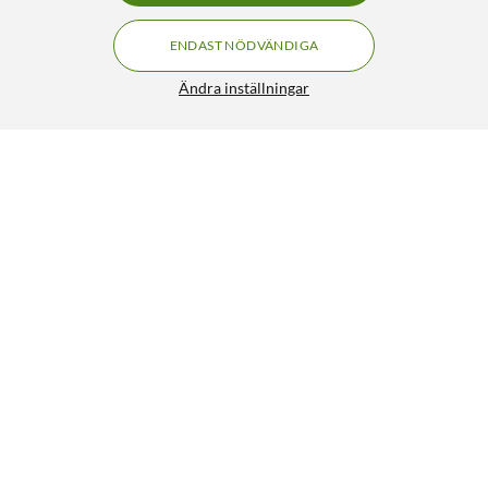
ENDAST NÖDVÄNDIGA
Ändra inställningar
Arlo Essential 3 2K PTZ – Övervakningskamera
FRI FRAKT
inomhus 2-pack
1 521:-
HÄMTA
LÄGG I VARUKORGEN
Liknande produkter