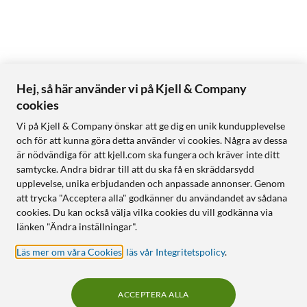
Molntjänster och abonnemang
1
Arlo Secure-plan
: krävs för AI-detektering och molnlagring
Molnlagring: enligt vald Arlo Secure-plan
Provperiod: kostnadsfri provperiod för nya kunder
Hej, så här använder vi på Kjell & Company
cookies
I förpackningen
Vi på Kjell & Company önskar att ge dig en unik kundupplevelse
och för att kunna göra detta använder vi cookies. Några av dessa
2 × Arlo 2K PTZ Indoor CAM-kameror
är nödvändiga för att kjell.com ska fungera och kräver inte ditt
2 × strömadaptrar med USB-kablar
samtycke. Andra bidrar till att du ska få en skräddarsydd
2 × monteringsfästen med skruvsats
upplevelse, unika erbjudanden och anpassade annonser. Genom
Snabbstartsguide
att trycka "Acceptera alla" godkänner du användandet av sådana
Säkerhetsdekal
cookies. Du kan också välja vilka cookies du vill godkänna via
länken "Ändra inställningar".
Läs mer om våra Cookies
,
läs vår Integritetspolicy
.
1
AI-funktioner och molnlagring kräver Arlo Secure-plan. En
kostnadsfri provperiod ingår för nya kunder.
ACCEPTERA ALLA