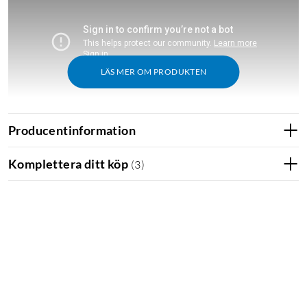
LÄS MER OM PRODUKTEN
Producentinformation
Kort om produkten
Komplettera ditt köp
(
3
)
360° panorering och 180° tilt med Pan-Tilt-Zoom.
2K-upplösning (2304 × 1296) för skarpare bild.
Färgmörkerseende som ger tydlig bild även i svagt ljus.
Integritetsskydd när kameran är avstängd.
Tvåvägsljud och inbyggd 80 dB-siren.
Dual-band wifi (2,4 och 5 GHz) för stabil anslutning.
1
Stöd för Arlo Secure
med smarta notiser och
molnlagring.