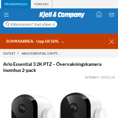
PRIVATPERSON
FÖRETAG
SOMMARREA - Upp till 50%
→
OUTLET
ARLO ESSENTIAL 3 2K PTZ – ÖVERVAKNINGSKAMERA INOMHUS 
Arlo Essential 3 2K PTZ – Övervakningskamera
inomhus 2-pack
Artikelnr: 66621-A