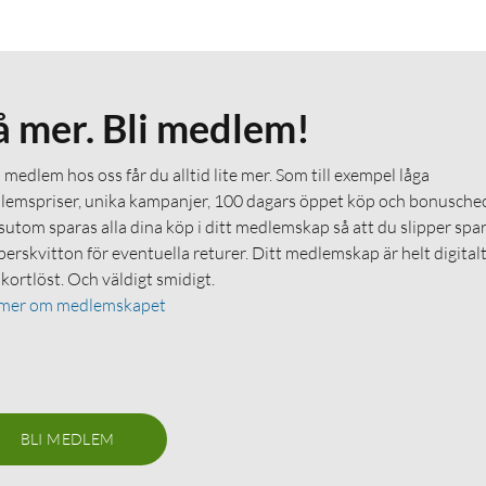
å mer. Bli medlem!
medlem hos oss får du alltid lite mer. Som till exempel låga
emspriser, unika kampanjer, 100 dagars öppet köp och bonuschec
utom sparas alla dina köp i ditt medlemskap så att du slipper spa
erskvitton för eventuella returer. Ditt medlemskap är helt digital
 kortlöst. Och väldigt smidigt.
 mer om medlemskapet
BLI MEDLEM