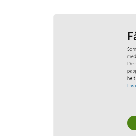
F
Som 
medl
Dess
papp
helt
Läs