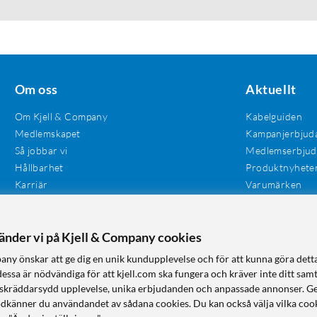
Om oss
Aktuellt
Om Kjell & Company
Kabelguiden
Medlemskapet
Kampanjerbjud
Så jobbar vi
Medlemserbju
Hållbarhet
Produktnyhete
Karriär
Varumärken
Våra butiker
Investerare
Tillgänglighet
vänder vi på Kjell & Company cookies
any önskar att ge dig en unik kundupplevelse och för att kunna göra dett
dessa är nödvändiga för att kjell.com ska fungera och kräver inte ditt sam
 en skräddarsydd upplevelse, unika erbjudanden och anpassade annonser. G
odkänner du användandet av sådana cookies. Du kan också välja vilka cook