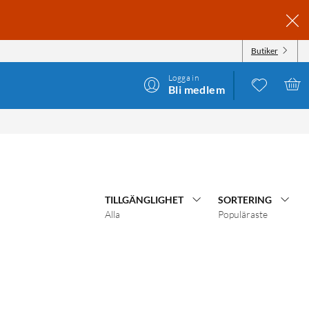
Butiker
Logga in
Bli medlem
TILLGÄNGLIGHET
SORTERING
Alla
Populäraste