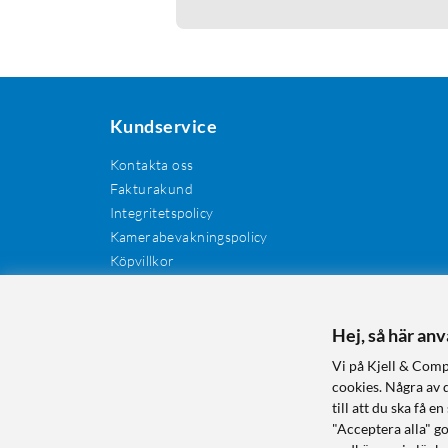
Kundservice
Kontakta oss
Fakturakund
Integritetspolicy
Kamerabevakningspolicy
Köpvillkor
Återkallelser
Cookies
Recensioner
Hej, så här an
Manualer och drivrutiner
Vi på Kjell & Comp
Retur och reklamation
cookies. Några av 
till att du ska få
"Acceptera alla" g