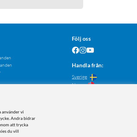
Följ oss
anden
Handla från:
danden
r
Sverige
Norge
a använder vi
tycke. Andra bidrar
enom att trycka
ies du vill