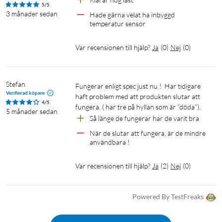
5/5
3 månader sedan
Hade gärna velat ha inbyggd 
temperatur sensor
Var recensionen till hjälp?
Ja
(
0
)
Nej
(
0
)
Stefan
Fungerar enligt spec just nu !  Har tidigare 
Verifierad köpare
haft problem med att produkten slutar att 
4/5
fungera. ( har tre på hyllan som är ”döda”). 
5 månader sedan
Så länge de fungerar har de varit bra 
När de slutar att fungera, är de mindre 
användbara !
Var recensionen till hjälp?
Ja
(
2
)
Nej
(
0
)
Powered By TestFreaks