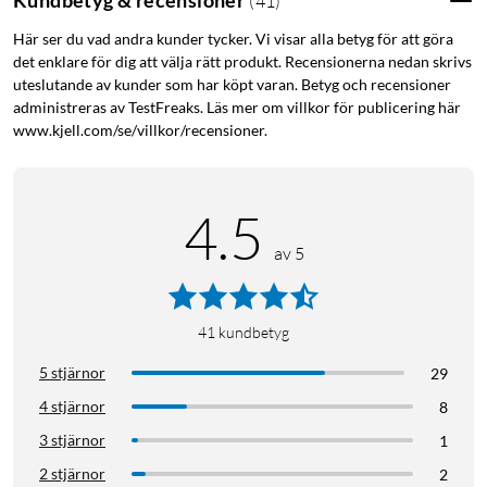
Kundbetyg & recensioner
(
41
)
använder i hemmet, som exempelvis kraftiga strålkastare,
Här ser du vad andra kunder tycker. Vi visar alla betyg för att göra
vattenpumpar, motorvärmare och kompressorer. Hur mycket
det enklare för dig att välja rätt produkt. Recensionerna nedan skrivs
apparaten förbrukar står vanligtvis i apparatens manual eller
uteslutande av kunder som har köpt varan. Betyg och recensioner
på en etikett på apparaten.
administreras av TestFreaks. Läs mer om villkor för publicering här
www.kjell.com/se/villkor/recensioner.
Viktigt!
Det är skillnad mellan enheter som använder resistiv
last och induktiv last vilket påverkar den maximala belastning
denna produkt kan hantera. Exempel på produkter som
4.5
använder resistiv last är kaffebryggare och
belysningsprodukter. Maximal resistiv last: 16 A (3680 W).
av 5
Exempel på produkter som använder induktiva laster är
tvättmaskiner, byggfläktar och alla typer av motorer. Maximal
induktiv last: 5 A (1150 W). Om denna gräns överskrids
41
kundbetyg
kommer kontakten att gå sönder och sluta fungera.
5 stjärnor
29
4 stjärnor
8
3 stjärnor
1
2 stjärnor
2