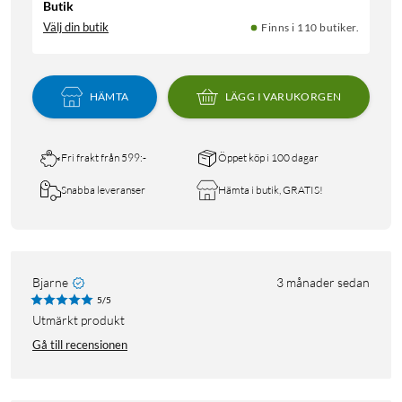
Butik
Välj din butik
Finns i 110 butiker.
HÄMTA
LÄGG I VARUKORGEN
Fri frakt från 599:-
Öppet köp i 100 dagar
Snabba leveranser
Hämta i butik, GRATIS!
Bjarne
3 månader sedan
5/5
utmärkt produkt
Gå till recensionen