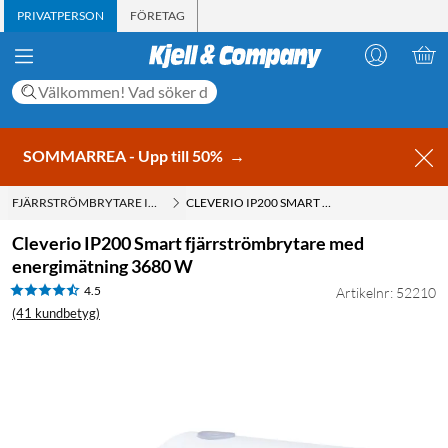
PRIVATPERSON
FÖRETAG
SOMMARREA - Upp till 50%
→
FJÄRRSTRÖMBRYTARE INOMHUS
CLEVERIO IP200 SMART FJÄRRSTRÖMBRYTARE MED ENERGIMÄTNING 3680 W
Cleverio IP200 Smart fjärrströmbrytare med
energimätning 3680 W
4.5
Artikelnr: 52210
(41 kundbetyg)