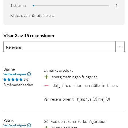
1 stjärna
1
Klicka ovan för att filtrera
Visar 3 av 15 recensioner
Relevans
Bjarne
utmärkt produkt
Verifierad köpare
energimätningen fungerar,
5/5
3 månader sedan
 dålig info om hur man ställer in  timers
Var recensionen till hjälp?
Ja
(
0
)
Nej
(
0
)
Patrik
Gör vad den ska, enkel konfiguration.
Verifierad köpare
Klarar hög last 