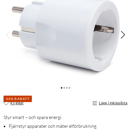
44% RABATT
43 gillar
Lägg i inköpslista
Styr smart – och spara energi
Fjärrstyr apparater och mäter elförbrukning