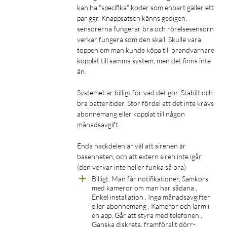
kan ha "specifika" koder som enbart gäller ett 
par ggr. Knappsatsen känns gedigen, 
sensorerna fungerar bra och rörelsesensorn 
Rörelsedetektion med justerbar känslighet.
verkar fungera som den skall. Skulle vara 
toppen om man kunde köpa till brandvarnare 
kopplat till samma system, men det finns inte 
än. 

Justerbar känslighet
Systemet är billigt för vad det gör. Stabilt och 
Justera känsligheten hos rörelsesensorn så att den varnar dig
bra batteritider. Stor fördel att det inte krävs 
för inkräktare, snarare än dina husdjur.
abonnemang eller kopplat till någon 
månadsavgift. 

Lång batteritid
Enda nackdelen är väl att sirenen är 
Med en batteritid på 6 månader för knappsatsen och 2 år för
basenheten, och att extern siren inte igår 
rörelse- och kontaktsensorerna kan du sova tryggt i vetskap
(den verkar inte heller funka så bra)
om att ditt system alltid är redo.
Billigt, Man får notifikationer, Samkörs 
med kameror om man har sådana , 
Enkel installation , Inga månadsavgifter 
eller abonnemang , Kameror och larm i 
en app, Går att styra med telefonen , 
Snabb och tillförlitlig detektion vid fönster och dörrar.
Ganska diskreta, framförallt dörr-