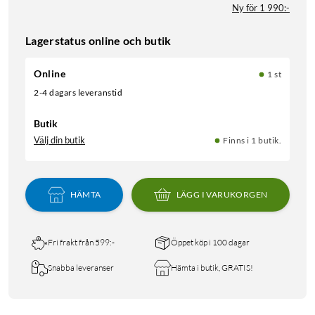
Ny för 1 990:-
Lagerstatus online och butik
Online
1 st
2-4 dagars leveranstid
Butik
Välj din butik
Finns i 1 butik.
HÄMTA
LÄGG I VARUKORGEN
Fri frakt från 599:-
Öppet köp i 100 dagar
Snabba leveranser
Hämta i butik, GRATIS!