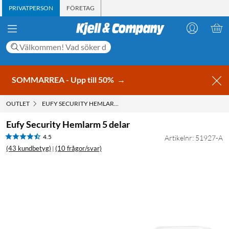
PRIVATPERSON
FÖRETAG
SOMMARREA - Upp till 50%
→
OUTLET
EUFY SECURITY HEMLARM 5 DELAR
Eufy Security Hemlarm 5 delar
4.5
Artikelnr: 51927-A
(43 kundbetyg)
(10 frågor/svar)
|