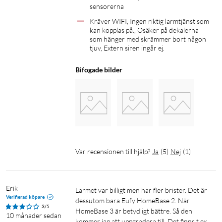
sensorerna 
Kräver WIFI, Ingen riktig larmtjänst som 
kan kopplas på., Osäker på dekalerna 
som hänger med skrämmer bort någon 
Dörr och fönstersensor
tjuv, Extern siren ingår ej.
Fästs på dina fönster och dörrar via de medföljande fästena.
Varnar dig omedelbart när ett brott upptäcks.
Bifogade bilder
Ökad säkerhet för hela hemmet.
Var recensionen till hjälp?
Ja
(
5
)
Nej
(
1
)
Rörelsesensor
Skydda ett helt rum mot objudna gäster. Har 100° synvinkel
Erik
Larmet var billigt men har fler brister. Det är 
med en räckvidd på upp till 10 meter.
Verifierad köpare
dessutom bara Eufy HomeBase 2. När 
3/5
HomeBase 3 är betydligt bättre. Så den 
10 månader sedan
I förpackningen
kommer jag att uppgradera till. Det finns t.ex. 