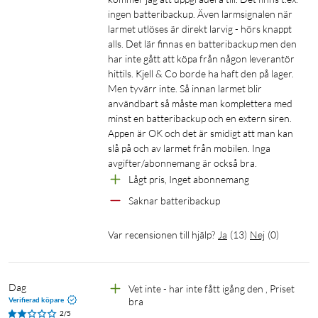
ingen batteribackup. Även larmsignalen när 
HomeBase, knappsats, rörelsesensor, 2 × ingångssensorer,
larmet utlöses är direkt larvig - hörs knappt 
bruksanvisning och Happy Card.
alls. Det lär finnas en batteribackup men den 
har inte gått att köpa från någon leverantör 
hittils. Kjell & Co borde ha haft den på lager. 
Men tyvärr inte. Så innan larmet blir 
användbart så måste man komplettera med 
minst en batteribackup och en extern siren. 
Appen är OK och det är smidigt att man kan 
slå på och av larmet från mobilen. Inga 
avgifter/abonnemang är också bra.
Lågt pris, Inget abonnemang
Saknar batteribackup
Var recensionen till hjälp?
Ja
(
13
)
Nej
(
0
)
Dag
Vet inte - har inte fått igång den , Priset 
Verifierad köpare
bra
2/5