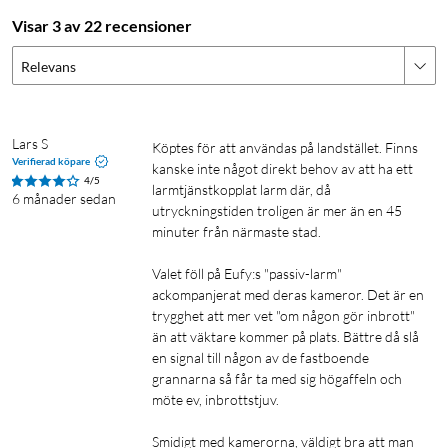
något är fel. Och om dina barn eller husdjur har orsakat ett
Visar 3 av 22 recensioner
falskt larm kan du inaktivera systemet med ett enkelt tryck.
Relevans
Lång räckvidd från knappsats och sensorer, hela vägen till
Lars S
Köptes för att användas på landstället. Finns 
Verifierad köpare
HomeBase.
kanske inte något direkt behov av att ha ett 
4/5
larmtjänstkopplat larm där, då 
6 månader sedan
utryckningstiden troligen är mer än en 45 
minuter från närmaste stad. 

För stora och små hus
Valet föll på Eufy:s "passiv-larm" 
Oavsett om ditt hus är stort, litet eller någonstans däremellan
ackompanjerat med deras kameror. Det är en 
kan varje del av säkerhetssatsen kommunicera snabbt och
trygghet att mer vet "om någon gör inbrott" 
säkert med HomeBase tack vare ultrasäker
än att väktare kommer på plats. Bättre då slå 
en signal till någon av de fastboende 
långdistansanslutning. Förbättrad långdistansanslutning
grannarna så får ta med sig högaffeln och 
säkerställer att hela ditt hem är säkert hela tiden – oavsett hur
möte ev, inbrottstjuv. 

stort det kan vara.
Smidigt med kamerorna, väldigt bra att man 