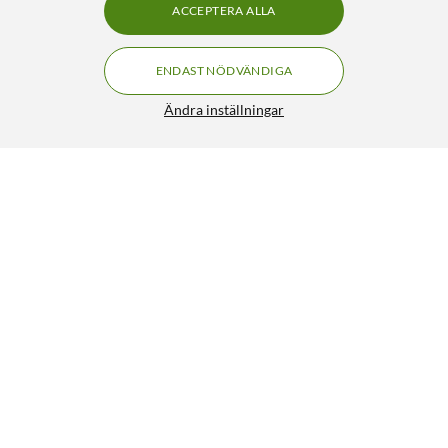
ACCEPTERA ALLA
ENDAST NÖDVÄNDIGA
Ändra inställningar
Eufy Security Hemlarm 5 delar
FRI FRAKT
4.5/5
1 791:-
HÄMTA
LÄGG I VARUKORGEN
Liknande produkter