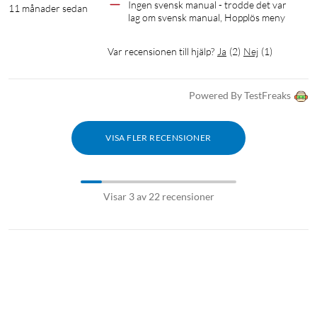
Ingen svensk manual - trodde det var 
11 månader sedan
lag om svensk manual, Hopplös meny
Var recensionen till hjälp?
Ja
(
2
)
Nej
(
1
)
Powered By TestFreaks
VISA FLER RECENSIONER
Visar 3 av 22 recensioner