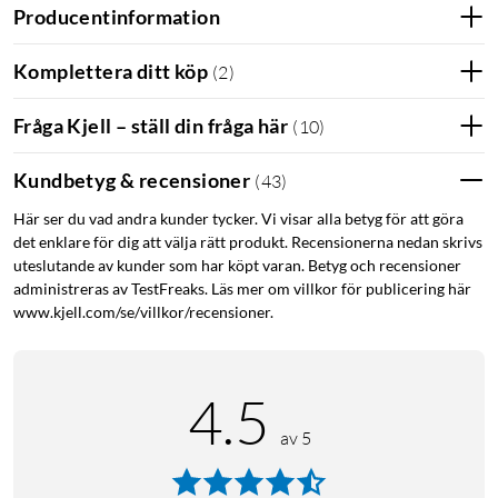
Producentinformation
Skyddar dig, din familj och din
integritet
Komplettera ditt köp
(
2
)
Enkel installation: Installera på några minuter helt själv.
Fråga Kjell – ställ din fråga här
(
10
)
Ingångssensorerna fästs på dörrar och fönster, medan
rörelsesensorn och knappsatsen kan fästas på väggar
Kundbetyg & recensioner
(
43
)
via de medföljande fästena.
Inga månadsavgifter: Utformade för att skydda ditt hem
Här ser du vad andra kunder tycker. Vi visar alla betyg för att göra
såväl som din plånbok, eufy Security-produkter är
det enklare för dig att välja rätt produkt. Recensionerna nedan skrivs
engångsköp som kombinerar säkerhet med
uteslutande av kunder som har köpt varan. Betyg och recensioner
administreras av TestFreaks. Läs mer om villkor för publicering här
bekvämlighet.
www.kjell.com/se/villkor/recensioner.
Omedelbara varningar: Få aviseringar så snart rörelse
eller intrång upptäcks med eufy Security-appen.
Säkerhet på några sekunder: Aktivera och avaktivera på
4.5
några sekunder genom att knappa in ditt lösenord eller
direkt från din telefon via eufy Security App.
av 5