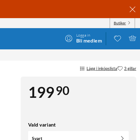
Butiker
Logga in
Bli medlem
Lägg i inköpslista
3 gillar
90
199
Vald variant
Svart