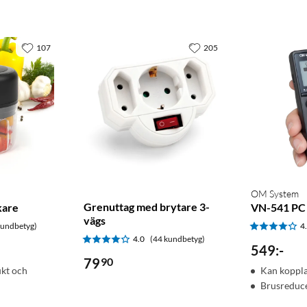
107
205
OM System
Grenuttag med brytare 3-
kare
VN-541 PC 
vägs
kundbetyg)
4
4.0
(44 kundbetyg)
549
:
-
79
90
ukt och
Kan kopplas
Brusreduc