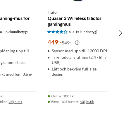
Hator
aming-mus för
Quasar 3 Wireless trådlös
gamingmus
.0
(69 kundbetyg)
4.0
(5 kundbetyg)
449
:
-
549:-
plösning upp till
Sensor med upp till 12000 DPI
Tri-mode anslutning (2.4 / BT /
rogrammerbara
USB)
Lätt och bekväm full-size
vikt med fem 3,6 g-
design
st
Online
:
100+ st
tiker.
Välj butik
Finns i 105 butiker.
Välj butik