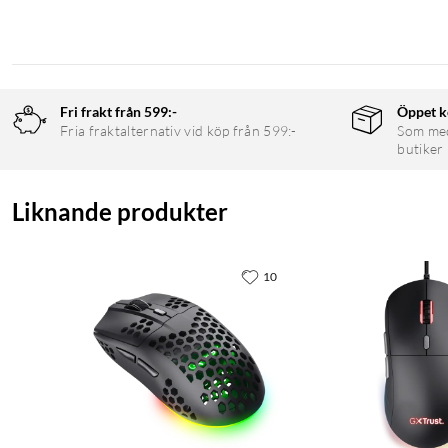
Fri frakt från 599:-
Öppet k
Fria fraktalternativ vid köp från 599:-
Som medl
butiker
Liknande produkter
10