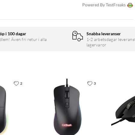
Powered By TestFreaks
öp i 100 dagar
Snabba leveranser
em! Även fri retur i alla
1-2 arbetsdagar leverans
lagervaror
2
3