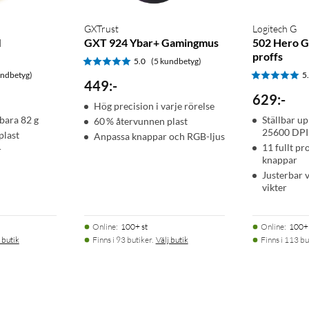
GXTrust
Logitech G
I
GXT 924 Ybar+ Gamingmus
502 Hero G
proffs
5.0
(5 kundbetyg)
undbetyg)
5
449
:
-
629
:
-
Hög precision i varje rörelse
 bara 82 g
Ställbar up
60 % återvunnen plast
25600 DPI
plast
Anpassa knappar och RGB-ljus
11 fullt p
r
knappar
Justerbar 
vikter
Online
:
100+ st
Online
:
100+ 
 butik
Finns i 93 butiker.
Välj butik
Finns i 113 bu