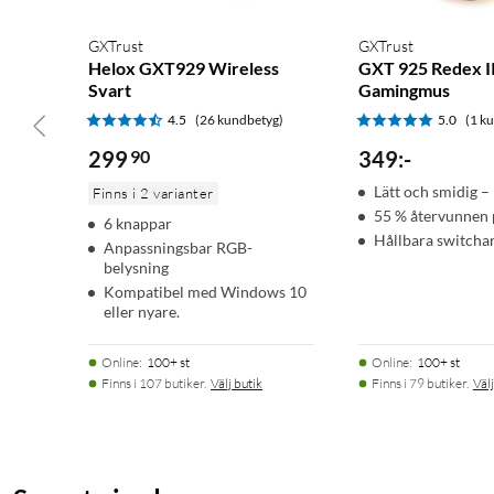
GXTrust
GXTrust
Helox GXT929 Wireless
GXT 925 Redex I
Svart
Gamingmus
4.5
(26 kundbetyg)
5.0
(1 k
299
90
349
:
-
Lätt och smidig –
Finns i 2 varianter
55 % återvunnen 
6 knappar
Hållbara switcha
Anpassningsbar RGB-
belysning
Kompatibel med Windows 10
eller nyare.
Online
:
100+ st
Online
:
100+ st
Finns i 107 butiker.
Välj butik
Finns i 79 butiker.
Välj