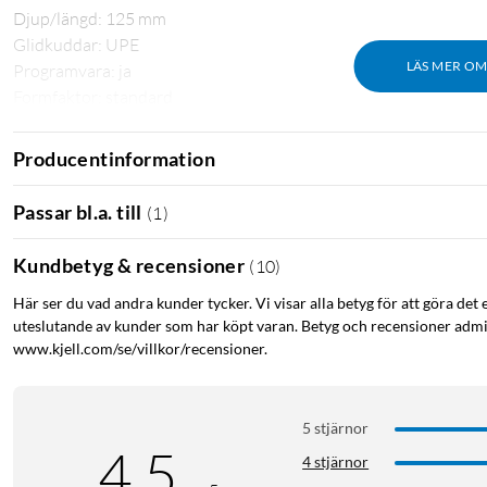
Djup/längd: 125 mm
Glidkuddar: UPE
LÄS MER O
Programvara: ja
Formfaktor: standard
Sensorteknik: optisk
DPI-omfång: 200–6400 dpi
Producentinformation
DPI-justering: ja
DPI-knapp: ja
Passar bl.a. till
(
1
)
Antal knappar: 6
Programmerbara knappar: ja
Kundbetyg & recensioner
(
10
)
Högerhänt/vänsterhänt: högerhänt
Här ser du vad andra kunder tycker. Vi visar alla betyg för att göra det 
Anslutning: kabel
uteslutande av kunder som har köpt varan. Betyg och recensioner admin
Kontakt: USB-A
www.kjell.com/se/villkor/recensioner.
RGB-ljus: ja
Kompatibla enheter: PC, laptop
Kompatibla plattformar: Windows
5 stjärnor
4.5
I förpackningen
4 stjärnor