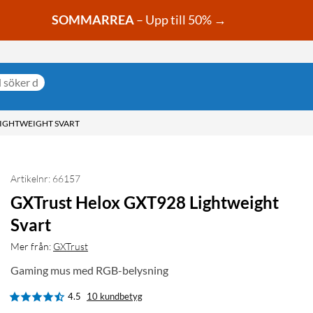
SOMMARREA
– Upp till 50% →
LIGHTWEIGHT SVART
Artikelnr: 66157
GXTrust Helox GXT928 Lightweight
Svart
Mer från:
GXTrust
Gaming mus med RGB-belysning
4.5
10 kundbetyg