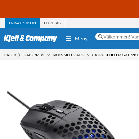
PRIVATPERSON
FÖRETAG
Meny
DATOR
DATORMUS
MÖSS MED SLADD
GXTRUST HELOX GXT928 