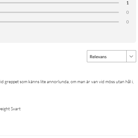
1
0
0
Relevans
eight Svart