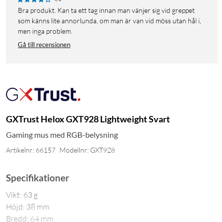
Bra produkt. Kan ta ett tag innan man vänjer sig vid greppet
som känns lite annorlunda, om man är van vid möss utan hål i,
men inga problem.
Gå till recensionen
GXTrust Helox GXT928 Lightweight Svart
Gaming mus med RGB-belysning
Artikelnr: 66157
Modellnr: GXT928
Specifikationer
Vikt: 63 g
Höjd: 38 mm
Bredd: 64 mm