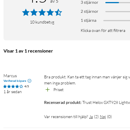
av 5
GXT928 Helox ultralätt gamingmus
3 stjärnor
Manual
2 stjärnor
1 stjärna
10
kundbetyg
Klicka ovan för att filtrera
Visar 1 av 1 recensioner
Marcus
Bra produkt. Kan ta ett tag innan man vänjer sig vid greppet som känns lite annorlunda, om man är van vid möss utan hål i, 
Verifierad köpare
men inga problem.
4/5
Priset
1 år sedan
Recenserad produkt:
Trust Helox GXT928 Lightw
Var recensionen till hjälp?
Ja
(
2
)
Nej
(
0
)