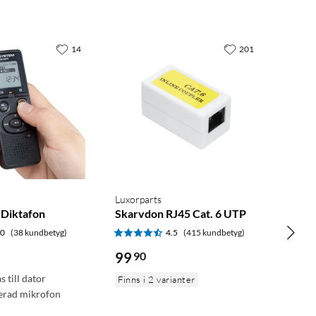
14
201
Luxorparts
Diktafon
Skarvdon RJ45 Cat. 6 UTP
.0
(38 kundbetyg)
4.5
(415 kundbetyg)
99
90
 till dator
Finns i 2 varianter
erad mikrofon