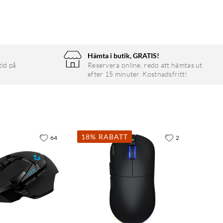
Hämta i butik, GRATIS!
tid på
Reservera online, redo att hämtas ut
efter 15 minuter. Kostnadsfritt!
18% RABATT
64
2