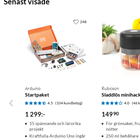
Senast visade
248
Arduino
Rubicson
Startpaket
Sladdlös minihac
4.5
(104 kundbetyg)
4.0
(46 
1 299
:
-
149
90
15 spännande och lärorika
För grönsaker, fr
projekt
nötter
Kraftfulla Arduino Uno ingår
250 ml behållare