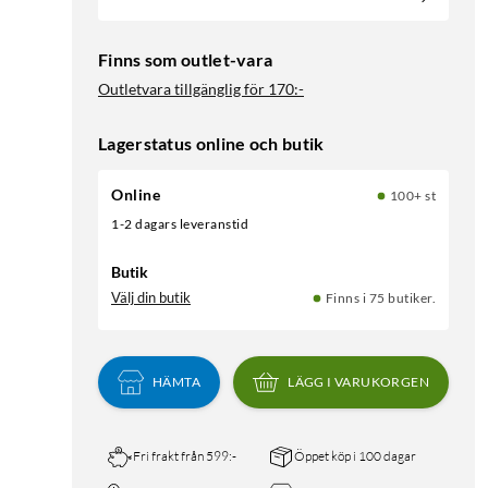
Finns som outlet-vara
Outletvara tillgänglig för
170:-
Lagerstatus online och butik
Online
100+ st
1-2 dagars leveranstid
Butik
Välj din butik
Finns i 75 butiker.
HÄMTA
LÄGG I VARUKORGEN
Fri frakt från 599:-
Öppet köp i 100 dagar