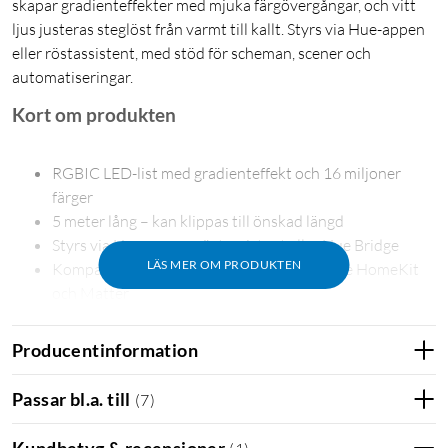
skapar gradienteffekter med mjuka färgövergångar, och vitt
ljus justeras steglöst från varmt till kallt. Styrs via Hue-appen
eller röstassistent, med stöd för scheman, scener och
automatiseringar.
Kort om produkten
RGBIC LED-list med gradienteffekt och 16 miljoner
färger
5 meter lång – kan klippas till önskad längd
Styrs via Hue-appen, röstassistent eller Hue Bridge
LÄS MER OM PRODUKTEN
Kompatibel med Alexa, Google Home, Apple HomeKit
och Matter
Producentinformation
Färggradienter som sätter stämningen
Passar bl.a. till
(
7
)
RGBIC-tekniken visar flera färger samtidigt längs listen, med
Kundbetyg & recensioner