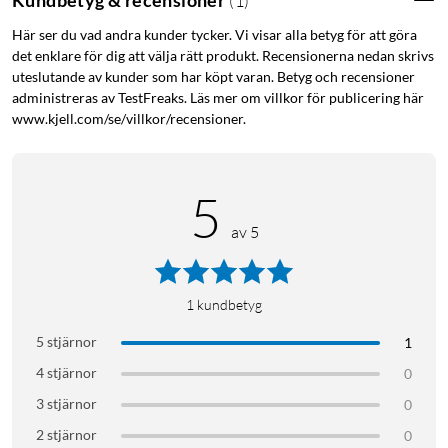
(
1
)
mjuka övergångar som skapar gradienteffekter. Montera
Här ser du vad andra kunder tycker. Vi visar alla betyg för att göra
bakom TV-bänken, under bokhyllor eller längs väggar för
det enklare för dig att välja rätt produkt. Recensionerna nedan skrivs
indirekt belysning som förvandlar rummet. Vitt ljus justeras
uteslutande av kunder som har köpt varan. Betyg och recensioner
steglöst mellan varmt (2200 K) och kallt (6500 K).
administreras av TestFreaks. Läs mer om villkor för publicering här
www.kjell.com/se/villkor/recensioner.
Flexibel installation
5
Det mjuka silikonbandet följer hörn och kanter och kan
klippas till exakt rätt längd. Montera diskret bakom möbler,
av 5
under köksskåp eller runt speglar – nätadaptern med 220–
240 V ingår.
1
kundbetyg
Smart styrning i Hue-ekosystemet
5 stjärnor
1
4 stjärnor
0
Styr ljusstyrka, färg och scener direkt i Hue-appen via
Bluetooth. Med en Hue Bridge (säljs separat) får du tillgång till
3 stjärnor
0
scheman, automatiseringar och röststyrning via Alexa, Google
2 stjärnor
0