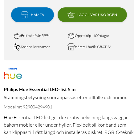
HÄMTA
LÄGG I VARUKORGEN
Fri frakt från 599:-
Öppet köp i 100 dagar
Snabba leveranser
Hämta i butik, GRATIS!
Philips Hue Essential LED-list 5 m
Stämningsbelysning som anpassas efter tillfälle och humör.
Modellnr: 929004294901
Hue Essential LED-list ger dekorativ belysning längs väggar,
bakom möbler eller under hyllor. Flexibelt silikonband som
kan klippas till rätt längd och installeras diskret. RGBIC-teknik