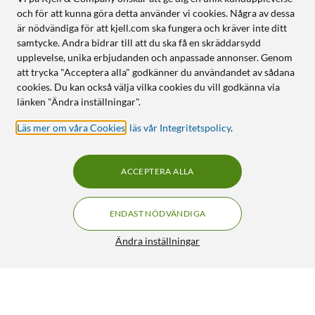
och för att kunna göra detta använder vi cookies. Några av dessa
är nödvändiga för att kjell.com ska fungera och kräver inte ditt
samtycke. Andra bidrar till att du ska få en skräddarsydd
upplevelse, unika erbjudanden och anpassade annonser. Genom
att trycka "Acceptera alla" godkänner du användandet av sådana
cookies. Du kan också välja vilka cookies du vill godkänna via
länken "Ändra inställningar".
Läs mer om våra Cookies
,
läs vår Integritetspolicy
.
ACCEPTERA ALLA
ENDAST NÖDVÄNDIGA
Ändra inställningar
Philips Hue Essential LED-list 5 m
FRI FRAKT
5/5
699:-