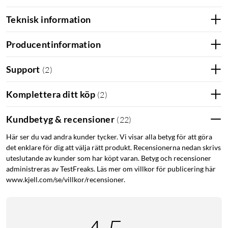
enheter, din röst eller en Hue-accessoar som exempelvis en
Teknisk information
Dimmer switch.
Producentinformation
Med Hue Bluetooth-appen kan du styra dina smarta Hue-
ljuskällor i ett enskilt rum i ditt hem. Lägg till upp till 1 smarta
Support
(
2
)
ljuskällor och styr dem med en enkel knapptryckning på din
mobila enhet.
Komplettera ditt köp
(
2
)
Förvandla ditt hem med över 16 miljoner färger, och skapa rätt
Kundbetyg & recensioner
atmosfär för alla situationer på ett ögonblick. Med ett
(
22
)
knapptryck kan du skapa feststämning för ett party, förvandla
Här ser du vad andra kunder tycker. Vi visar alla betyg för att göra
ditt vardagsrum till biograf, lyfta fram din heminredning med
det enklare för dig att välja rätt produkt. Recensionerna nedan skrivs
färgaccenter, och mycket mer. Energiklass: G.
uteslutande av kunder som har köpt varan. Betyg och recensioner
administreras av TestFreaks. Läs mer om villkor för publicering här
www.kjell.com/se/villkor/recensioner.