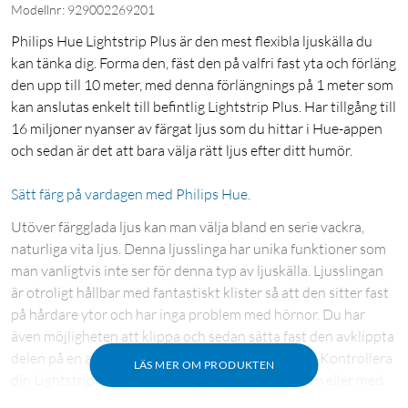
Modellnr: 929002269201
Philips Hue Lightstrip Plus är den mest flexibla ljuskälla du
kan tänka dig. Forma den, fäst den på valfri fast yta och förläng
den upp till 10 meter, med denna förlängnings på 1 meter som
kan anslutas enkelt till befintlig Lightstrip Plus. Har tillgång till
16 miljoner nyanser av färgat ljus som du hittar i Hue-appen
och sedan är det att bara välja rätt ljus efter ditt humör.
Sätt färg på vardagen med Philips Hue.
Utöver färgglada ljus kan man välja bland en serie vackra,
naturliga vita ljus. Denna ljusslinga har unika funktioner som
man vanligtvis inte ser för denna typ av ljuskälla. Ljusslingan
är otroligt hållbar med fantastiskt klister så att den sitter fast
på hårdare ytor och har inga problem med hörnor. Du har
även möjligheten att klippa och sedan sätta fast den avklippta
delen på en annan ljusslinga, såväl som originalet. Kontrollera
LÄS MER OM PRODUKTEN
din Lightstrip Plus med antingen Bluetooth-appen eller med
hjälp av en Hue Bridge. Styr ljuset men antingen dina smarta