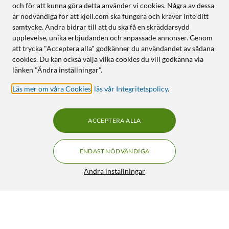
och för att kunna göra detta använder vi cookies. Några av dessa
är nödvändiga för att kjell.com ska fungera och kräver inte ditt
samtycke. Andra bidrar till att du ska få en skräddarsydd
upplevelse, unika erbjudanden och anpassade annonser. Genom
att trycka "Acceptera alla" godkänner du användandet av sådana
cookies. Du kan också välja vilka cookies du vill godkänna via
länken "Ändra inställningar".
Läs mer om våra Cookies
,
läs vår Integritetspolicy
.
ACCEPTERA ALLA
ENDAST NÖDVÄNDIGA
Ändra inställningar
Philips Hue Extension Lightstrip Plus V4 Förlängning till
LED-list
299:-
4.5/5