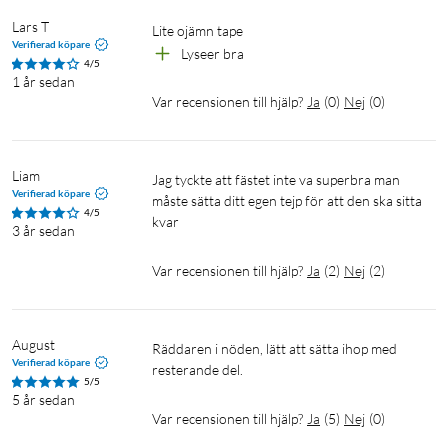
Lars T
Lite ojämn tape
Verifierad köpare
Lyseer bra 
4/5
1 år sedan
Var recensionen till hjälp?
Ja
(
0
)
Nej
(
0
)
Liam
Jag tyckte att fästet inte va superbra man 
Verifierad köpare
måste sätta ditt egen tejp för att den ska sitta 
4/5
kvar 
3 år sedan
Var recensionen till hjälp?
Ja
(
2
)
Nej
(
2
)
August
Räddaren i nöden, lätt att sätta ihop med 
Verifierad köpare
resterande del.
5/5
5 år sedan
Var recensionen till hjälp?
Ja
(
5
)
Nej
(
0
)