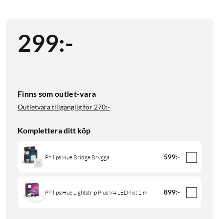
299
:
-
Finns som outlet-vara
Outletvara tillgänglig för
270:-
Komplettera ditt köp
599
:
-
Philips Hue Bridge Brygga
899
:
-
Philips Hue Lightstrip Plus V4 LED-list 2 m