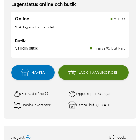
Lagerstatus online och butik
Online
50+ st
2-4 dagars leveranstid
Butik
Välj din butik
Finns i 95 butiker.
HÄMTA
LÄGG I VARUKORGEN
Fri frakt från 599:-
Öppet köp i 100 dagar
Snabba leveranser
Hämta i butik, GRATIS!
August
5 år sedan