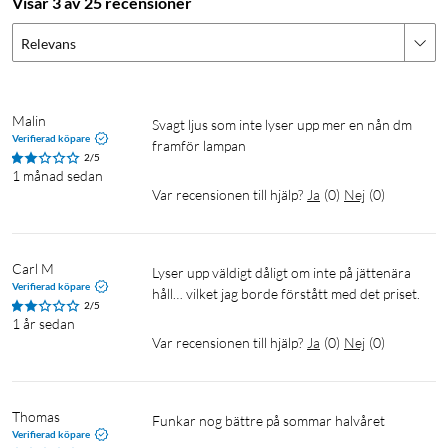
Visar 3 av 25 recensioner
Relevans
Malin
Svagt ljus som inte lyser upp mer en nån dm 
Verifierad köpare
framför lampan 
2/5
1 månad sedan
Var recensionen till hjälp?
Ja
(
0
)
Nej
(
0
)
Carl M
Lyser upp väldigt dåligt om inte på jättenära 
Verifierad köpare
håll… vilket jag borde förstått med det priset.
2/5
1 år sedan
Var recensionen till hjälp?
Ja
(
0
)
Nej
(
0
)
Thomas
Funkar nog bättre på sommar halvåret 
Verifierad köpare