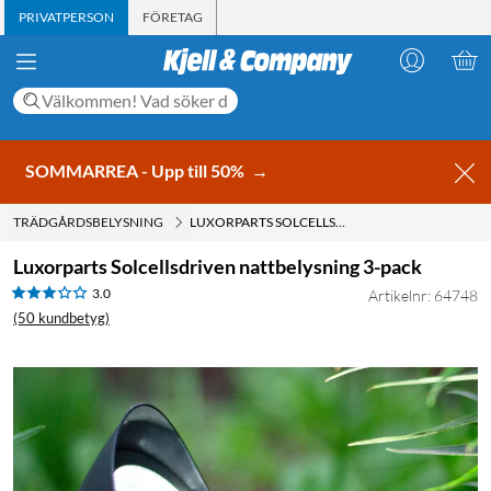
PRIVATPERSON
FÖRETAG
SOMMARREA - Upp till 50%
→
TRÄDGÅRDSBELYSNING
LUXORPARTS SOLCELLSDRIVEN NATTBELYSNING 3-PACK
Luxorparts Solcellsdriven nattbelysning 3-pack
3.0
Artikelnr: 64748
(50 kundbetyg)