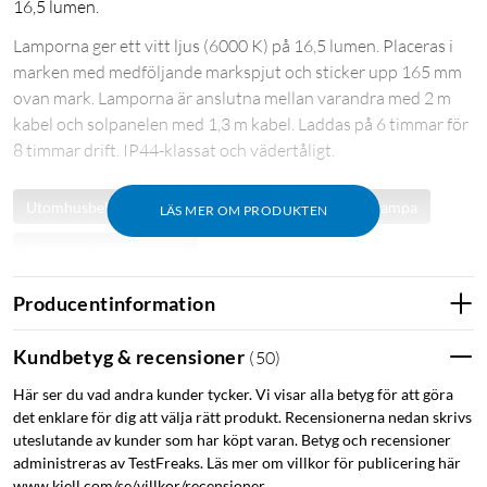
16,5 lumen.
Lamporna ger ett vitt ljus (6000 K) på 16,5 lumen. Placeras i
marken med medföljande markspjut och sticker upp 165 mm
ovan mark. Lamporna är anslutna mellan varandra med 2 m
kabel och solpanelen med 1,3 m kabel. Laddas på 6 timmar för
8 timmar drift. IP44-klassat och vädertåligt.
Utomhusbelysning
Utomhuslampa
Solcellslampa
LÄS MER OM PRODUKTEN
Belysning med solceller
Producentinformation
Kundbetyg & recensioner
(
50
)
Här ser du vad andra kunder tycker. Vi visar alla betyg för att göra
det enklare för dig att välja rätt produkt. Recensionerna nedan skrivs
uteslutande av kunder som har köpt varan. Betyg och recensioner
administreras av TestFreaks. Läs mer om villkor för publicering här
www.kjell.com/se/villkor/recensioner.