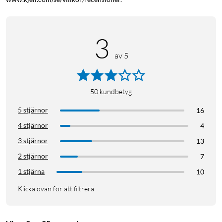
3
av 5
50
kundbetyg
5 stjärnor
16
4 stjärnor
4
3 stjärnor
13
2 stjärnor
7
1 stjärna
10
Klicka ovan för att filtrera