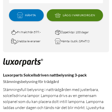
HÄMTA
LÄGG I VARUKORGEN
Fri frakt från 599:-
Öppet köp i 100 dagar
Snabba leveranser
Hämta i butik, GRATIS!
Luxorparts Solcellsdriven nattbelysning 3-pack
Stämningsbelysning för trädgård
Stämningsfull belysning i natträdgården med justerbara,
solcellsdrivna lampor. Lamporna drivs av en gemensam
solpanel som du kan placera dolt intill lamporna. Lamporna
laddas under dagen och tänds när det blir mörkt. Ljusstyrka: