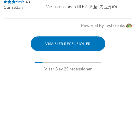
3/5
Var recensionen till hjälp?
Ja
(
2
)
Nej
(
0
)
1 år sedan
Powered By TestFreaks
VISA FLER RECENSIONER
Visar 3 av 25 recensioner