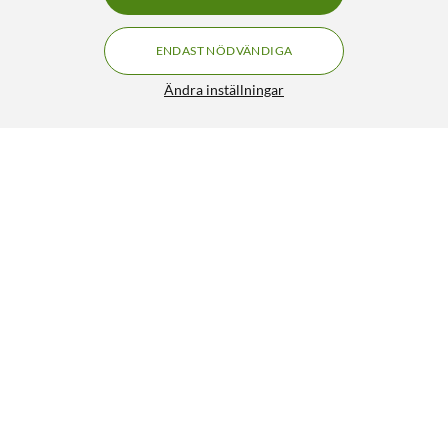
ENDAST NÖDVÄNDIGA
Ändra inställningar
Luxorparts Solcellsdriven nattbelysning 3-pack
299:90
3/5
HÄMTA
LÄGG I VARUKORGEN
Liknande produkter