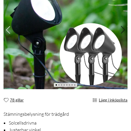
78 gillar
Lägg i inköpslista
Stämningsbelysning för trädgård
Solcellsdrivna
Justerbar vinkel