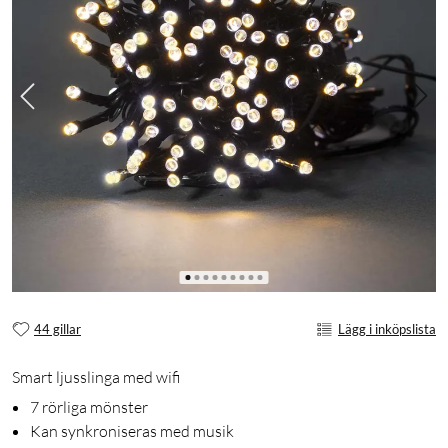
44 gillar
Lägg i inköpslista
Smart ljusslinga med wifi
7 rörliga mönster
Kan synkroniseras med musik