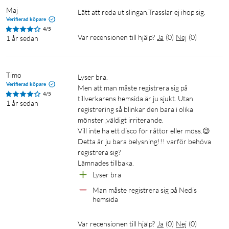
Maj
Lätt att reda ut slingan.Trasslar ej ihop sig.
Verifierad köpare
4/5
Smart ljusslinga
Utomhusbelysning
Julbelysning
Var recensionen till hjälp?
Ja
(
0
)
Nej
(
0
)
1 år sedan
Ljusslinga
Ljusslinga med timer
Timo
Lyser bra.

Verifierad köpare
Men att man måste registrera sig på 
4/5
tillverkarens hemsida är ju sjukt. Utan 
1 år sedan
registrering så blinkar den bara i olika 
mönster ,väldigt irriterande. 

Vill inte ha ett disco för råttor eller möss.😉

Detta är ju bara belysning!!! varför behöva 
registrera sig? 

Lämnades tillbaka.
Lyser bra 
Man måste registrera sig på Nedis 
hemsida
Var recensionen till hjälp?
Ja
(
0
)
Nej
(
0
)