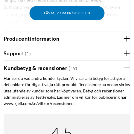
lamporna med Nedis kostnadsfria SmartLife-app
(iOS/Android), ställ in automatiska åtgärder efter schema,
LÄS MER OM PRODUKTEN
solnedgång eller tillsammans med andra Nedis SmartLife-
produkter.
Producentinformation
Support
(
1
)
Den svarta färgen på kabeln passar bra på träd och smälter in i
Kundbetyg & recensioner
(
19
)
bakgrunden eftersom den inte stör optiken. Den 10 meter
långa slingan har totalt 100 LED-lampor som sitter monterade
Här ser du vad andra kunder tycker. Vi visar alla betyg för att göra
på 10 centimeters avstånd från varandra. Slingan kan
det enklare för dig att välja rätt produkt. Recensionerna nedan skrivs
användas både inomhus och utomhus.
uteslutande av kunder som har köpt varan. Betyg och recensioner
administreras av TestFreaks. Läs mer om villkor för publicering här
www.kjell.com/se/villkor/recensioner.
4.5
Stöd för röstassistenter