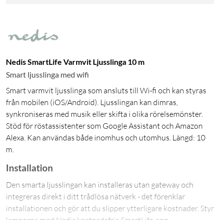
Nedis SmartLife Varmvit Ljusslinga 10 m
Smart ljusslinga med wifi
Smart varmvit ljusslinga som ansluts till Wi-fi och kan styras
från mobilen (iOS/Android). Ljusslingan kan dimras,
synkroniseras med musik eller skifta i olika rörelsemönster.
Stöd för röstassistenter som Google Assistant och Amazon
Alexa. Kan användas både inomhus och utomhus. Längd: 10
m.
Installation
Den smarta ljusslingan kan installeras utan gateway och
integreras direkt i ditt trådlösa nätverk - det förenklar
installationen och gör att du slipper ytterligare kostnader. Styr