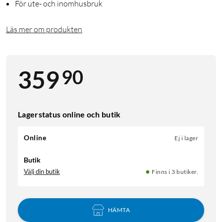
För ute- och inomhusbruk
Läs mer om produkten
90
359
Lagerstatus online och butik
Online
Ej i lager
Butik
Välj din butik
Finns i 3 butiker.
HÄMTA