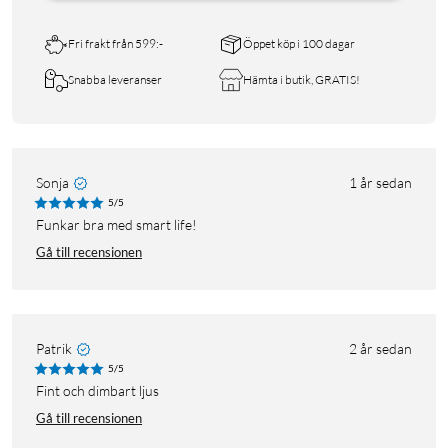
Fri frakt från 599:-
Öppet köp i 100 dagar
Snabba leveranser
Hämta i butik, GRATIS!
Sonja
1 år sedan
5/5
Funkar bra med smart life!
Gå till recensionen
Patrik
2 år sedan
5/5
Fint och dimbart ljus
Gå till recensionen