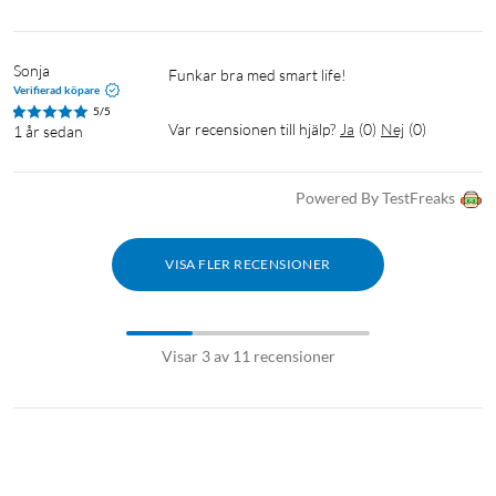
Sonja
Funkar bra med smart life!
Verifierad köpare
5/5
Var recensionen till hjälp?
Ja
(
0
)
Nej
(
0
)
1 år sedan
Powered By TestFreaks
VISA FLER RECENSIONER
Visar 3 av 11 recensioner