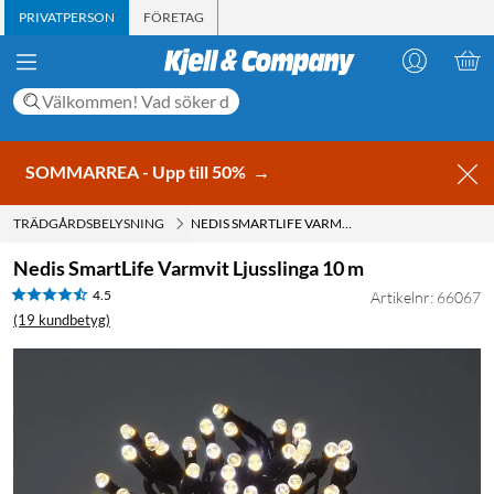
PRIVATPERSON
FÖRETAG
SOMMARREA - Upp till 50%
→
TRÄDGÅRDSBELYSNING
NEDIS SMARTLIFE VARMVIT LJUSSLINGA 10 M
Nedis SmartLife Varmvit Ljusslinga 10 m
4.5
Artikelnr: 66067
(19 kundbetyg)