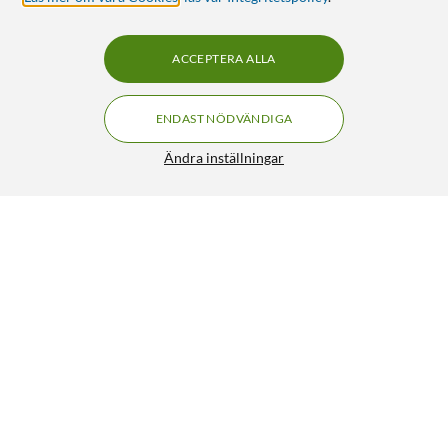
ACCEPTERA ALLA
ENDAST NÖDVÄNDIGA
Ändra inställningar
Nedis SmartLife Varmvit Ljusslinga 10 m
359:90
4.5/5
HÄMTA