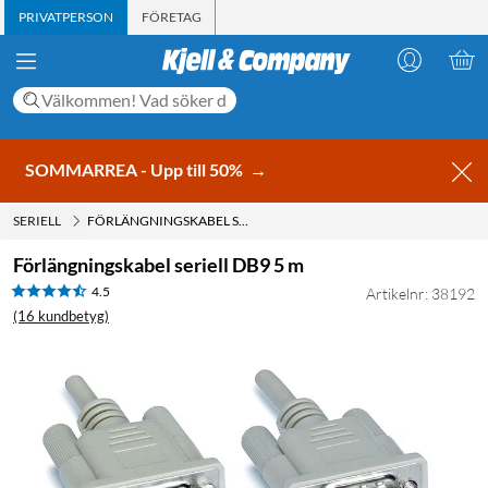
PRIVATPERSON
FÖRETAG
SOMMARREA - Upp till 50%
→
SERIELL
FÖRLÄNGNINGSKABEL SERIELL DB9 5 M
Förlängningskabel seriell DB9 5 m
4.5
Artikelnr: 38192
(16 kundbetyg)