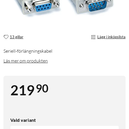
13 gillar
Lägg i inköpslista
Seriell-förlängningskabel
Läs mer om produkten
90
219
Vald variant