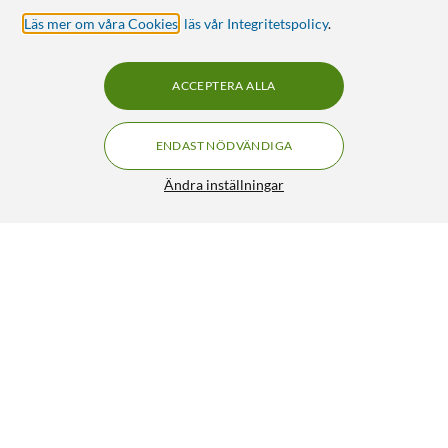
Läs mer om våra Cookies
,
läs vår Integritetspolicy
.
ACCEPTERA ALLA
ENDAST NÖDVÄNDIGA
Ändra inställningar
Förlängningskabel seriell DB9 5 m
219:90
4.5/5
HÄMTA
LÄGG I VARUKORGEN