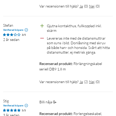
Var recensionen till hjälp?
Ja
(
0
)
Nej
(
0
)
Stefan
Gjutna kontakthus, fullkopplad inkl. 
Verifierad köpare
skärm
3/5
Levereras inte med de distansmuttrar 
2 år sedan
som syns i bild. Donlåsning med skruv 
på både han- och honsida. Svårt att hitta 
distansmutter, ej metrisk gänga.
Recenserad produkt:
Förlängningskabel 
seriell DB9 1,8 m
Var recensionen till hjälp?
Ja
(
2
)
Nej
(
0
)
Stig
Billi nåja 🥳
Verifierad köpare
5/5
Recenserad produkt:
Forlengelseskabel, 
3 år sedan