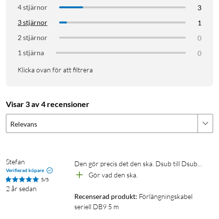
4 stjärnor
3
3 stjärnor
1
2 stjärnor
0
1 stjärna
0
Klicka ovan för att filtrera
Visar 3 av 4 recensioner
Relevans
Stefan
Den gör precis det den ska. Dsub till Dsub…
Verifierad köpare
Gör vad den ska.
5/5
2 år sedan
Recenserad produkt:
Förlängningskabel 
seriell DB9 5 m