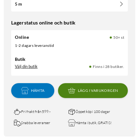
5 m
Lagerstatus online och butik
Online
50+ st
1-2 dagars leveranstid
Butik
Välj din butik
Finns i 28 butiker.
HÄMTA
LÄGG I VARUKORGEN
Fri frakt från 599:-
Öppet köp i 100 dagar
Snabba leveranser
Hämta i butik, GRATIS!