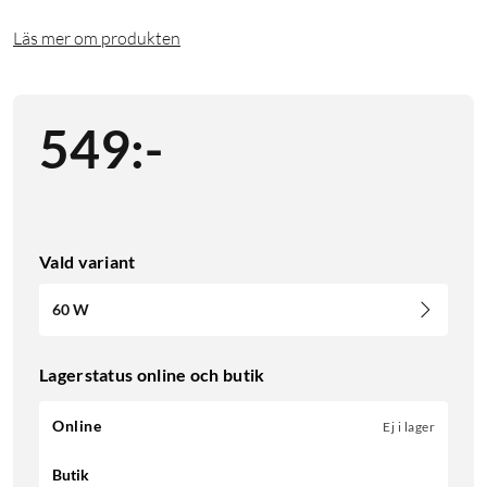
Läs mer om produkten
549
:
-
Vald variant
60 W
Lagerstatus online och butik
Online
Ej i lager
Butik