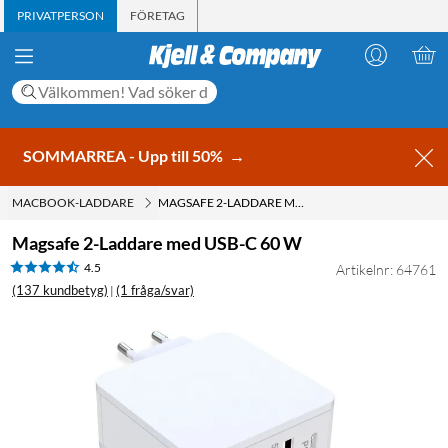
PRIVATPERSON
FÖRETAG
SOMMARREA - Upp till 50%
→
MACBOOK-LADDARE
MAGSAFE 2-LADDARE MED USB-C 60 W
Magsafe 2-Laddare med USB-C 60 W
4.5
Artikelnr: 64761
(137 kundbetyg)
(1 fråga/svar)
|