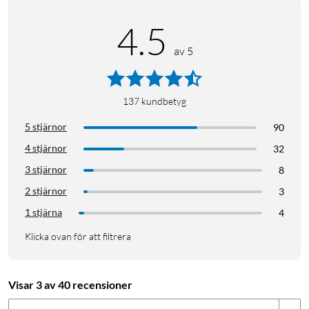
4.5
av 5
137
kundbetyg
5 stjärnor
90
4 stjärnor
32
3 stjärnor
8
2 stjärnor
3
1 stjärna
4
Klicka ovan för att filtrera
Visar 3 av 40 recensioner