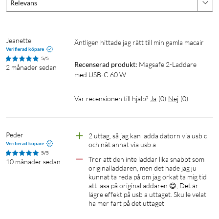
Relevans
Jeanette
Äntligen hittade jag rätt till min gamla macair
Verifierad köpare
5/5
Recenserad produkt:
Magsafe 2-Laddare 
2 månader sedan
med USB-C 60 W
Var recensionen till hjälp?
Ja
(
0
)
Nej
(
0
)
Peder
2 uttag, så jag kan ladda datorn via usb c 
Verifierad köpare
och nåt annat via usb a
5/5
Tror att den inte laddar lika snabbt som 
10 månader sedan
originalladdaren, men det hade jag ju 
kunnat ta reda på om jag orkat ta mig tid 
att läsa på originalladdaren 😄, Det är 
lägre effekt på usb a uttaget. Skulle velat 
ha mer fart på det uttaget 