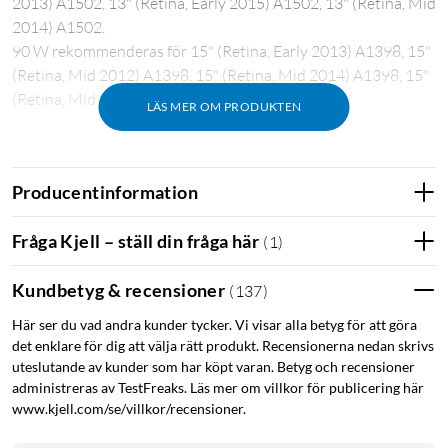
2013) A1502, 13" (Retina, Early 2015) A1502, 13" (Retina, Mid
2014) A1502.
90 W rekommenderas för 15" (Retina, Early 2013) A1398, 15"
(Retina, Mid 2012) A1398, 15" (Retina, Mid 2014) A1398, 15"
(Retina, Mid 2015) A1398
LÄS MER OM PRODUKTEN
Effekt 60 W: Type C: 5V=3A; 9V=3A; 12V=3A; 15V=3A;
19V=3.15A; 20V=3A Output USB A: 5V=2.4A
Producentinformation
Effekt 90 W: Type C: 5V=3A; 9V=3A; 12V=3A; 15V=3A;
19V=4.35A; 20V=4.35A Output USB A: 5V=2.4A
Fråga Kjell – ställ din fråga här
(
1
)
Kundbetyg & recensioner
(
137
)
Här ser du vad andra kunder tycker. Vi visar alla betyg för att göra
det enklare för dig att välja rätt produkt. Recensionerna nedan skrivs
uteslutande av kunder som har köpt varan. Betyg och recensioner
administreras av TestFreaks. Läs mer om villkor för publicering här
www.kjell.com/se/villkor/recensioner.