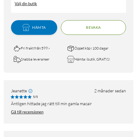
Välj din butik
HÄMTA
BEVAKA
Fri frakt från 599:-
Öppet köp i 100 dagar
Snabba leveranser
Hämta i butik, GRATIS!
Jeanette
2 månader sedan
5/5
Äntligen hittade jag rätt till min gamla macair
Gå till recensionen