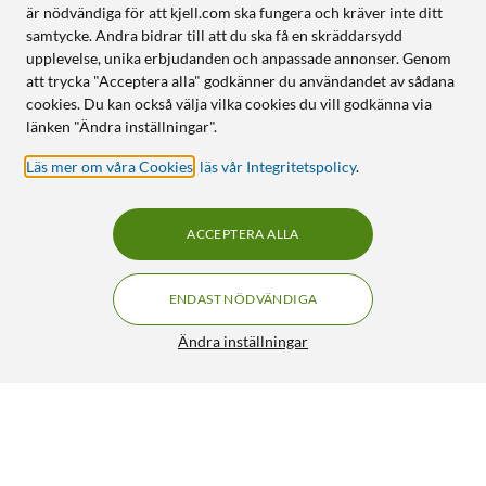
är nödvändiga för att kjell.com ska fungera och kräver inte ditt
samtycke. Andra bidrar till att du ska få en skräddarsydd
upplevelse, unika erbjudanden och anpassade annonser. Genom
att trycka "Acceptera alla" godkänner du användandet av sådana
cookies. Du kan också välja vilka cookies du vill godkänna via
länken "Ändra inställningar".
Läs mer om våra Cookies
,
läs vår Integritetspolicy
.
ACCEPTERA ALLA
ENDAST NÖDVÄNDIGA
Ändra inställningar
Magsafe 2-Laddare med USB-C 60 W
549:-
4.5/5
HÄMTA
BEVAKA