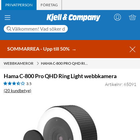
PRIVATPERSON
FÖRETAG
SOMMARREA - Upp till 50%
→
WEBBKAMEROR
HAMA C-800 PRO QHD RING LIGHT WEBBKAMERA
Hama C-800 Pro QHD Ring Light webbkamera
3.5
Artikelnr: 65091
(20 kundbetyg)