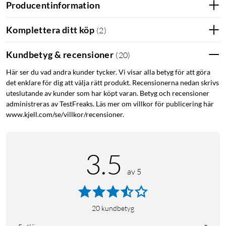
Producentinformation
Fäste med vertikal vinkling som låter dig vrida kameran
mot skrivbordet
Komplettera ditt köp
(
2
)
Integrerad mikrofon tillåter Voice over IP, t.ex. Skype,
Teams, Zoom och YouTube
Kundbetyg & recensioner
(
20
)
Ett stadigt fotfäste på plats: tack vare 1/4"-gängan kan
den monteras på alla vanliga stativ
Här ser du vad andra kunder tycker. Vi visar alla betyg för att göra
det enklare för dig att välja rätt produkt. Recensionerna nedan skrivs
uteslutande av kunder som har köpt varan. Betyg och recensioner
Upplösning: 1440p/1080p/720p, 30 fps. För Windows XP och
administreras av TestFreaks. Läs mer om villkor för publicering här
senare samt MacOS 10.4.3 eller senare. Plug and play.
www.kjell.com/se/villkor/recensioner.
Levereras med fjärrkontroll samt magnetisk linsskydd. Ansluts
via fast USB-A-kabel.
3.5
av 5
20
kundbetyg