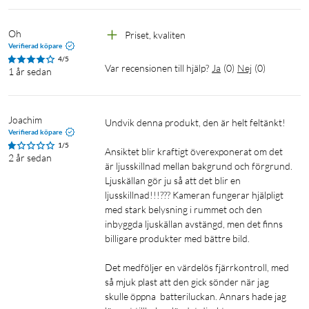
Oh 
Priset, kvaliten
Verifierad köpare
4/5
Var recensionen till hjälp?
Ja
(
0
)
Nej
(
0
)
1 år sedan
Joachim
Undvik denna produkt, den är helt feltänkt!

Verifierad köpare
1/5
Ansiktet blir kraftigt överexponerat om det 
2 år sedan
är ljusskillnad mellan bakgrund och förgrund. 
Ljuskällan gör ju så att det blir en 
ljusskillnad!!!??? Kameran fungerar hjälpligt 
med stark belysning i rummet och den 
inbyggda ljuskällan avstängd, men det finns 
billigare produkter med bättre bild.

Det medföljer en värdelös fjärrkontroll, med 
så mjuk plast att den gick sönder när jag 
skulle öppna  batteriluckan. Annars hade jag 