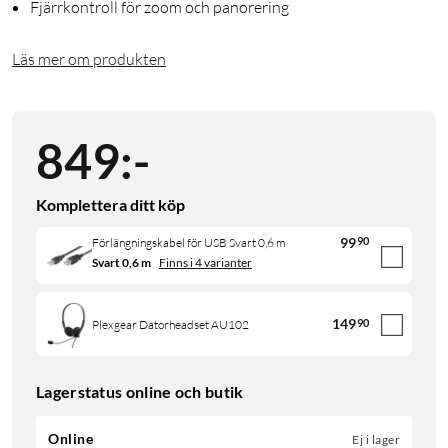
Fjärrkontroll för zoom och panorering
Läs mer om produkten
849
:
-
Komplettera ditt köp
99
90
Förlängningskabel för USB Svart 0,6 m
Svart 0,6 m
Finns i 4 varianter
149
90
Plexgear Datorheadset AU102
Lagerstatus online och butik
Online
Ej i lager