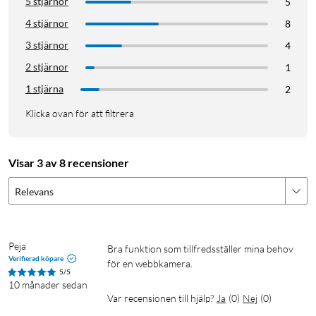
5 stjärnor
5
4 stjärnor
8
3 stjärnor
4
2 stjärnor
1
1 stjärna
2
Klicka ovan för att filtrera
Visar 3 av 8 recensioner
Relevans
Peja
Bra funktion som tillfredsställer mina behov 
Verifierad köpare
för en webbkamera.
5/5
10 månader sedan
Var recensionen till hjälp?
Ja
(
0
)
Nej
(
0
)