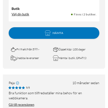
Butik
Välj din butik
Finns i 2 butiker.
HÄMTA
Fri frakt från 599:-
Öppet köp i 100 dagar
Snabba leveranser
Hämta i butik, GRATIS!
Peja
10 månader sedan
5/5
Bra funktion som tillfredsställer mina behov för en
webbkamera.
Gå till recensionen