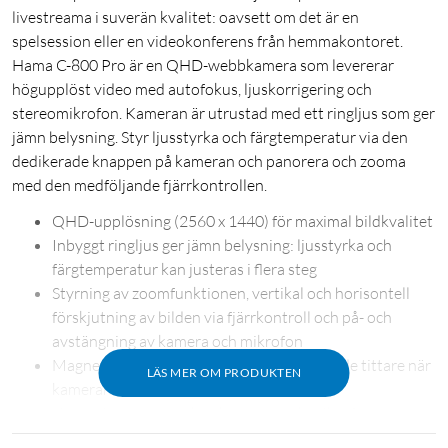
livestreama i suverän kvalitet: oavsett om det är en
spelsession eller en videokonferens från hemmakontoret.
Hama C-800 Pro är en QHD-webbkamera som levererar
högupplöst video med autofokus, ljuskorrigering och
stereomikrofon. Kameran är utrustad med ett ringljus som ger
jämn belysning. Styr ljusstyrka och färgtemperatur via den
dedikerade knappen på kameran och panorera och zooma
med den medföljande fjärrkontrollen.
QHD-upplösning (2560 x 1440) för maximal bildkvalitet
Inbyggt ringljus ger jämn belysning: ljusstyrka och
färgtemperatur kan justeras i flera steg
Styrning av zoomfunktionen, vertikal och horisontell
förskjutning av bilden via fjärrkontroll och på- och
avstängning av kamera och mikrofon
Magnetiskt linsskydd skyddar mot oönskade tittare när
LÄS MER OM PRODUKTEN
kameran inte används
Under livestreamen kan kameran och mikrofonen
stängas av via fjärrkontrollen