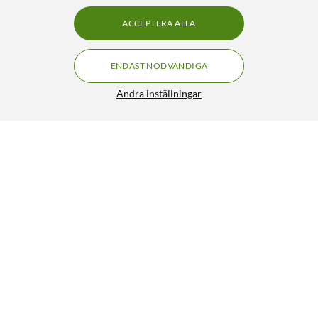
ACCEPTERA ALLA
ENDAST NÖDVÄNDIGA
Ändra inställningar
Hama C-800 Pro QHD Ring Light webbkamera
849:-
3.5/5
HÄMTA