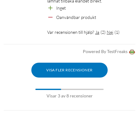
lämnat tillbaka eländet direkt.
Inget 
Oanvändbar produkt
Var recensionen till hjälp?
Ja
(
2
)
Nej
(
1
)
Powered By TestFreaks
VISA FLER RECENSIONER
Visar 3 av 8 recensioner