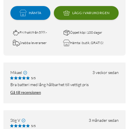
HÄMTA
LÄGG I VARUKORGEN
Fri frakt från 599:-
Öppet köp i 100 dagar
Snabba leveranser
Hämta i butik, GRATIS!
Mikael
3 veckor sedan
5/5
Bra batteri med lång hållbarhet till vettigt pris
Gå till recensionen
Stig V
3 månader sedan
5/5