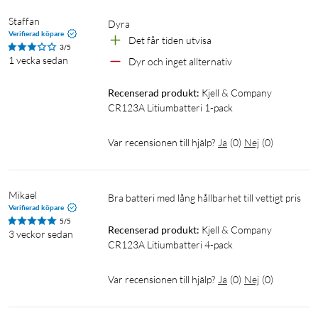
Staffan
Dyra
Verifierad köpare
Det får tiden utvisa
3/5
1 vecka sedan
Dyr och inget allternativ
Recenserad produkt:
Kjell & Company 
CR123A Litiumbatteri 1-pack
Var recensionen till hjälp?
Ja
(
0
)
Nej
(
0
)
Mikael
Bra batteri med lång hållbarhet till vettigt pris
Verifierad köpare
5/5
Recenserad produkt:
Kjell & Company 
3 veckor sedan
CR123A Litiumbatteri 4-pack
Var recensionen till hjälp?
Ja
(
0
)
Nej
(
0
)