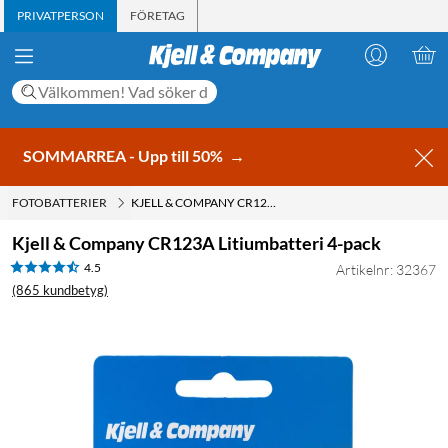
PRIVATPERSON
FÖRETAG
SOMMARREA - Upp till 50%
→
FOTOBATTERIER
KJELL & COMPANY CR123A LITIUMBATTERI 4-PACK
Kjell & Company CR123A Litiumbatteri 4-pack
4.5
Artikelnr: 32367
(865 kundbetyg)