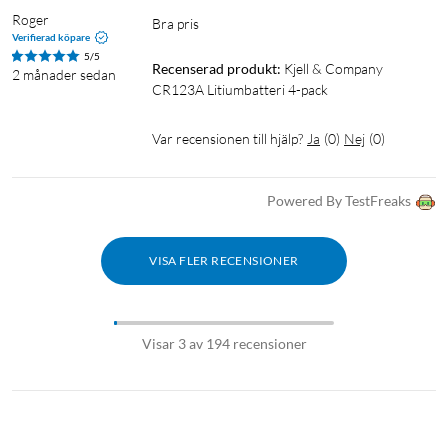
Roger
Bra pris 
Verifierad köpare
5/5
Recenserad produkt:
Kjell & Company 
2 månader sedan
CR123A Litiumbatteri 4-pack
Var recensionen till hjälp?
Ja
(
0
)
Nej
(
0
)
Powered By TestFreaks
VISA FLER RECENSIONER
Visar 3 av 194 recensioner