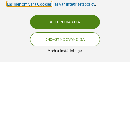
Läs mer om våra Cookies
,
läs vår Integritetspolicy
.
ACCEPTERA ALLA
ENDAST NÖDVÄNDIGA
Ändra inställningar
Kjell & Company CR123A Litiumbatteri 4-pack
249:90
4.5/5
HÄMTA
LÄGG I VARUKORGEN