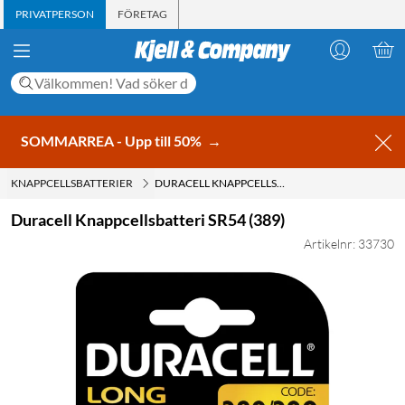
PRIVATPERSON
FÖRETAG
SOMMARREA - Upp till 50%
→
KNAPPCELLSBATTERIER
DURACELL KNAPPCELLSBATTERI SR54 (389)
Duracell Knappcellsbatteri SR54 (389)
Artikelnr: 33730