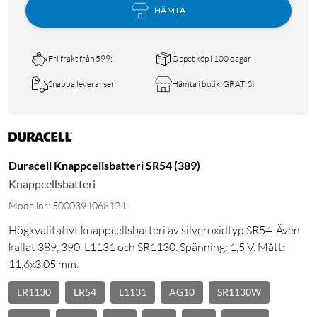
HÄMTA
Fri frakt från 599:-
Öppet köp i 100 dagar
Snabba leveranser
Hämta i butik, GRATIS!
Duracell Knappcellsbatteri SR54 (389)
Knappcellsbatteri
Modellnr: 5000394068124
Högkvalitativt knappcellsbatteri av silveroxidtyp SR54. Även
kallat 389, 390, L1131 och SR1130. Spänning: 1,5 V. Mått:
11,6x3,05 mm.
LR1130
LR54
L1131
AG10
SR1130W