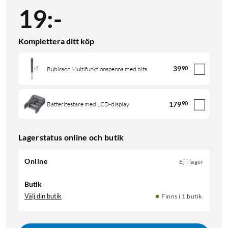
19
:
-
Komplettera ditt köp
39
90
Rubicson Multifunktionspenna med bits
179
90
Batteritestare med LCD-display
Lagerstatus online och butik
Online
Ej i lager
Butik
Välj din butik
Finns i 1 butik.