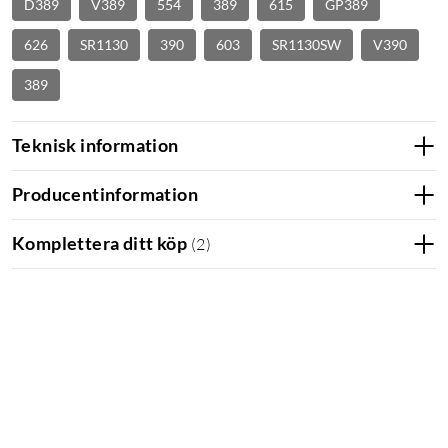
D389
V389
554
389
615
GP389
626
SR1130
390
603
SR1130SW
V390
389
Teknisk information
Producentinformation
Komplettera ditt köp
(
2
)