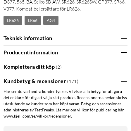
D377, 565, BA, Seiko SB-AW, SR626, SR626SW, GP377, SR66,
V377. Kompatibel ersättare för LR626.
LR626
LR66
AG4
Teknisk information
Producentinformation
Komplettera ditt köp
(
2
)
Kundbetyg & recensioner
(
171
)
Här ser du vad andra kunder tycker. Vi visar alla betyg för att göra
det enklare för dig att välja rätt produkt. Recensionerna nedan skrivs
uteslutande av kunder som har köpt varan. Betyg och recensioner
administreras av TestFreaks. Läs mer om villkor för publicering här
www.kjell.com/se/villkor/recensioner.