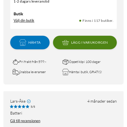
1-2 dagars leveranstid
Butik
Välj din butik
Finns i 117 butiker.
HÄMTA
LÄGG I VARUKORGEN
Fri frakt från 599:-
Öppet köp i 100 dagar
Snabba leveranser
Hämta i butik, GRATIS!
Lars-Åke
4 månader sedan
5/5
Batteri
Gå till recensionen