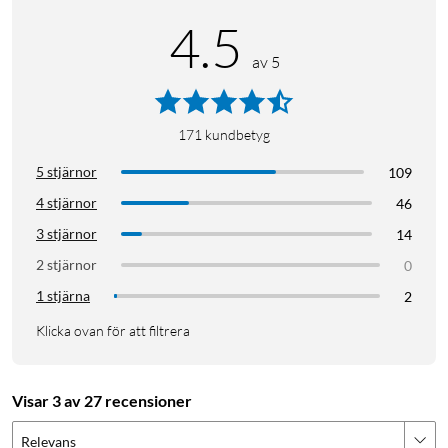
4.5
av 5
171
kundbetyg
5 stjärnor
109
4 stjärnor
46
3 stjärnor
14
2 stjärnor
0
1 stjärna
2
Klicka ovan för att filtrera
Visar 3 av 27 recensioner
Relevans