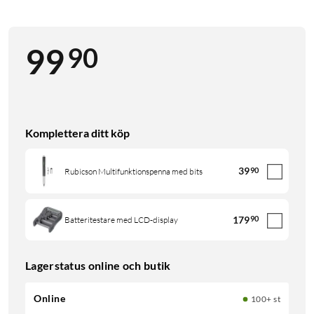
90
99
Komplettera ditt köp
39
90
Rubicson Multifunktionspenna med bits
179
90
Batteritestare med LCD-display
Lagerstatus online och butik
Online
100+ st