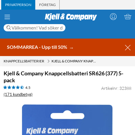
PRIVATPERSON
FÖRETAG
SOMMARREA - Upp till 50%
→
KNAPPCELLSBATTERIER
KJELL & COMPANY KNAPPCELLSBATTERI SR626 (377) 5-PACK
Kjell & Company Knappcellsbatteri SR626 (377) 5-
pack
4.5
Artikelnr: 32388
(171 kundbetyg)