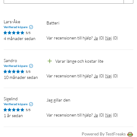
Lars-Åke
Batteri
Verifierad köpare
5/5
Var recensionen till hjälp?
Ja
(
0
)
Nej
(
0
)
4 månader sedan
Sandro
Varar länge och kostar lite
Verifierad köpare
5/5
Var recensionen till hjälp?
Ja
(
0
)
Nej
(
0
)
10 månader sedan
Sigelind
Jag gillar den
Verifierad köpare
5/5
Var recensionen till hjälp?
Ja
(
0
)
Nej
(
0
)
1 år sedan
Powered By TestFreaks