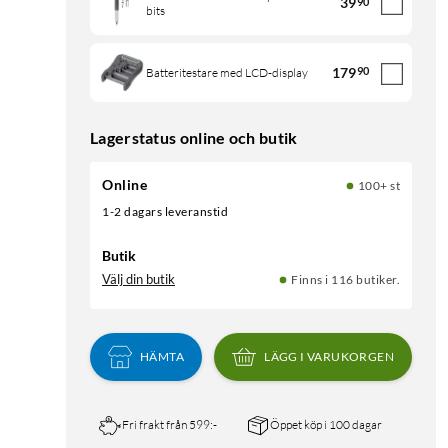
39
90
bits
179
90
Batteritestare med LCD-display
Lagerstatus online och butik
Online
100+ st
1-2 dagars leveranstid
Butik
Välj din butik
Finns i 116 butiker.
HÄMTA
LÄGG I VARUKORGEN
Fri frakt från 599:-
Öppet köp i 100 dagar