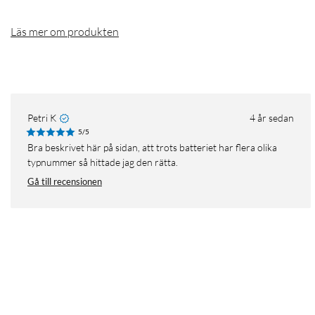
Läs mer om produkten
Petri K
4 år sedan
5/5
Bra beskrivet här på sidan, att trots batteriet har flera olika
typnummer så hittade jag den rätta.
Gå till recensionen