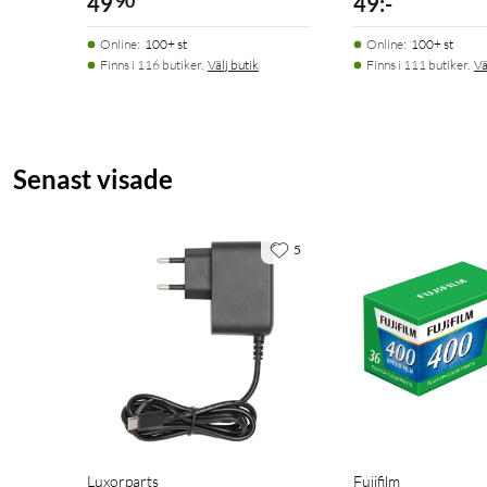
49
90
49
:
-
Online
:
100+ st
Online
:
100+ st
Finns i 116 butiker.
Välj butik
Finns i 111 butiker.
Vä
Senast visade
5
Luxorparts
Fujifilm