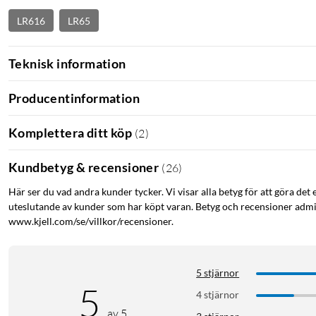
LR616
LR65
Teknisk information
Producentinformation
Komplettera ditt köp
(
2
)
Kundbetyg & recensioner
(
26
)
Här ser du vad andra kunder tycker. Vi visar alla betyg för att göra det 
uteslutande av kunder som har köpt varan. Betyg och recensioner admin
www.kjell.com/se/villkor/recensioner.
5 stjärnor
5
4 stjärnor
av 5