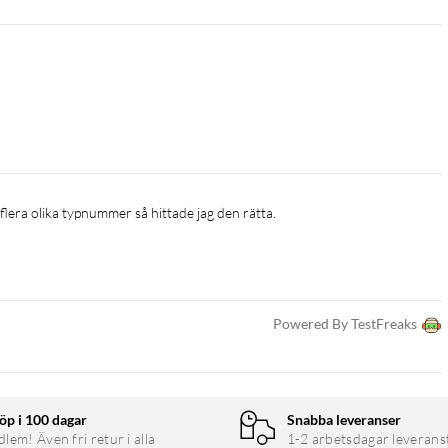
r flera olika typnummer så hittade jag den rätta. 
Powered By TestFreaks
öp i 100 dagar
Snabba leveranser
em! Även fri retur i alla
1-2 arbetsdagar leverans