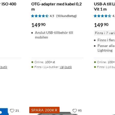
r ISO 400
OTG-adapter med kabel 0,2
USB-A till 
m
Vit 1 m
4.5
(50 kundbetyg)
4
149
90
149
90
Anslut USB-tillbehör till
Finns i 7 var
mobilen
Finns i fle
Passar all
Lightning
Online
:
100+ st
Online
:
100+ 
 butik
Finns i 114 butiker.
Välj butik
Finns i 116 bu
SPARA 200KR
21
95