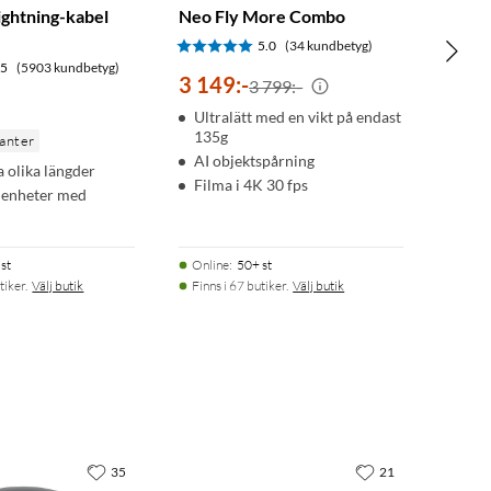
Lightning-kabel
Neo Fly More Combo
5.0
(34 kundbetyg)
.5
(5903 kundbetyg)
3 149
:
-
3 799:-
Ultralätt med en vikt på endast
135g
ianter
AI objektspårning
ra olika längder
Filma i 4K 30 fps
a enheter med
st
Online
:
50+ st
tiker.
Välj butik
Finns i 67 butiker.
Välj butik
35
21