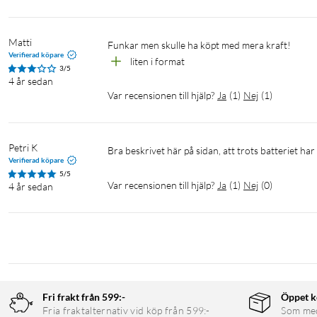
Matti
funkar men skulle ha köpt med mera kraft!
Verifierad köpare
liten i format
3/5
4 år sedan
Var recensionen till hjälp?
Ja
(
1
)
Nej
(
1
)
Petri K
Bra beskrivet här på sidan, att trots batteriet ha
Verifierad köpare
5/5
Var recensionen till hjälp?
Ja
(
1
)
Nej
(
0
)
4 år sedan
Fri frakt från 599:-
Öppet k
Fria fraktalternativ vid köp från 599:-
Som medl