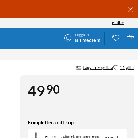
Butiker
Logga in
Bli medlem
Lägg i inköpslista
11 gillar
90
49
Komplettera ditt köp
Rubicson Multifunktionspenna med