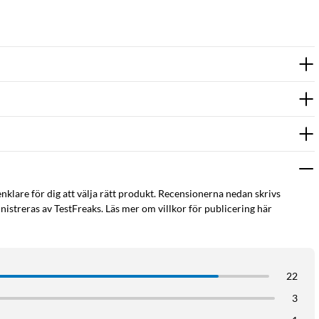
enklare för dig att välja rätt produkt. Recensionerna nedan skrivs
istreras av TestFreaks. Läs mer om villkor för publicering här
22
3