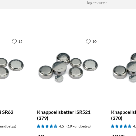
lagervaror
15
10
i SR62
Knappcellsbatteri SR521
Knappcells
(379)
(370)
kundbetyg)
4.5
(19 kundbetyg)
4