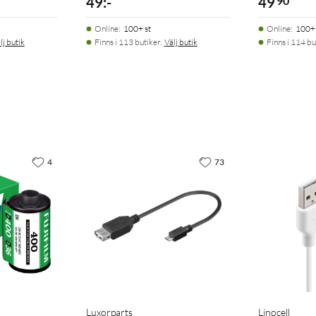
49
:
-
49
90
Online
:
100+ st
Online
:
100+ 
lj butik
Finns i 113 butiker.
Välj butik
Finns i 114 bu
4
73
Luxorparts
Linocell