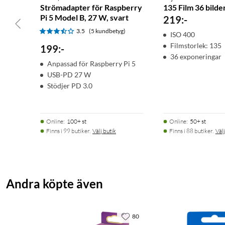
Strömadapter för Raspberry
135 Film 36 bilde
Pi 5 Model B, 27 W, svart
219
:
-
3.5
(5 kundbetyg)
ISO 400
Filmstorlek: 135
199
:
-
36 exponeringar
Anpassad för Raspberry Pi 5
USB-PD 27 W
Stödjer PD 3.0
Online
:
100+ st
Online
:
50+ st
Finns i 99 butiker.
Välj butik
Finns i 88 butiker.
Välj
Andra köpte även
80