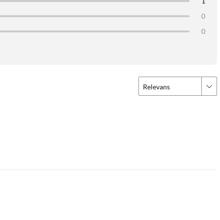
1
0
0
Relevans