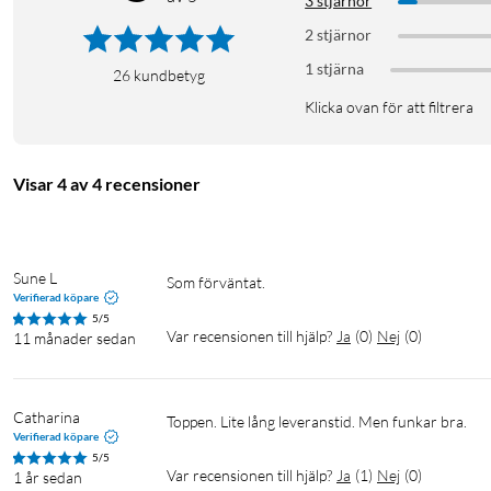
3 stjärnor
2 stjärnor
1 stjärna
26
kundbetyg
Klicka ovan för att filtrera
Visar 4 av 4 recensioner
Sune L
Som förväntat.
Verifierad köpare
5/5
Var recensionen till hjälp?
Ja
(
0
)
Nej
(
0
)
11 månader sedan
Catharina
Toppen. Lite lång leveranstid. Men funkar bra.
Verifierad köpare
5/5
Var recensionen till hjälp?
Ja
(
1
)
Nej
(
0
)
1 år sedan