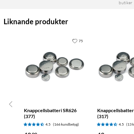
butiker
Liknande produkter
75
Knappcellsbatteri SR626
Knappcellsbatter
(377)
(317)
4.5
(166 kundbetyg)
4.5
(13 