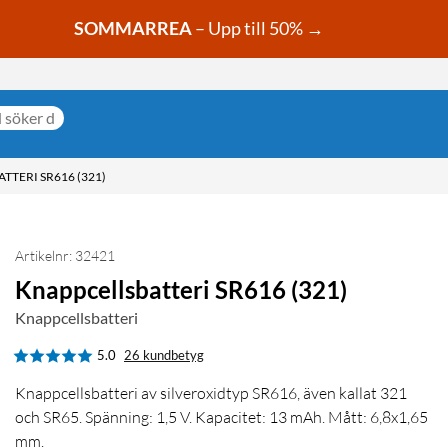
SOMMARREA
– Upp till 50% →
TTERI SR616 (321)
Artikelnr: 32421
Knappcellsbatteri SR616 (321)
Knappcellsbatteri
5.0
26 kundbetyg
Knappcellsbatteri av silveroxidtyp SR616, även kallat 321
och SR65. Spänning: 1,5 V. Kapacitet: 13 mAh. Mått: 6,8x1,65
mm.