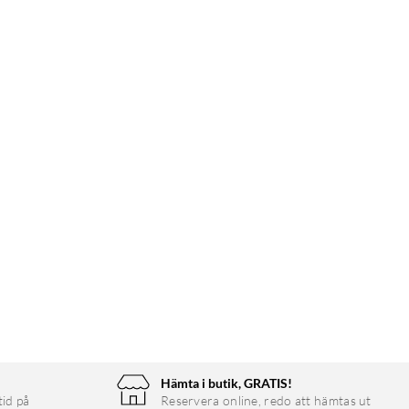
Hämta i butik, GRATIS!
tid på
Reservera online, redo att hämtas ut