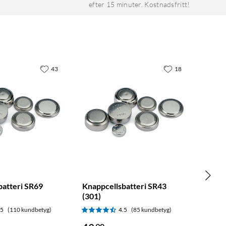
efter 15 minuter. Kostnadsfritt!
43
18
batteri SR69
Knappcellsbatteri SR43
(301)
.5
(110 kundbetyg)
4.5
(85 kundbetyg)