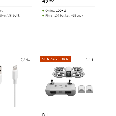
49
90
st
Online
:
100+ st
tiker.
Välj butik
Finns i 109 butiker.
Välj butik
SPARA 650KR
41
8
DJI