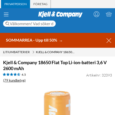
PRIVATPERSON
FÖRETAG
SOMMARREA - Upp till 50%
→
LITIUMBATTERIER
KJELL & COMPANY 18650 FLAT TOP LI-ION-BATTERI 3,6 V 2600 MAH
Kjell & Company 18650 Flat Top Li-ion-batteri 3,6 V
2600 mAh
4.5
Artikelnr: 32093
(79 kundbetyg)