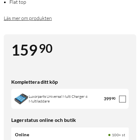
Flat top
Läs mer om produkten
90
159
Komplettera ditt köp
Luxorparts Universal Multi Charger 4
399
90
Multiladdare
Lagerstatus online och butik
Online
100+ st