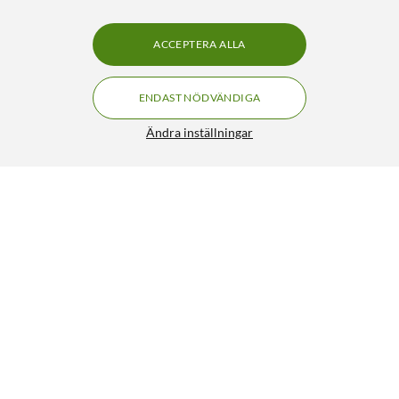
ACCEPTERA ALLA
ENDAST NÖDVÄNDIGA
Ändra inställningar
Kjell & Company 18650 Flat Top Li-ion-batteri 3,6 V
2600 mAh
159:90
4.5/5
HÄMTA
LÄGG I VARUKORGEN