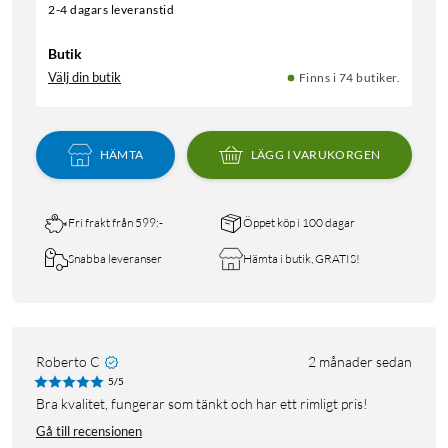
2-4 dagars leveranstid
Butik
Välj din butik
Finns i 74 butiker.
HÄMTA
LÄGG I VARUKORGEN
Fri frakt från 599:-
Öppet köp i 100 dagar
Snabba leveranser
Hämta i butik, GRATIS!
Roberto C
2 månader sedan
5/5
Bra kvalitet, fungerar som tänkt och har ett rimligt pris!
Gå till recensionen