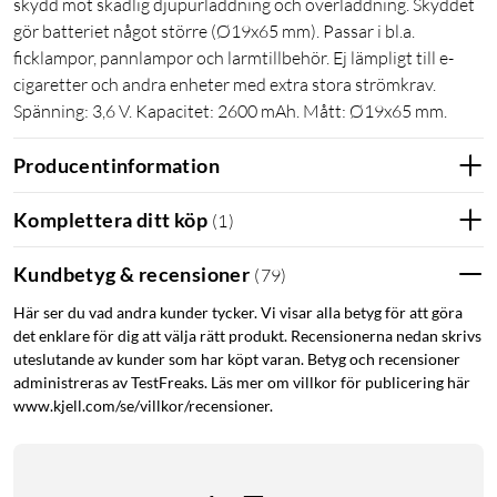
skydd mot skadlig djupurladdning och överladdning. Skyddet
gör batteriet något större (Ø19x65 mm). Passar i bl.a.
ficklampor, pannlampor och larmtillbehör. Ej lämpligt till e-
cigaretter och andra enheter med extra stora strömkrav.
Spänning: 3,6 V. Kapacitet: 2600 mAh. Mått: Ø19x65 mm.
Producentinformation
Komplettera ditt köp
(
1
)
Kundbetyg & recensioner
(
79
)
Här ser du vad andra kunder tycker. Vi visar alla betyg för att göra
det enklare för dig att välja rätt produkt. Recensionerna nedan skrivs
uteslutande av kunder som har köpt varan. Betyg och recensioner
administreras av TestFreaks. Läs mer om villkor för publicering här
www.kjell.com/se/villkor/recensioner.