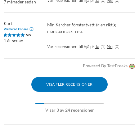
Var recensionen till hjälp?
Ja
(
0
)
Nej
(
0
)
7 månader sedan
Kurt
Min Kärcher fönstertvätt är en riktig 
Verifierad köpare
monstermaskin nu. 
5/5
1 år sedan
Var recensionen till hjälp?
Ja
(
1
)
Nej
(
0
)
Powered By TestFreaks
VISA FLER RECENSIONER
Visar 3 av 24 recensioner