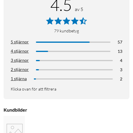
4.5
av 5
79
kundbetyg
5 stjärnor
57
4 stjärnor
13
3 stjärnor
4
2 stjärnor
3
1 stjärna
2
Klicka ovan för att filtrera
Kundbilder