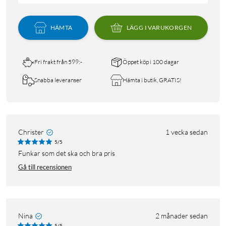
HÄMTA
LÄGG I VARUKORGEN
Fri frakt från 599:-
Öppet köp i 100 dagar
Snabba leveranser
Hämta i butik, GRATIS!
Christer
1 vecka sedan
5/5
Funkar som det ska och bra pris
Gå till recensionen
Nina
2 månader sedan
5/5