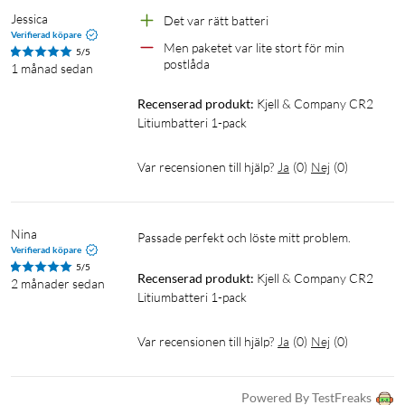
Jessica
Det var rätt batteri
Verifierad köpare
Men paketet var lite stort för min 
5/5
postlåda
1 månad sedan
Recenserad produkt:
Kjell & Company CR2 
Litiumbatteri 1-pack
Var recensionen till hjälp?
Ja
(
0
)
Nej
(
0
)
Nina
Passade perfekt och löste mitt problem.
Verifierad köpare
5/5
Recenserad produkt:
Kjell & Company CR2 
2 månader sedan
Litiumbatteri 1-pack
Var recensionen till hjälp?
Ja
(
0
)
Nej
(
0
)
Powered By TestFreaks