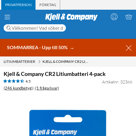
PRIVATPERSON
FÖRETAG
SOMMARREA - Upp till 50%
→
LITIUMBATTERIER
KJELL & COMPANY CR2 LITIUMBATTERI 4-PACK
Kjell & Company CR2 Litiumbatteri 4-pack
4.5
Artikelnr: 32366
(246 kundbetyg)
(1 fråga/svar)
|