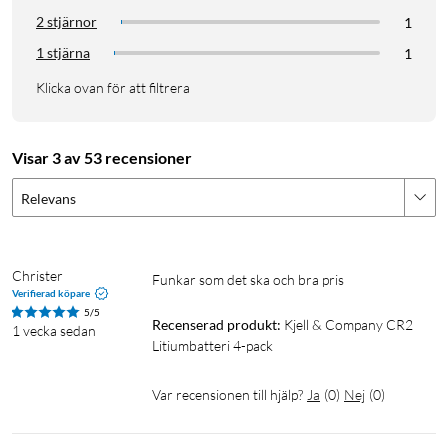
2 stjärnor
1
1 stjärna
1
Klicka ovan för att filtrera
Visar 3 av 53 recensioner
Relevans
Christer
Funkar som det ska och bra pris
Verifierad köpare
5/5
Recenserad produkt:
Kjell & Company CR2 
1 vecka sedan
Litiumbatteri 4-pack
Var recensionen till hjälp?
Ja
(
0
)
Nej
(
0
)