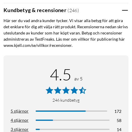
Kundbetyg & recensioner
(
246
)
Här ser du vad andra kunder tycker. Vi visar alla betyg för att göra
det enklare för dig att välja rätt produkt. Recensionerna nedan skrivs
uteslutande av kunder som har köpt varan. Betyg och recensioner
administreras av TestFreaks. Läs mer om villkor för publicering här
www.kjell.com/se/villkor/recensioner.
4.5
av 5
246
kundbetyg
5 stjärnor
172
4 stjärnor
58
3 stjärnor
14