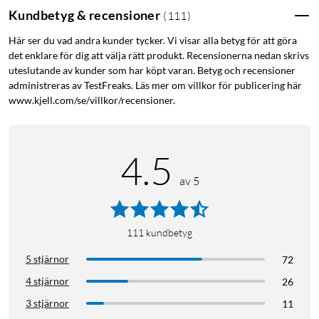
Kundbetyg & recensioner
(
111
)
Här ser du vad andra kunder tycker. Vi visar alla betyg för att göra
det enklare för dig att välja rätt produkt. Recensionerna nedan skrivs
uteslutande av kunder som har köpt varan. Betyg och recensioner
administreras av TestFreaks. Läs mer om villkor för publicering här
www.kjell.com/se/villkor/recensioner.
4.5
av 5
111
kundbetyg
5 stjärnor
72
4 stjärnor
26
3 stjärnor
11