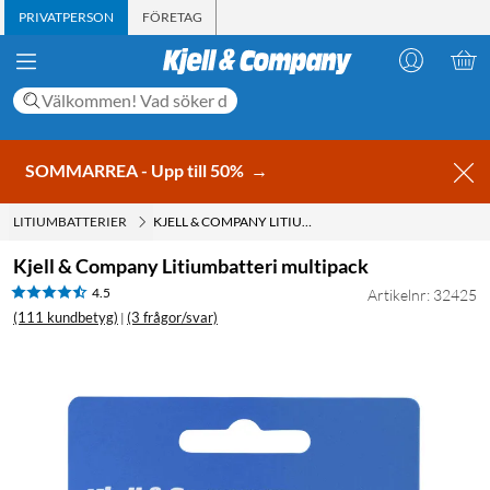
PRIVATPERSON
FÖRETAG
SOMMARREA - Upp till 50%
→
LITIUMBATTERIER
KJELL & COMPANY LITIUMBATTERI MULTIPACK
Kjell & Company Litiumbatteri multipack
4.5
Artikelnr: 32425
(111 kundbetyg)
(3 frågor/svar)
|