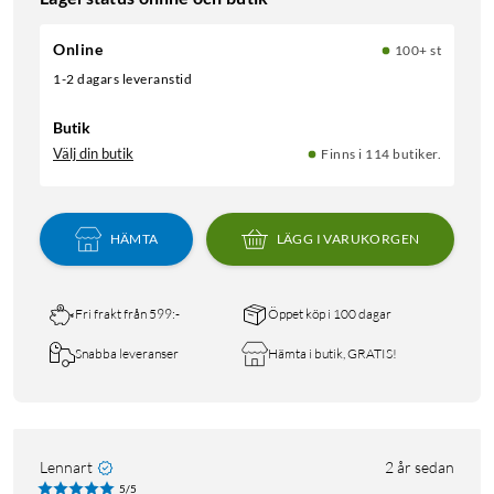
Online
100+ st
1-2 dagars leveranstid
Butik
Välj din butik
Finns i 114 butiker.
HÄMTA
LÄGG I VARUKORGEN
Fri frakt från 599:-
Öppet köp i 100 dagar
Snabba leveranser
Hämta i butik, GRATIS!
Lennart
2 år sedan
5/5