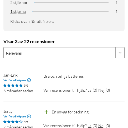
2 stjärnor
1
1 stjärna
1
Klicka ovan för att filtrera
Visar 3 av 22 recensioner
Relevans
Jan-Erik
Bra och billiga batterier. 
Verifierad köpare
5/5
Var recensionen till hjälp?
Ja
(
0
)
Nej
(
0
)
6 månader sedan
Jerzy
En snygg förpackning .
Verifierad köpare
4/5
Var recensionen till hjälp?
Ja
(
0
)
Nej
(
0
)
7 månader sedan