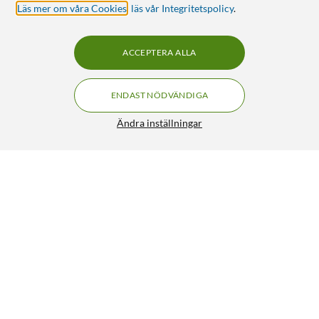
Läs mer om våra Cookies
,
läs vår Integritetspolicy
.
ACCEPTERA ALLA
ENDAST NÖDVÄNDIGA
Ändra inställningar
Kjell & Company Litiumbatteri multipack
99:90
4.5/5
HÄMTA
LÄGG I VARUKORGEN