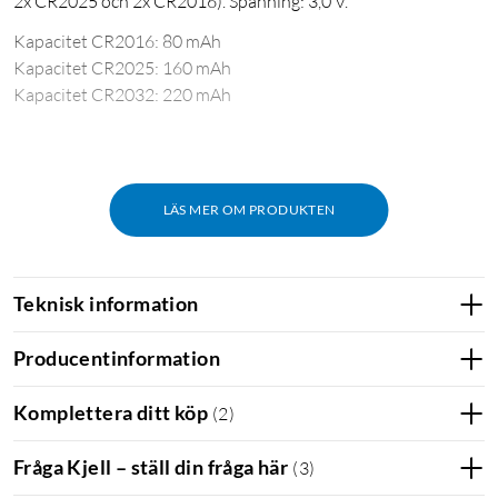
2x CR2025 och 2x CR2016). Spänning: 3,0 V.
Kapacitet CR2016: 80 mAh
Kapacitet CR2025: 160 mAh
Kapacitet CR2032: 220 mAh
LÄS MER OM PRODUKTEN
Teknisk information
Producentinformation
Komplettera ditt köp
(
2
)
Fråga Kjell – ställ din fråga här
(
3
)