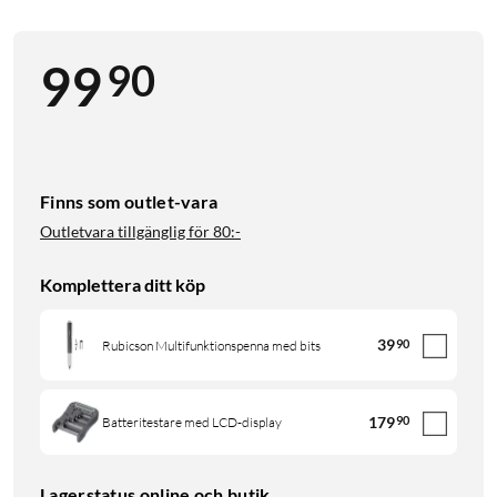
90
99
Finns som outlet-vara
Outletvara tillgänglig för
80:-
Komplettera ditt köp
39
90
Rubicson Multifunktionspenna med bits
179
90
Batteritestare med LCD-display
Lagerstatus online och butik