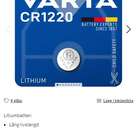
4 gillar
Lägg i inköpslista
Litiumbatteri
Lång livslängd