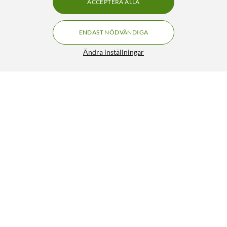
ACCEPTERA ALLA
ENDAST NÖDVÄNDIGA
Ändra inställningar
Varta Litiumbatteri CR1220
39:-
4.5/5
HÄMTA
LÄGG I VARUKORGEN
Liknande produkter