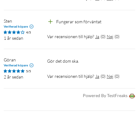
Sten
Fungerar som förväntat
Verifierad köpare
4/5
Var recensionen till hjälp?
Ja
(
0
)
Nej
(
0
)
1 år sedan
Göran
Gör det dom ska.
Verifierad köpare
5/5
Var recensionen till hjälp?
Ja
(
0
)
Nej
(
0
)
2 år sedan
Powered By TestFreaks