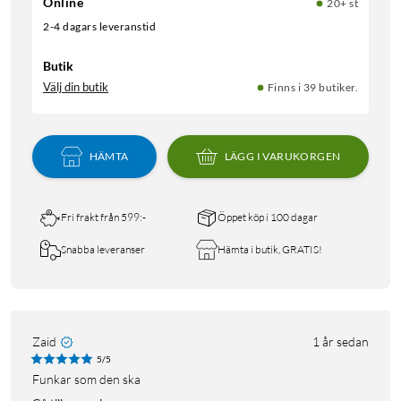
Online
20+ st
2-4 dagars leveranstid
Butik
Välj din butik
Finns i 39 butiker.
HÄMTA
LÄGG I VARUKORGEN
Fri frakt från 599:-
Öppet köp i 100 dagar
Snabba leveranser
Hämta i butik, GRATIS!
Zaid
1 år sedan
5/5
Funkar som den ska