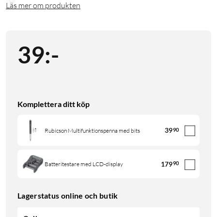
Läs mer om produkten
39
:
-
Komplettera ditt köp
39
90
Rubicson Multifunktionspenna med bits
179
90
Batteritestare med LCD-display
Lagerstatus online och butik