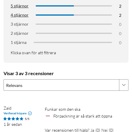
5 stjärnor
2
4 stjärnor
2
3 stjärnor
0
2 stjärnor
0
1 stjärna
0
Klicka ovan för att filtrera
Visar 3 av 3 recensioner
Relevans
Zaid
Funkar som den ska 
Verifierad köpare
Förpackning är så stark att öppna 
5/5
1 år sedan
Var recensionen till hjälp?
Ja
(
0
)
Nej
(
0
)