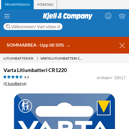
PRIVATPERSON
FÖRETAG
SOMMARREA - Upp till 50%
→
LITIUMBATTERIER
VARTA LITIUMBATTERI CR1220
Varta Litiumbatteri CR1220
4.5
Artikelnr: 33817
(4 kundbetyg)