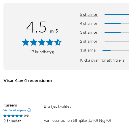
5 stjärnor
4.5
4 stjärnor
av 5
3 stjärnor
2 stjärnor
1 stjärna
17
kundbetyg
Klicka ovan för att filtrera
Visar 4 av 4 recensioner
Kareem
Bra tjep kvalitet 
Verifierad köpare
5/5
Var recensionen till hjälp?
Ja
(
0
)
Nej
(
0
)
2 år sedan