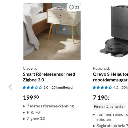
53
Cleverio
Roborock
Smart Rörelsesensor med
Qrevo S Helauto
Zigbee 3.0
robotdammsugar
3.0
(25 kundbetyg)
4.5
(50 
199
90
7 190
:
-
7 meters rörelseavkänning
Finns i 2 varianter
PIR: 70°
Tömmer, rengör oc
Zigbee 3.0
roboten
Sugkraft på hela 