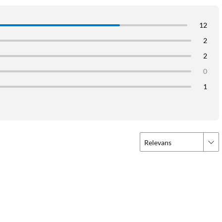
12
2
2
0
1
Relevans