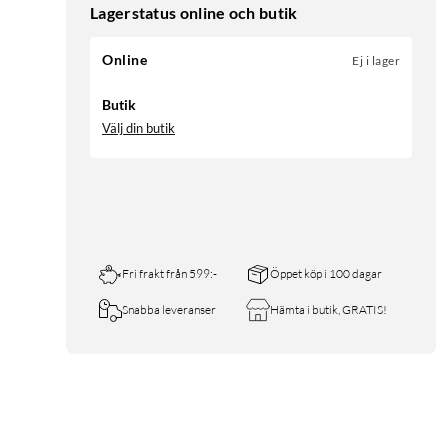
Lagerstatus online och butik
Online
Ej i lager
Butik
Välj din butik
Fri frakt från 599:-
Öppet köp i 100 dagar
Snabba leveranser
Hämta i butik, GRATIS!