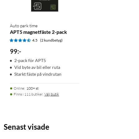
Auto park time
APT5 magnetfäste 2-pack
4.5
(2 kundbetyg)
99
:
-
2-pack för APT5
Vid byte av bil eller ruta
Starkt fäste på vindrutan
Online
:
100+ st
Finns i 111 butiker.
Välj butik
Senast visade