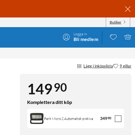
Butiker
Logga in
Bli medlem
Lägg i inköpslista
9 gillar
90
149
Komplettera ditt köp
349
90
Park Micro 2 Automatisk p-skiva