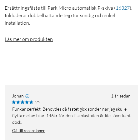
Ersättningsfäste till Park Micro automatisk P-skiva
(
16327
)
.
Inkluderar dubbelhäftande tejp för smidig och enkel
installation.
Läs mer om produkten
Johan
1 år sedan
5/5
Funkar perfekt. Behövdes då fästet gick sönder när jag skulle
flytta mellan bilar. 146kr för den lilla plastbiten är lite i överkant
dock.
Gå till recensionen