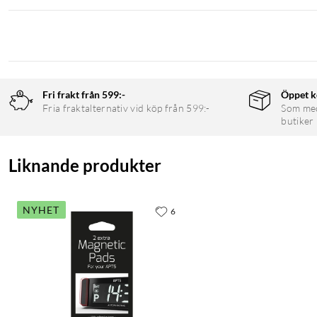
Fri frakt från 599:-
Öppet k
Fria fraktalternativ vid köp från 599:-
Som medl
butiker
Liknande produkter
NYHET
6