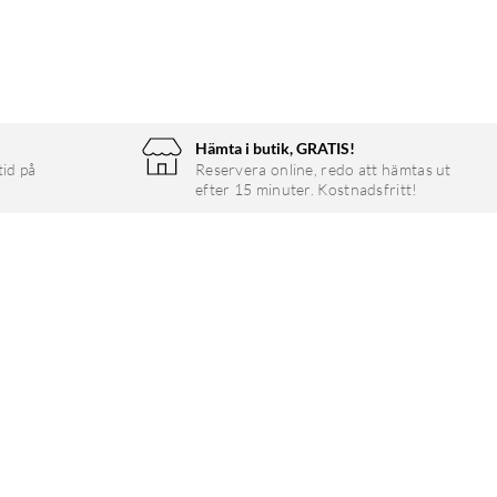
Hämta i butik, GRATIS!
tid på
Reservera online, redo att hämtas ut
efter 15 minuter. Kostnadsfritt!