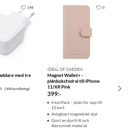
198
0
IDEAL OF SWEDEN
laddare med tre
Magnet Wallet+ -
plånboksfodral till iPhone
11/XR Pink
.5
(308 kundbetyg)
399
:
-
6 kortfack – plats för upp till
12 kort
Avtagbart magnetiskt skal
Gjort av djurfritt och
återvunnet material