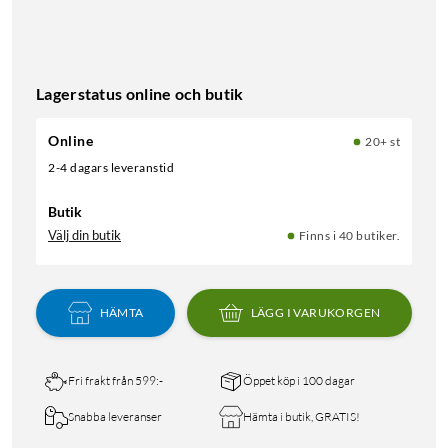
Lagerstatus online och butik
Online
20+ st
2-4 dagars leveranstid
Butik
Välj din butik
Finns i 40 butiker.
HÄMTA
LÄGG I VARUKORGEN
Fri frakt från 599:-
Öppet köp i 100 dagar
Snabba leveranser
Hämta i butik, GRATIS!