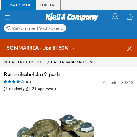
PRIVATPERSON
FÖRETAG
SOMMARREA - Upp till 50%
→
BILBATTERITILLBEHÖR
BATTERIKABELSKO 2-PACK
Batterikabelsko 2-pack
4.0
Artikelnr: 39313
(7 kundbetyg)
(2 frågor/svar)
|