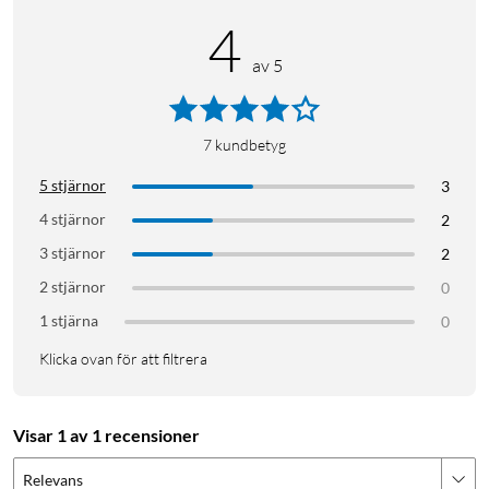
4
av 5
7
kundbetyg
5 stjärnor
3
4 stjärnor
2
3 stjärnor
2
2 stjärnor
0
1 stjärna
0
Klicka ovan för att filtrera
Visar 1 av 1 recensioner
Relevans