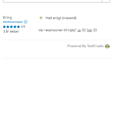
Erling
Helt enligt önskemål
Verifierad köpare
5/5
Var recensionen till hjälp?
Ja
(
0
)
Nej
(
0
)
3 år sedan
Powered By TestFreaks