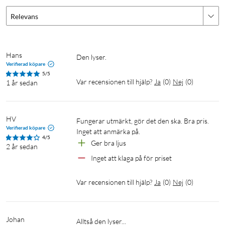
Relevans
Hans
Den lyser.
Verifierad köpare
5/5
Var recensionen till hjälp?
Ja
(
0
)
Nej
(
0
)
1 år sedan
HV
Fungerar utmärkt, gör det den ska. Bra pris. 
Verifierad köpare
Inget att anmärka på. 
4/5
Ger bra ljus
2 år sedan
Inget att klaga på för priset
Var recensionen till hjälp?
Ja
(
0
)
Nej
(
0
)
Johan
Alltså den lyser...