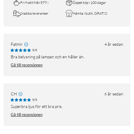
Fri frakt från 599:-
Öppet köp i 100 dagar
Snabba leveranser
Hämta i butik, GRATIS!
Fatmir
4 år sedan
5/5
Bra belysning på lampan och en håller än.
Gå till recensionen
CH
6 år sedan
5/5
Superbra ljus för ett bra pris.
Gå till recensionen