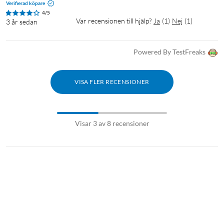
Verifierad köpare
4/5
Var recensionen till hjälp?
Ja
(
1
)
Nej
(
1
)
3 år sedan
Powered By TestFreaks
VISA FLER RECENSIONER
Visar 3 av 8 recensioner