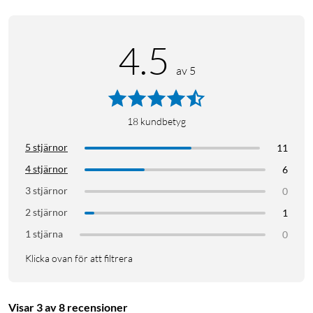
4.5
av 5
18
kundbetyg
5 stjärnor
11
4 stjärnor
6
3 stjärnor
0
2 stjärnor
1
1 stjärna
0
Klicka ovan för att filtrera
Visar 3 av 8 recensioner