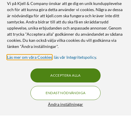
Vi på Kjell & Company önskar att ge dig en unik kundupplevelse
och för att kunna göra detta använder vi cookies. Några av dessa
är nödvändiga för att kjell.com ska fungera och kräver inte ditt
samtycke. Andra bidrar till att du ska få en skräddarsydd
upplevelse, unika erbjudanden och anpassade annonser. Genom
att trycka "Acceptera alla" godkänner du användandet av sådana
cookies. Du kan också välja vilka cookies du vill godkänna via
länken "Ändra inställningar".
Läs mer om våra Cookies
,
läs vår Integritetspolicy
.
ACCEPTERA ALLA
ENDAST NÖDVÄNDIGA
Ändra inställningar
Billampa H7 55 W
119:90
4.5/5