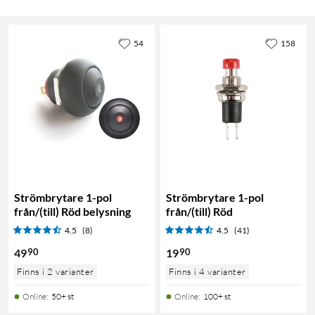
54
158
Strömbrytare 1-pol
Strömbrytare 1-pol
från/(till) Röd belysning
från/(till) Röd
4.5
(8)
4.5
(41)
90
90
49
19
Finns i 2 varianter
Finns i 4 varianter
Online
:
50+ st
Online
:
100+ st