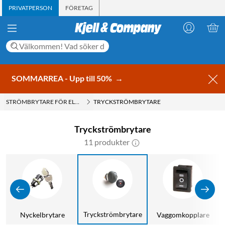
PRIVATPERSON
FÖRETAG
SOMMARREA - Upp till 50%
→
STRÖMBRYTARE FÖR ELEKTRONIK
TRYCKSTRÖMBRYTARE
Tryckströmbrytare
11 produkter
Tryckströmbrytare
Nyckelbrytare
Vaggomkopplare