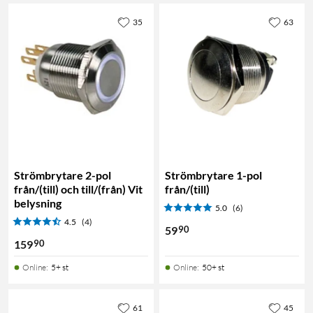
35
63
Strömbrytare 2-pol
Strömbrytare 1-pol
från/(till) och till/(från) Vit
från/(till)
belysning
5.0
(6)
4.5
(4)
90
59
90
159
Online
:
5+ st
Online
:
50+ st
61
45