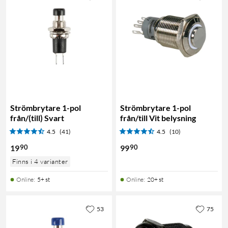
Strömbrytare 1-pol
Strömbrytare 1-pol
från/(till) Svart
från/till Vit belysning
4.5
(41)
4.5
(10)
90
90
19
99
Finns i 4 varianter
Online
:
5+ st
Online
:
20+ st
53
75