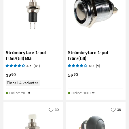
Strömbrytare 1-pol
Strömbrytare 1-pol
från/(till) Blå
från/(till)
4.5
(41)
4.0
(9)
90
90
19
59
Finns i 4 varianter
Online
:
20+ st
Online
:
100+ st
30
38