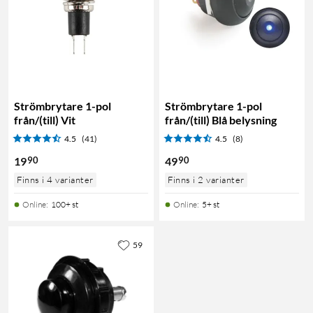
Strömbrytare 1-pol
Strömbrytare 1-pol
från/(till) Vit
från/(till) Blå belysning
4.5
(41)
4.5
(8)
90
90
19
49
Finns i 4 varianter
Finns i 2 varianter
Online
:
100+ st
Online
:
5+ st
59