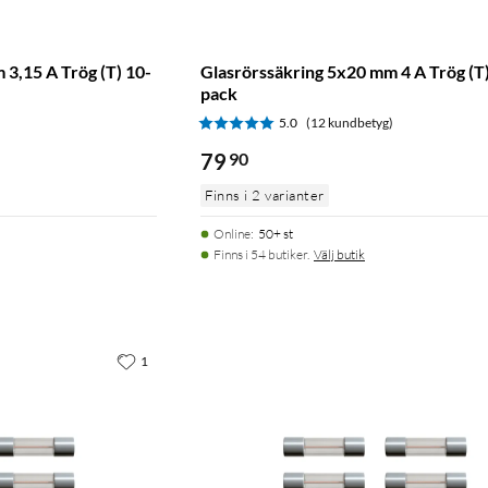
3,15 A Trög (T) 10-
Glasrörssäkring 5x20 mm 4 A Trög (T)
pack
)
5.0
(12 kundbetyg)
79
90
Finns i 2 varianter
Online
:
50+ st
Finns i 54 butiker.
Välj butik
1