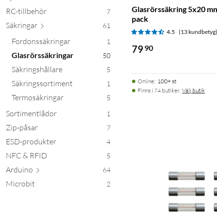
Glasrörssäkring 5x20 mm
RC-tillbehör
7
pack
Säkr
ingar
61
4.5
(13 kundbetyg
Fordonssäkringar
1
79
90
Glasrörssäkringar
50
Säkringshållare
5
Online
:
100+ st
Säkringssortiment
1
Finns i 74 butiker.
Välj butik
Termosäkringar
5
Sortimentlådor
1
Zip-påsar
7
ESD-produkter
4
NFC & RFID
5
Arduino
64
Microbit
2