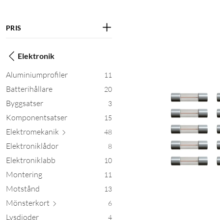
PRIS
Elektronik
Aluminiumprofiler
11
Batterihållare
20
Byggsatser
3
Komponentsatser
15
Elektrome
kanik
48
Elektroniklådor
8
Elektroniklabb
10
Montering
11
Motstånd
13
Mönste
rkort
6
Lysdioder
4