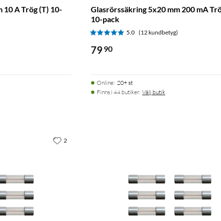
 10 A Trög (T) 10-
Glasrörssäkring 5x20 mm 200 mA Trö
10-pack
)
5.0
(12 kundbetyg)
79
90
Online
:
20+ st
Finns i 44 butiker.
Välj butik
2