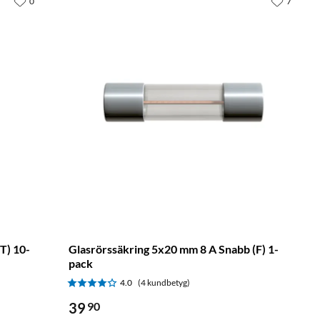
0
7
T) 10-
Glasrörssäkring 5x20 mm 8 A Snabb (F) 1-
pack
4.0
(4 kundbetyg)
39
90