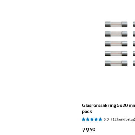
Glasrörssäkring 5x20 mm 
pack
5.0
(12 kundbetyg
79
90