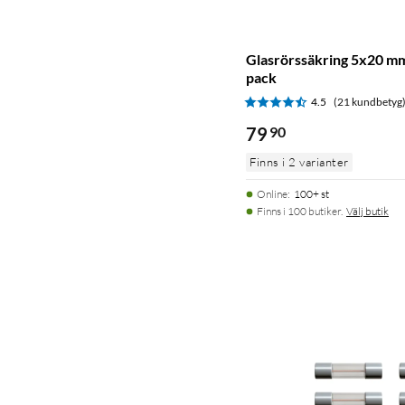
Glasrörssäkring 5x20 mm 
pack
4.5
(21 kundbetyg
79
90
Finns i 2 varianter
Online
:
100+ st
Finns i 100 butiker.
Välj butik