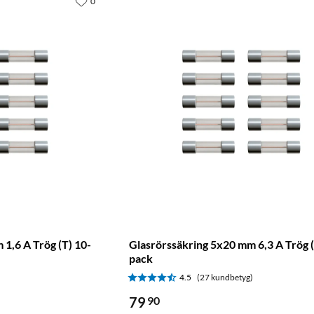
0
1,6 A Trög (T) 10-
Glasrörssäkring 5x20 mm 6,3 A Trög (
pack
)
4.5
(27 kundbetyg)
79
90