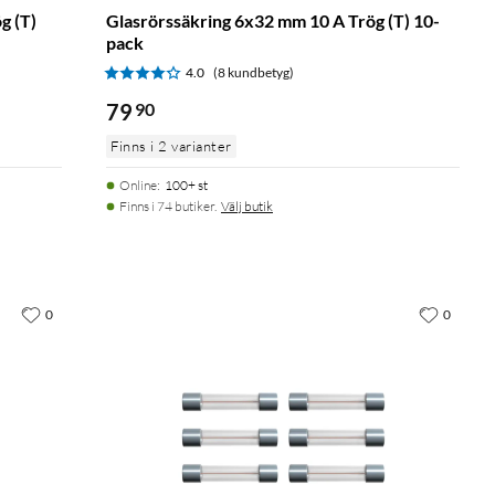
g (T)
Glasrörssäkring 6x32 mm 10 A Trög (T) 10-
pack
4.0
(8 kundbetyg)
79
90
Finns i 2 varianter
Online
:
100+ st
Finns i 74 butiker.
Välj butik
0
0