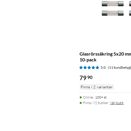
Glasrörssäkring 5x20 mm
10-pack
5.0
(11 kundbetyg
79
90
Finns i 2 varianter
Online
:
100+ st
Finns i 72 butiker.
Välj butik