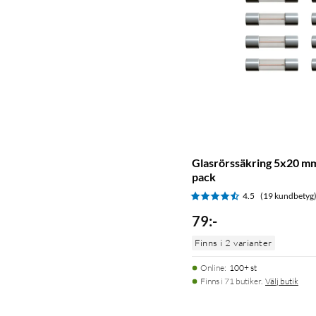
Glasrörssäkring 5x20 mm 
pack
4.5
(19 kundbetyg
79
:
-
Finns i 2 varianter
Online
:
100+ st
Finns i 71 butiker.
Välj butik