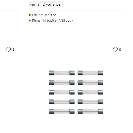
Finns i 2 varianter
Online
:
100+ st
Finns i 46 butiker.
Välj butik
1
0