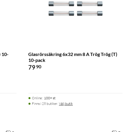
 10-
Glasrörssäkring 6x32 mm 8 A Trög Trög (T)
10-pack
79
90
Online
:
100+ st
Finns i 28 butiker.
Välj butik