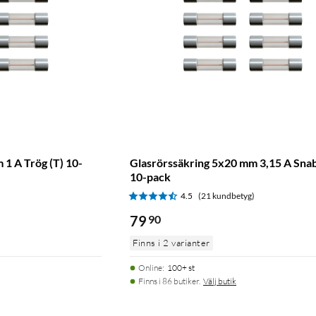
1 A Trög (T) 10-
Glasrörssäkring 5x20 mm 3,15 A Snab
10-pack
)
4.5
(21 kundbetyg)
79
90
Finns i 2 varianter
Online
:
100+ st
Finns i 86 butiker.
Välj butik