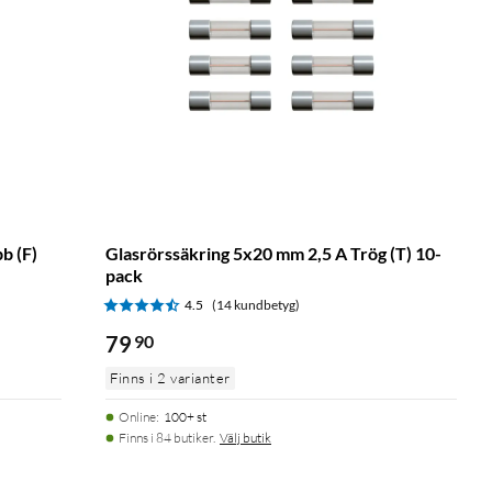
b (F)
Glasrörssäkring 5x20 mm 2,5 A Trög (T) 10-
pack
4.5
(14 kundbetyg)
79
90
Finns i 2 varianter
Online
:
100+ st
Finns i 84 butiker.
Välj butik