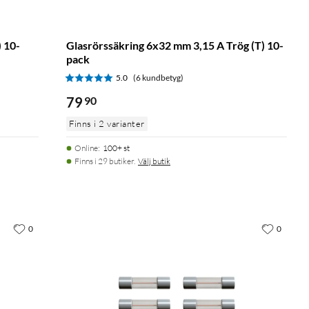
 10-
Glasrörssäkring 6x32 mm 3,15 A Trög (T) 10-
pack
5.0
(6 kundbetyg)
79
90
Finns i 2 varianter
Online
:
100+ st
Finns i 29 butiker.
Välj butik
0
0