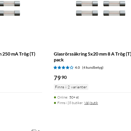
 250 mA Trög (T)
Glasrörssäkring 5x20 mm 8 A Trög (T)
pack
)
4.0
(4 kundbetyg)
79
90
Finns i 2 varianter
Online
:
50+ st
Finns i 28 butiker.
Välj butik