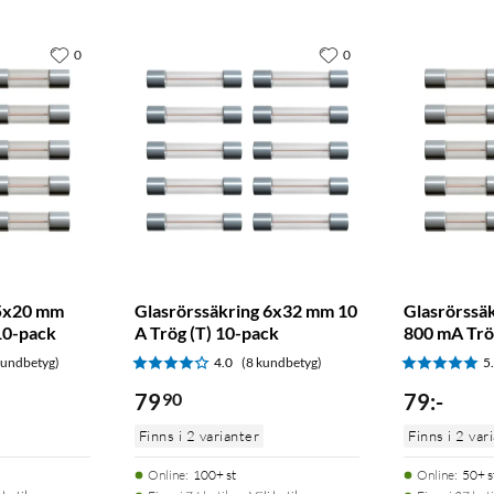
0
0
 5x20 mm
Glasrörssäkring 6x32 mm 10
Glasrörssä
10-pack
A Trög (T) 10-pack
800 mA Trö
kundbetyg)
4.0
(8 kundbetyg)
5
79
90
79
:
-
Finns i 2 varianter
Finns i 2 var
Online
:
100+ st
Online
:
50+ s