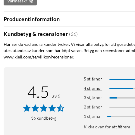
Värmesäkring
Producentinformation
Kundbetyg & recensioner
(
36
)
Här ser du vad andra kunder tycker. Vi visar alla betyg för att göra det 
uteslutande av kunder som har köpt varan. Betyg och recensioner admin
www.kjell.com/se/villkor/recensioner.
5 stjärnor
4.5
4 stjärnor
av 5
3 stjärnor
2 stjärnor
1 stjärna
36
kundbetyg
Klicka ovan för att filtrera