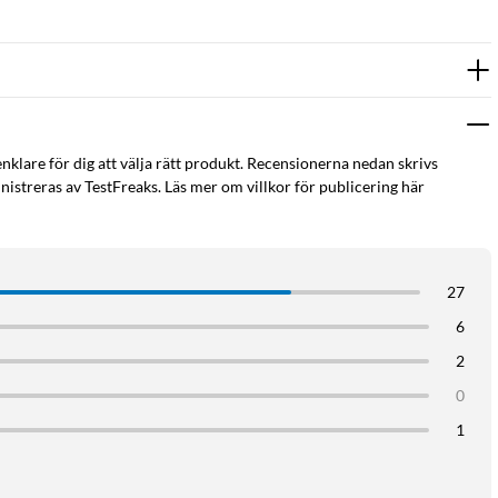
enklare för dig att välja rätt produkt. Recensionerna nedan skrivs
istreras av TestFreaks. Läs mer om villkor för publicering här
27
6
2
0
1