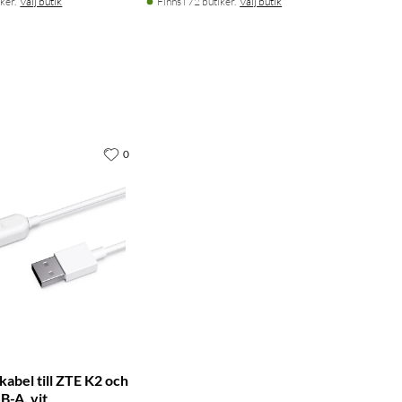
ker.
Välj butik
Finns i 72 butiker.
Välj butik
0
abel till ZTE K2 och
B-A, vit