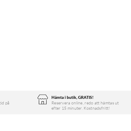
Hämta i butik, GRATIS!
tid på
Reservera online, redo att hämtas ut
efter 15 minuter. Kostnadsfritt!