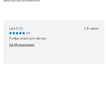
Lars G
2 år sedan
5/5
Funķar precis som det ska
Gå till recensionen