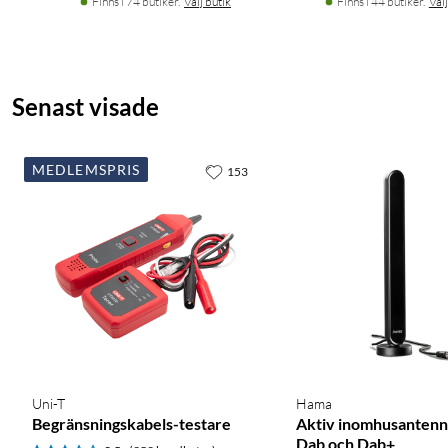
Finns i 74 butiker.
Välj butik
Finns i 44 butiker.
Välj
Senast visade
MEDLEMSPRIS
153
Uni-T
Hama
Begränsningskabels-testare
Aktiv inomhusantenn
Dab och Dab+