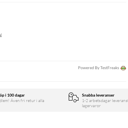
al
Powered By TestFreaks
öp i 100 dagar
Snabba leveranser
em! Även fri retur i alla
1-2 arbetsdagar leverans
lagervaror