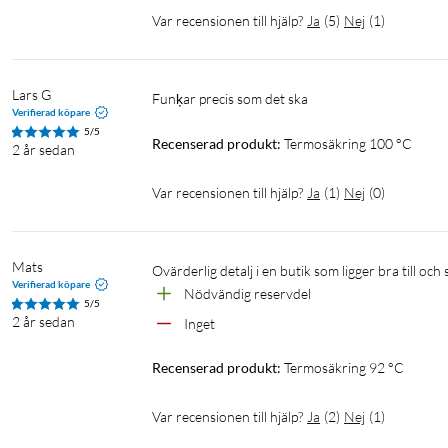
Var recensionen till hjälp?
Ja
(
5
)
Nej
(
1
)
Lars G
Funķar precis som det ska
Verifierad köpare
5/5
Recenserad produkt:
Termosäkring 100 °C
2 år sedan
Var recensionen till hjälp?
Ja
(
1
)
Nej
(
0
)
Mats
Ovärderlig detalj i en butik som ligger bra till och 
Verifierad köpare
Nödvändig reservdel 
5/5
2 år sedan
Inget
Recenserad produkt:
Termosäkring 92 °C
Var recensionen till hjälp?
Ja
(
2
)
Nej
(
1
)