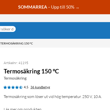
SOMMARREA
– Upp till 50% →
TERMOSÄKRING 150 °C
Artikelnr: 41195
Termosäkring 150 °C
Termosäkring
4.5
36 kundbetyg
Termosäkring som löser ut vid hög temperatur. 250 V, 10 A.
Läs mer om produkten