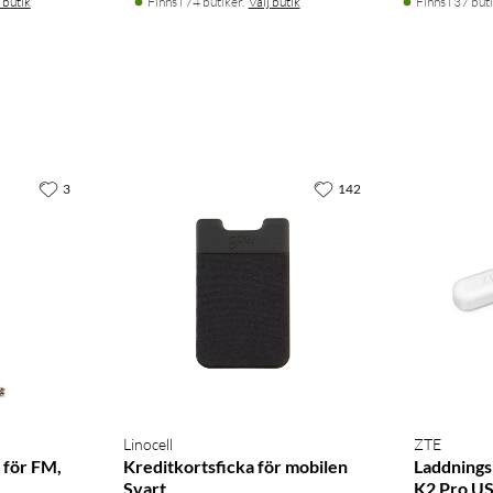
 butik
Finns i 74 butiker.
Välj butik
Finns i 37 buti
3
142
Linocell
ZTE
 för FM,
Kreditkortsficka för mobilen
Laddningsk
Svart
K2 Pro US