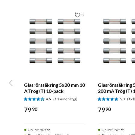
3
Glasrörssäkring 5x20 mm 10
Glasrörssäkring
A Trög (T) 10-pack
200 mA Trög (T) 
4.5
(13 kundbetyg)
5.0
(12 
79
90
79
90
Online
:
50+ st
Online
:
20+ st