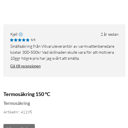
Kjell
2 år sedan
5/5
Smältsäkring från Vitvaruleverantör av varmvattenberedare
kostar 300-500kr Vad skillnaden skulle vara för att motivera
10ggr högre pris har jag svårt att smälta.
Gå till recensionen
Termosäkring 150 °C
Termosäkring
Artikelnr: 41195