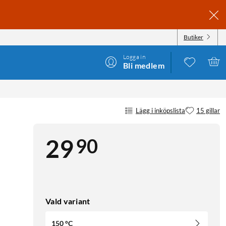
Butiker
Logga in
Bli medlem
Lägg i inköpslista
15 gillar
90
29
Vald variant
150 °C