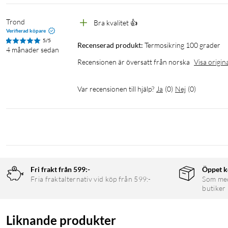
Trond
Bra kvalitet 👍
Verifierad köpare
5/5
Recenserad produkt:
Termosikring 100 grader
4 månader sedan
Recensionen är översatt från norska
Visa origin
Var recensionen till hjälp?
Ja
(
0
)
Nej
(
0
)
Fri frakt från 599:-
Öppet k
Fria fraktalternativ vid köp från 599:-
Som medl
butiker
Liknande produkter