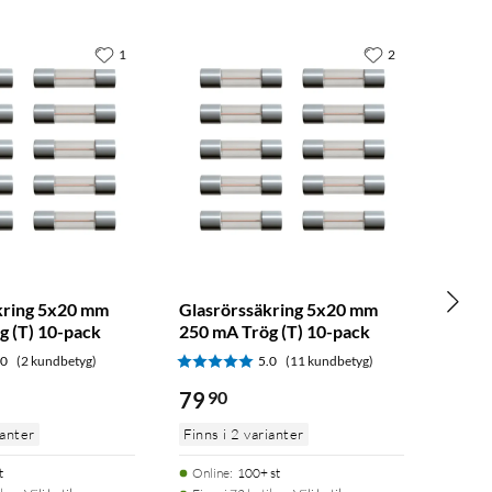
1
2
kring 5x20 mm
Glasrörssäkring 5x20 mm
g (T) 10-pack
250 mA Trög (T) 10-pack
.0
(2 kundbetyg)
5.0
(11 kundbetyg)
79
90
ianter
Finns i 2 varianter
t
Online
:
100+ st