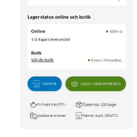
Lagerstatus online och butik
Online
100+ st
1-2 dagars leveranstid
Butik
Välj din butik
Finns i 74 butiker.
HÄMTA
LÄGG I VARUKORGEN
Fri frakt från 599:-
Öppet köp i 100 dagar
Snabba leveranser
Hämta i butik, GRATIS!