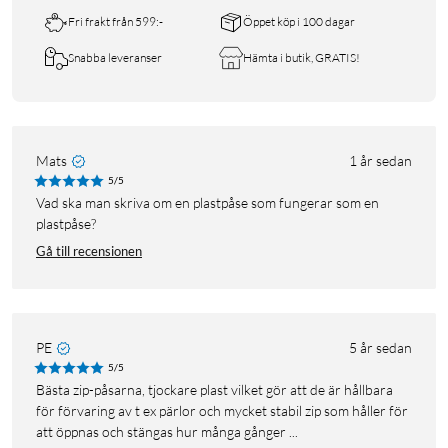
Fri frakt från 599:-
Öppet köp i 100 dagar
Snabba leveranser
Hämta i butik, GRATIS!
Mats
1 år sedan
5/5
Vad ska man skriva om en plastpåse som fungerar som en
plastpåse?
Gå till recensionen
PE
5 år sedan
5/5
Bästa zip-påsarna, tjockare plast vilket gör att de är hållbara
för förvaring av t ex pärlor och mycket stabil zip som håller för
att öppnas och stängas hur många gånger ...