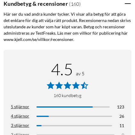
Kundbetyg & recensioner
(
160
)
Här ser du vad andra kunder tycker. Vi visar alla betyg för att göra
det enklare för dig att välja rätt produkt. Recensionerna nedan skrivs
uteslutande av kunder som har köpt varan. Betyg och recensioner
administreras av TestFreaks. Läs mer om villkor för publicering här
www.kjell.com/se/villkor/recensioner.
4.5
av 5
160
kundbetyg
5 stjärnor
123
4 stjärnor
26
3 stjärnor
11
2 stjärnor
0