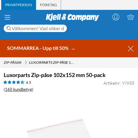
PRIVATPERSON
FÖRETAG
SOMMARREA - Upp till 50%
→
ZIP-PÅSAR
LUXORPARTS ZIP-PÅSE 102X152 MM 50-PACK
Luxorparts Zip-påse 102x152 mm 50-pack
4.5
Artikelnr: 97855
(160 kundbetyg)