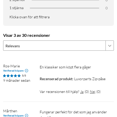
1 stjärna
0
Klicka ovan för att filtrera
Visar 3 av 30 recensioner
Relevans
Ros-Marie
en klassiker som köpt flera gåger 
Verifierad köpare
5/5
Recenserad produkt:
Luxorparts Zip-påse
9 månader sedan
Var recensionen till hjälp?
Ja
(
0
)
Nej
(
0
)
Mårthen
Fungerar perfekt för det som jag använder 
Verifierad köpare