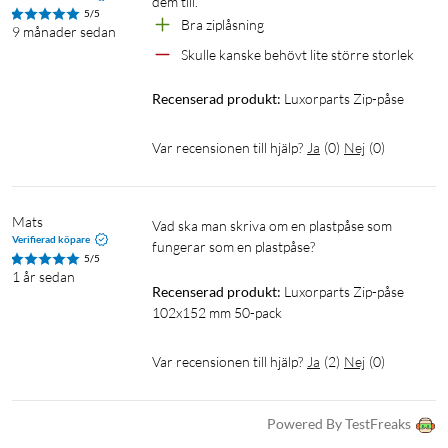
dem till.
5/5
Bra ziplåsning
9 månader sedan
Skulle kanske behövt lite större storlek 
Recenserad produkt:
Luxorparts Zip-påse
Var recensionen till hjälp?
Ja
(
0
)
Nej
(
0
)
Mats
Vad ska man skriva om en plastpåse som 
Verifierad köpare
fungerar som en plastpåse?
5/5
1 år sedan
Recenserad produkt:
Luxorparts Zip-påse 
102x152 mm 50-pack
Var recensionen till hjälp?
Ja
(
2
)
Nej
(
0
)
Powered By TestFreaks