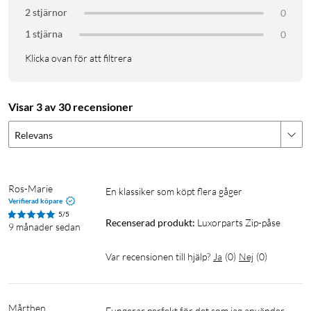
2 stjärnor
0
1 stjärna
0
Klicka ovan för att filtrera
Visar 3 av 30 recensioner
Relevans
Ros-Marie
en klassiker som köpt flera gåger 
Verifierad köpare
5/5
Recenserad produkt:
Luxorparts Zip-påse
9 månader sedan
Var recensionen till hjälp?
Ja
(
0
)
Nej
(
0
)
Mårthen
Fungerar perfekt för det som jag använder 