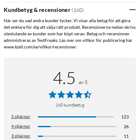
Kundbetyg & recensioner
(
160
)
Här ser du vad andra kunder tycker. Vi visar alla betyg för att göra
det enklare för dig att välja rätt produkt. Recensionerna nedan skrivs
uteslutande av kunder som har köpt varan. Betyg och recensioner
administreras av TestFreaks. Läs mer om villkor för publicering här
www.kjell.com/se/villkor/recensioner.
4.5
av 5
160
kundbetyg
5 stjärnor
123
4 stjärnor
26
3 stjärnor
11