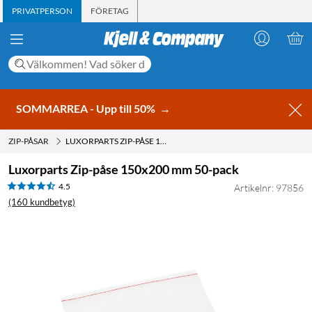
PRIVATPERSON
FÖRETAG
SOMMARREA - Upp till 50%
→
ZIP-PÅSAR
LUXORPARTS ZIP-PÅSE 150X200 MM 50-PACK
Luxorparts Zip-påse 150x200 mm 50-pack
4.5
Artikelnr: 97856
(160 kundbetyg)