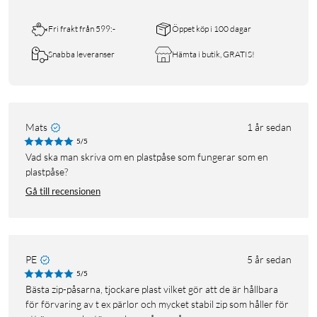
Fri frakt från 599:-
Öppet köp i 100 dagar
Snabba leveranser
Hämta i butik, GRATIS!
Mats
1 år sedan
5/5
Vad ska man skriva om en plastpåse som fungerar som en
plastpåse?
Gå till recensionen
PE
5 år sedan
5/5
Bästa zip-påsarna, tjockare plast vilket gör att de är hållbara
för förvaring av t ex pärlor och mycket stabil zip som håller för