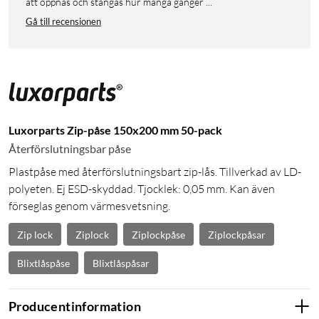
att öppnas och stängas hur många gånger ...
Gå till recensionen
Luxorparts Zip-påse 150x200 mm 50-pack
Återförslutningsbar påse
Plastpåse med återförslutningsbart zip-lås. Tillverkad av LD-
polyeten. Ej ESD-skyddad. Tjocklek: 0,05 mm. Kan även
förseglas genom värmesvetsning.
Zip lock
Ziplock
Ziplockpåse
Ziplockpåsar
Blixtlåspåse
Blixtlåspåsar
Producentinformation