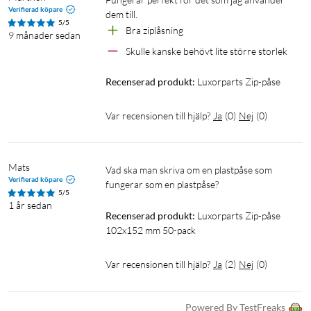
Verifierad köpare
dem till.
5/5
Bra ziplåsning
9 månader sedan
Skulle kanske behövt lite större storlek 
Recenserad produkt:
Luxorparts Zip-påse
Var recensionen till hjälp?
Ja
(
0
)
Nej
(
0
)
Mats
Vad ska man skriva om en plastpåse som 
Verifierad köpare
fungerar som en plastpåse?
5/5
1 år sedan
Recenserad produkt:
Luxorparts Zip-påse 
102x152 mm 50-pack
Var recensionen till hjälp?
Ja
(
2
)
Nej
(
0
)
Powered By TestFreaks