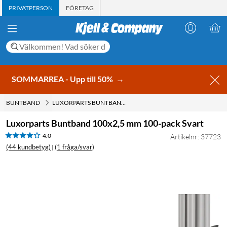
PRIVATPERSON
FÖRETAG
SOMMARREA - Upp till 50%
→
BUNTBAND
LUXORPARTS BUNTBAND 100X2,5 MM 100-PACK SVART
Luxorparts Buntband 100x2,5 mm 100-pack Svart
4.0
Artikelnr: 37723
(44 kundbetyg)
(1 fråga/svar)
|