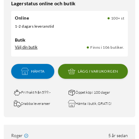
Lagerstatus online och butik
Online
100+ st
1-2 dagars leveranstid
Butik
Välj din butik
Finns i 106 butiker.
HÄMTA
LÄGG I VARUKORGEN
Fri frakt från 599:-
Öppet köp i 100 dagar
Snabba leveranser
Hämta i butik, GRATIS!
Roger
5 år sedan