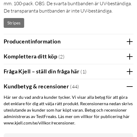
mm. 100-pack. OBS: De svarta buntbanden är UV-beständiga.
De transparanta buntbanden är inte UV-beständiga.
Stripes
Producentinformation
Komplettera ditt köp
(
2
)
Fråga Kjell – ställ din fråga här
(
1
)
Kundbetyg & recensioner
(
44
)
Här ser du vad andra kunder tycker. Vi visar alla betyg för att göra
det enklare för dig att välja rätt produkt. Recensionerna nedan skrivs
uteslutande av kunder som har köpt varan. Betyg och recensioner
administreras av TestFreaks. Läs mer om villkor för publicering här
www.kjell.com/se/villkor/recensioner.