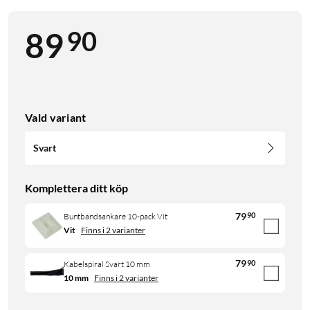
90
89
Vald variant
Svart
Komplettera ditt köp
79
90
Buntbandsankare 10-pack Vit
Vit
Finns i 2 varianter
79
90
Kabelspiral Svart 10 mm
10 mm
Finns i 2 varianter