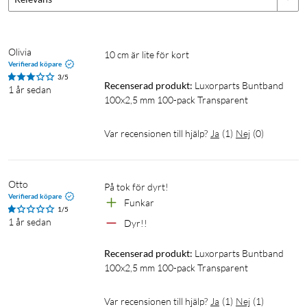
Olivia
10 cm är lite för kort
Verifierad köpare
3/5
Recenserad produkt:
Luxorparts Buntband 
1 år sedan
100x2,5 mm 100-pack Transparent
Var recensionen till hjälp?
Ja
(
1
)
Nej
(
0
)
Otto
På tok för dyrt!
Verifierad köpare
Funkar 
1/5
1 år sedan
Dyr!!
Recenserad produkt:
Luxorparts Buntband 
100x2,5 mm 100-pack Transparent
Var recensionen till hjälp?
Ja
(
1
)
Nej
(
1
)