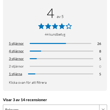
4
av 5
44
kundbetyg
5 stjärnor
26
4 stjärnor
8
3 stjärnor
5
2 stjärnor
0
1 stjärna
5
Klicka ovan för att filtrera
Visar 3 av 14 recensioner
Relevans