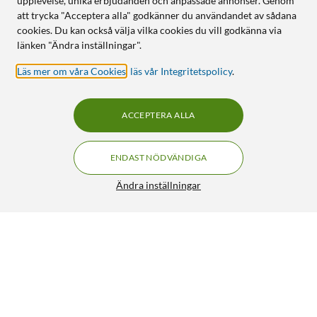
upplevelse, unika erbjudanden och anpassade annonser. Genom
att trycka "Acceptera alla" godkänner du användandet av sådana
cookies. Du kan också välja vilka cookies du vill godkänna via
länken "Ändra inställningar".
Läs mer om våra Cookies
,
läs vår Integritetspolicy
.
ACCEPTERA ALLA
ENDAST NÖDVÄNDIGA
Ändra inställningar
Luxorparts Buntband 100x2,5 mm 100-pack Svart
89:90
4/5
HÄMTA
LÄGG I VARUKORGEN