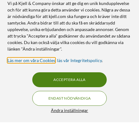
Vi på Kjell & Company önskar att ge dig en unik kundupplevelse
och för att kunna göra detta använder vi cookies. Några av dessa
är nödvändiga för att kjell.com ska fungera och kräver inte ditt
samtycke. Andra bidrar till att du ska få en skräddarsydd
upplevelse, unika erbjudanden och anpassade annonser. Genom
att trycka "Acceptera alla" godkänner du användandet av sådana
cookies. Du kan också välja vilka cookies du vill godkänna via
länken "Ändra inställningar".
Läs mer om våra Cookies
,
läs vår Integritetspolicy
.
ACCEPTERA ALLA
ENDAST NÖDVÄNDIGA
Ändra inställningar
Luxorparts Magnetisk kabelklämma Vit (3-pack)
49:90
5/5