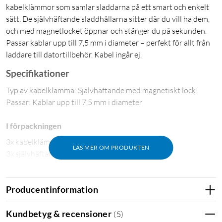
kabelklämmor som samlar sladdarna på ett smart och enkelt
sätt. De självhäftande sladdhållarna sitter där du vill ha dem,
och med magnetlocket öppnar och stänger du på sekunden.
Passar kablar upp till 7,5 mm i diameter – perfekt för allt från
laddare till datortillbehör. Kabel ingår ej.
Specifikationer
Typ av kabelklämma: Självhäftande med magnetiskt lock
Passar: Kablar upp till 7,5 mm i diameter
I förpackningen
3x kabelklämmor
LÄS MER OM PRODUKTEN
3x självhäftande fästkuddar
Producentinformation
Kundbetyg & recensioner
(
5
)