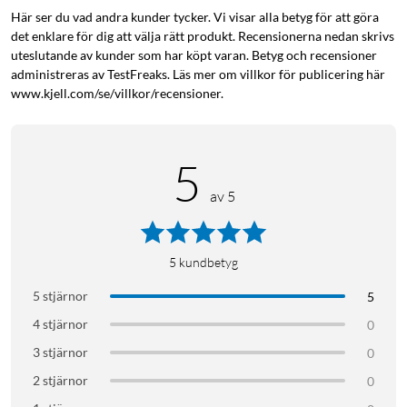
Här ser du vad andra kunder tycker. Vi visar alla betyg för att göra
det enklare för dig att välja rätt produkt. Recensionerna nedan skrivs
uteslutande av kunder som har köpt varan. Betyg och recensioner
administreras av TestFreaks. Läs mer om villkor för publicering här
www.kjell.com/se/villkor/recensioner.
5
av 5
5
kundbetyg
5 stjärnor
5
4 stjärnor
0
3 stjärnor
0
2 stjärnor
0