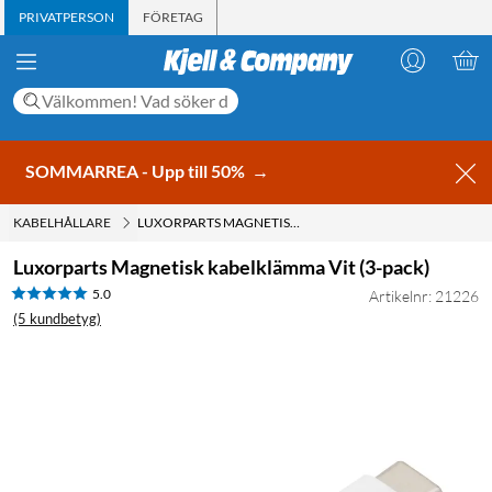
PRIVATPERSON
FÖRETAG
SOMMARREA - Upp till 50%
→
KABELHÅLLARE
LUXORPARTS MAGNETISK KABELKLÄMMA VIT (3-PACK)
Luxorparts Magnetisk kabelklämma Vit (3-pack)
5.0
Artikelnr: 21226
(5 kundbetyg)