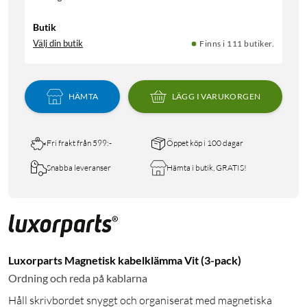
Butik
Välj din butik
Finns i 111 butiker.
HÄMTA
LÄGG I VARUKORGEN
Fri frakt från 599:-
Öppet köp i 100 dagar
Snabba leveranser
Hämta i butik, GRATIS!
Luxorparts Magnetisk kabelklämma Vit (3-pack)
Ordning och reda på kablarna
Håll skrivbordet snyggt och organiserat med magnetiska