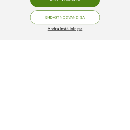
ENDAST NÖDVÄNDIGA
Ändra inställningar
Kabelspiral 25 mm Vit 2,5 m
139:90
3.5/5
HÄMTA
LÄGG I VARUKORGEN
Liknande produkter