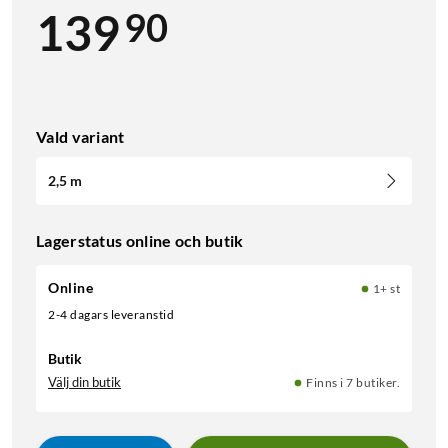
90
139
Vald variant
2,5 m
Lagerstatus online och butik
Online
1+ st
2-4 dagars leveranstid
Butik
Välj din butik
Finns i 7 butiker.