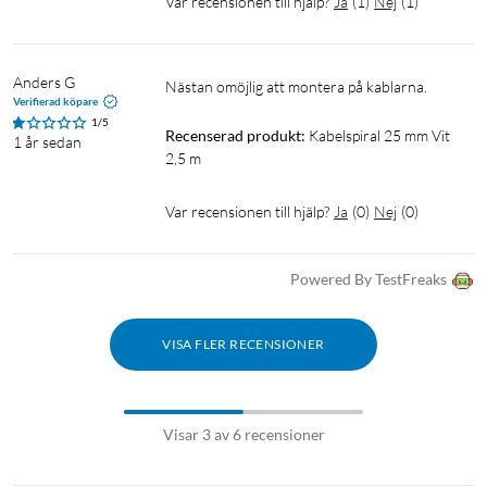
Var recensionen till hjälp?
Ja
(
1
)
Nej
(
1
)
Anders G
Nästan omöjlig att montera på kablarna. 
Verifierad köpare
1/5
Recenserad produkt:
Kabelspiral 25 mm Vit 
1 år sedan
2,5 m
Var recensionen till hjälp?
Ja
(
0
)
Nej
(
0
)
Powered By TestFreaks
VISA FLER RECENSIONER
Visar 3 av 6 recensioner