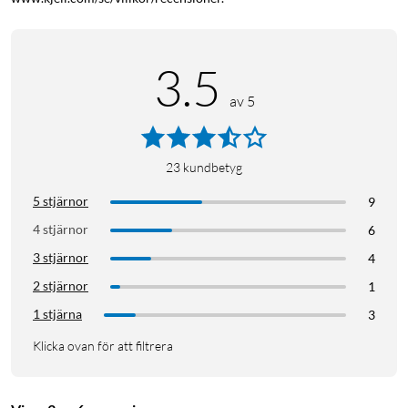
3.5
av 5
23
kundbetyg
5 stjärnor
9
4 stjärnor
6
3 stjärnor
4
2 stjärnor
1
1 stjärna
3
Klicka ovan för att filtrera