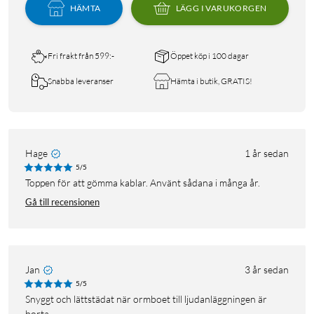
HÄMTA
LÄGG I VARUKORGEN
Fri frakt från 599:-
Öppet köp i 100 dagar
Snabba leveranser
Hämta i butik, GRATIS!
Hage
1 år sedan
5/5
Toppen för att gömma kablar. Använt sådana i många år.
Gå till recensionen
Jan
3 år sedan
5/5
Snyggt och lättstädat när ormboet till ljudanläggningen är
borta