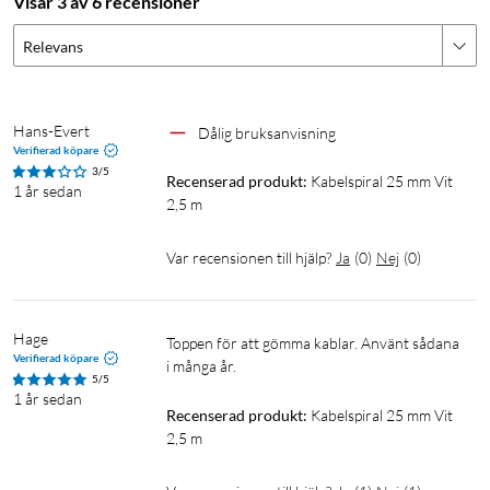
Visar 3 av 6 recensioner
Relevans
Hans-Evert
Dålig bruksanvisning 
Verifierad köpare
3/5
Recenserad produkt:
Kabelspiral 25 mm Vit 
1 år sedan
2,5 m
Var recensionen till hjälp?
Ja
(
0
)
Nej
(
0
)
Hage
Toppen för att gömma kablar. Använt sådana 
Verifierad köpare
i många år.
5/5
1 år sedan
Recenserad produkt:
Kabelspiral 25 mm Vit 
2,5 m