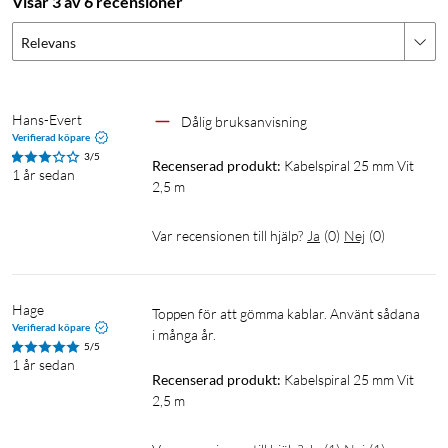
Visar 3 av 6 recensioner
Relevans
Hans-Evert
Dålig bruksanvisning 
Verifierad köpare
3/5
Recenserad produkt:
Kabelspiral 25 mm Vit 
1 år sedan
2,5 m
Var recensionen till hjälp?
Ja
(
0
)
Nej
(
0
)
Hage
Toppen för att gömma kablar. Använt sådana 
Verifierad köpare
i många år.
5/5
1 år sedan
Recenserad produkt:
Kabelspiral 25 mm Vit 
2,5 m