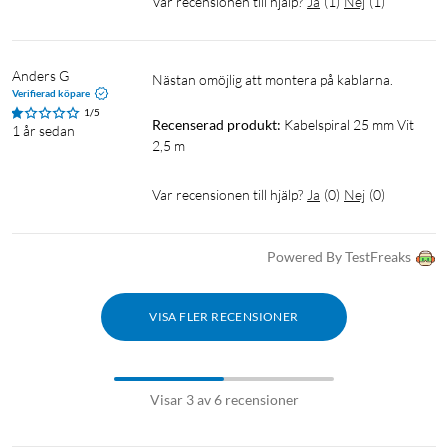
Var recensionen till hjälp?
Ja
(
1
)
Nej
(
1
)
Anders G
Nästan omöjlig att montera på kablarna. 
Verifierad köpare
1/5
Recenserad produkt:
Kabelspiral 25 mm Vit 
1 år sedan
2,5 m
Var recensionen till hjälp?
Ja
(
0
)
Nej
(
0
)
Powered By TestFreaks
VISA FLER RECENSIONER
Visar 3 av 6 recensioner