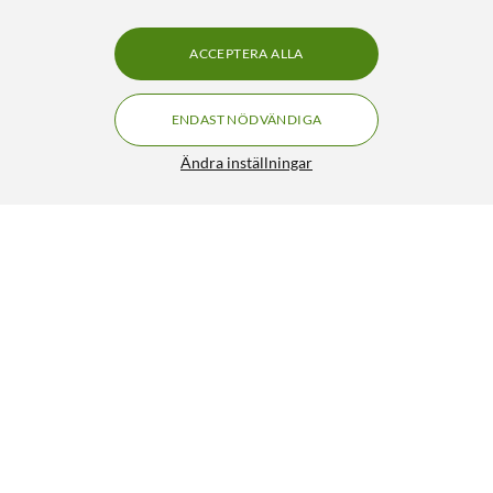
ACCEPTERA ALLA
ENDAST NÖDVÄNDIGA
Ändra inställningar
Kabelspiral 25 mm Vit 5 m
199:90
3.5/5
HÄMTA
LÄGG I VARUKORGEN