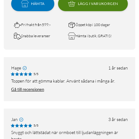
HÄMTA
LÄGG I VARUKORGEN
Fri frakt från 599:-
Öppet köp i 100 dagar
Snabba leveranser
Hämta i butik, GRATIS!
Hage
1 år sedan
5/5
Toppen för att gömma kablar. Använt sådana i många år.
Gå till recensionen
Jan
3 år sedan
5/5
Snyggt och lättstädat när ormboet till ljudanläggningen är
borta